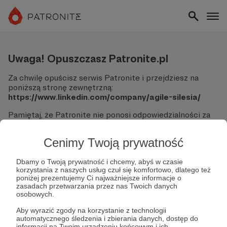
Uwaga! Opuszczasz Patronite.pl
Za chwilę opuścisz serwis Patronite i przejdziesz na
poniższą stronę zewnętrzną:
https://www.linkedin.com/company/agile-silesia/
Pamiętaj, że Patronite nie ponosi odpowiedzialności za
treści ani bezpieczeństwo odwiedzanych witryn.
Cenimy Twoją prywatność
Nie podawaj swoich danych logowania ani informacji
finansowych na podjerzanych stronach.
Sprawdź dokładnie adres URL, zanim klikniesz przycisk
Dbamy o Twoją prywatność i chcemy, abyś w czasie
korzystania z naszych usług czuł się komfortowo, dlatego też
"Tak, przejdź do strony".
poniżej prezentujemy Ci najważniejsze informacje o
Jeśli masz wątpliwości, wróć do Patronite i zweryfikuj
zasadach przetwarzania przez nas Twoich danych
link.
osobowych.
Czy na pewno chcesz kontynuować?
Aby wyrazić zgody na korzystanie z technologii
automatycznego śledzenia i zbierania danych, dostęp do
informacji na Twoim urządzeniu końcowym i ich