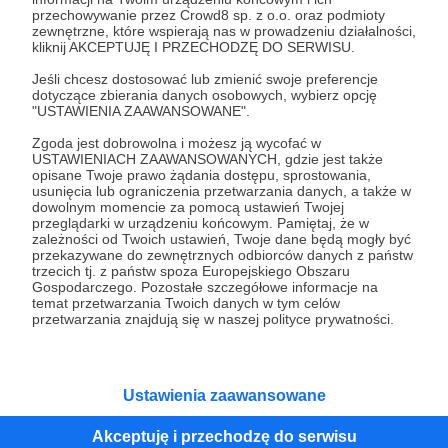
przechowywanie przez Crowd8 sp. z o.o. oraz podmioty
Tak, przejdź do strony
zewnętrzne, które wspierają nas w prowadzeniu działalności,
kliknij AKCEPTUJĘ I PRZECHODZĘ DO SERWISU.
Pozostań na Patronite
Jeśli chcesz dostosować lub zmienić swoje preferencje
dotyczące zbierania danych osobowych, wybierz opcję
"USTAWIENIA ZAAWANSOWANE".
Zgoda jest dobrowolna i możesz ją wycofać w
Kategorie
USTAWIENIACH ZAAWANSOWANYCH, gdzie jest także
opisane Twoje prawo żądania dostępu, sprostowania,
O Patronite
usunięcia lub ograniczenia przetwarzania danych, a także w
Dodatkowe produkty
dowolnym momencie za pomocą ustawień Twojej
przeglądarki w urządzeniu końcowym. Pamiętaj, że w
Pomoc
zależności od Twoich ustawień, Twoje dane będą mogły być
przekazywane do zewnętrznych odbiorców danych z państw
trzecich tj. z państw spoza Europejskiego Obszaru
Gospodarczego. Pozostałe szczegółowe informacje na
temat przetwarzania Twoich danych w tym celów
Regulamin
Polityka prywatności
Patronite Commons
przetwarzania znajdują się w naszej polityce prywatności.
Warunki korzystania z serwisu
Ustawienia zaawansowane
Akceptuję i przechodzę do serwisu
Unia Europejska