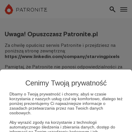
Uwaga! Opuszczasz Patronite.pl
Za chwilę opuścisz serwis Patronite i przejdziesz na
poniższą stronę zewnętrzną:
https://www.linkedin.com/company/starvingpixels
Pamiętaj, że Patronite nie ponosi odpowiedzialności za
treści ani bezpieczeństwo odwiedzanych witryn.
Cenimy Twoją prywatność
Nie podawaj swoich danych logowania ani informacji
finansowych na podjerzanych stronach.
Sprawdź dokładnie adres URL, zanim klikniesz przycisk
Dbamy o Twoją prywatność i chcemy, abyś w czasie
korzystania z naszych usług czuł się komfortowo, dlatego też
"Tak, przejdź do strony".
poniżej prezentujemy Ci najważniejsze informacje o
Jeśli masz wątpliwości, wróć do Patronite i zweryfikuj
zasadach przetwarzania przez nas Twoich danych
link.
osobowych.
Czy na pewno chcesz kontynuować?
Aby wyrazić zgody na korzystanie z technologii
automatycznego śledzenia i zbierania danych, dostęp do
informacji na Twoim urządzeniu końcowym i ich