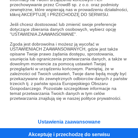
przechowywanie przez Crowd8 sp. z o.o. oraz podmioty
Tak, przejdź do strony
zewnętrzne, które wspierają nas w prowadzeniu działalności,
kliknij AKCEPTUJĘ I PRZECHODZĘ DO SERWISU.
Pozostań na Patronite
Jeśli chcesz dostosować lub zmienić swoje preferencje
dotyczące zbierania danych osobowych, wybierz opcję
"USTAWIENIA ZAAWANSOWANE".
Zgoda jest dobrowolna i możesz ją wycofać w
Kategorie
USTAWIENIACH ZAAWANSOWANYCH, gdzie jest także
opisane Twoje prawo żądania dostępu, sprostowania,
O Patronite
usunięcia lub ograniczenia przetwarzania danych, a także w
Dodatkowe produkty
dowolnym momencie za pomocą ustawień Twojej
przeglądarki w urządzeniu końcowym. Pamiętaj, że w
Pomoc
zależności od Twoich ustawień, Twoje dane będą mogły być
przekazywane do zewnętrznych odbiorców danych z państw
trzecich tj. z państw spoza Europejskiego Obszaru
Gospodarczego. Pozostałe szczegółowe informacje na
temat przetwarzania Twoich danych w tym celów
Regulamin
Polityka prywatności
Patronite Commons
przetwarzania znajdują się w naszej polityce prywatności.
Warunki korzystania z serwisu
Ustawienia zaawansowane
Akceptuję i przechodzę do serwisu
Unia Europejska