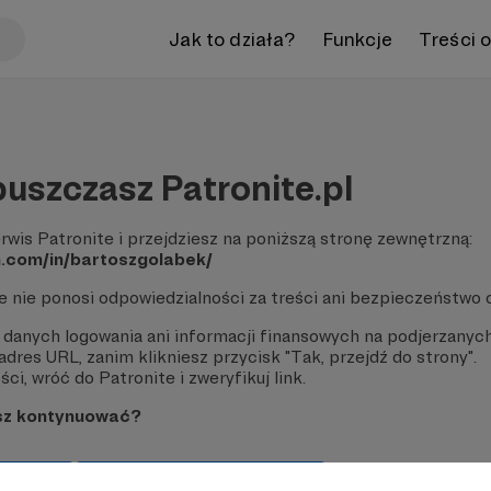
Jak to działa?
Funkcje
Treści 
uszczasz Patronite.pl
rwis Patronite i przejdziesz na poniższą stronę zewnętrzną:
n.com/in/bartoszgolabek/
te nie ponosi odpowiedzialności za treści ani bezpieczeństwo 
 danych logowania ani informacji finansowych na podjerzanych
dres URL, zanim klikniesz przycisk "Tak, przejdź do strony".
ci, wróć do Patronite i zweryfikuj link.
sz kontynuować?
strony
Pozostań na Patronite