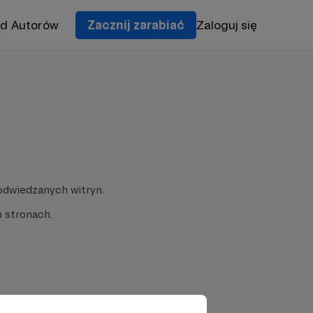
od Autorów
Zacznij zarabiać
Zaloguj się
odwiedzanych witryn.
 stronach.