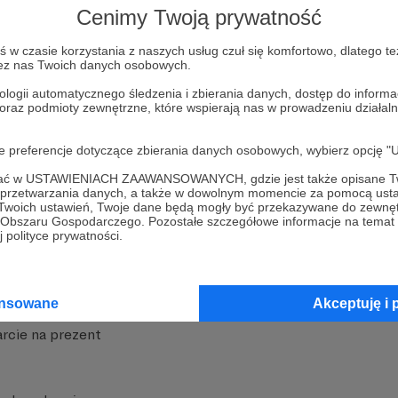
Cenimy Twoją prywatność
w czasie korzystania z naszych usług czuł się komfortowo, dlatego te
zez nas Twoich danych osobowych.
ologii automatycznego śledzenia i zbierania danych, dostęp do inform
 oraz podmioty zewnętrzne, które wspierają nas w prowadzeniu dział
nite
Dodatkowe produkty
oje preferencje dotyczące zbierania danych osobowych, wybierz op
iała
MCN Patronite
ofać w USTAWIENIACH ZAAWANSOWANYCH, gdzie jest także opisane Tw
a przetwarzania danych, a także w dowolnym momencie za pomocą usta
Patronite
Suppi.pl
 Twoich ustawień, Twoje dane będą mogły być przekazywane do zewnę
go Obszaru Gospodarczego. Pozostałe szczegółowe informacje na temat
 Patronite?
Twój sklep z gadżetami
 polityce prywatności.
dzy
Zniżki dla Patronów
Twórców
Projekt AI
ansowane
Akceptuję i 
rcie na prezent