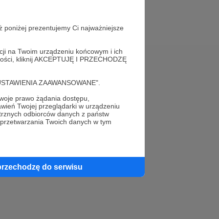
ż poniżej prezentujemy Ci najważniejsze
acji na Twoim urządzeniu końcowym i ich
alności, kliknij AKCEPTUJĘ I PRZECHODZĘ
Pomoc
cję "USTAWIENIA ZAAWANSOWANE".
FAQ
oje prawo żądania dostępu,
wień Twojej przeglądarki w urządzeniu
Kontakt z zespołem Patronite
trznych odbiorców danych z państw
 przetwarzania Twoich danych w tym
Zgłoś nadużycie
Rada Naukowa
przechodzę do serwisu