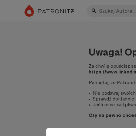
Uwaga! Op
Za chwilę opuścisz se
https://www.linkedi
Pamiętaj, że Patroni
Nie podawaj swoich
Sprawdź dokładnie a
Jeśli masz wątpliwoś
Czy na pewno chce
Tak, przejdź do 