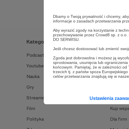
Dbamy o Twoją prywatność i chcemy, abyś 
informacje o zasadach przetwarzania pr
Aby wyrazić zgody na korzystanie z techn
przechowywanie przez Crowd8 sp. z o.o.
DO SERWISU.
Kategorie
O Patro
Jeśli chcesz dostosować lub zmienić sw
Podcast
Jak to dz
Zgoda jest dobrowolna i możesz ją wyc
sprostowania, usunięcia lub ograniczeni
Youtube
Funkcje 
końcowym. Pamiętaj, że w zależności od
trzecich tj. z państw spoza Europejskie
Nauka
Dlaczego
celów przetwarzania znajdują się w naszej
Gry
Baza wie
Streamerzy
Opinie 
Ustawienia zaaw
Film
Kup wspa
Polityka
Dla firm