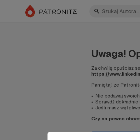
Uwaga! Op
Za chwilę opuścisz se
https://www.linkedi
Pamiętaj, że Patroni
Nie podawaj swoich
Sprawdź dokładnie a
Jeśli masz wątpliwoś
Czy na pewno chce
Tak, przejdź do 