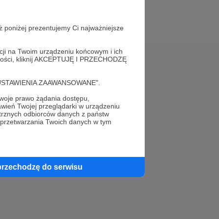
ż poniżej prezentujemy Ci najważniejsze
acji na Twoim urządzeniu końcowym i ich
alności, kliknij AKCEPTUJĘ I PRZECHODZĘ
Pomoc
cję "USTAWIENIA ZAAWANSOWANE".
FAQ
oje prawo żądania dostępu,
wień Twojej przeglądarki w urządzeniu
Kontakt z zespołem Patronite
trznych odbiorców danych z państw
 przetwarzania Twoich danych w tym
Zgłoś nadużycie
Rada Naukowa
przechodzę do serwisu