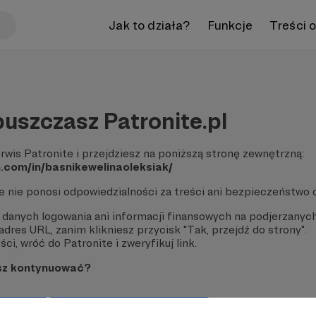
Jak to działa?
Funkcje
Treści 
uszczasz Patronite.pl
rwis Patronite i przejdziesz na poniższą stronę zewnętrzną:
n.com/in/basnikewelinaoleksiak/
te nie ponosi odpowiedzialności za treści ani bezpieczeństwo 
 danych logowania ani informacji finansowych na podjerzanych
dres URL, zanim klikniesz przycisk "Tak, przejdź do strony".
ci, wróć do Patronite i zweryfikuj link.
sz kontynuować?
strony
Pozostań na Patronite