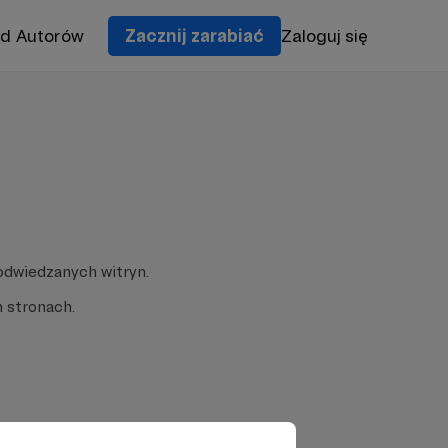
od Autorów
Zacznij zarabiać
Zaloguj się
odwiedzanych witryn.
 stronach.