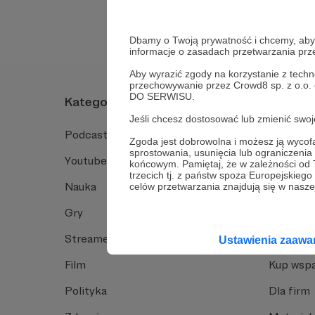
Dbamy o Twoją prywatność i chcemy, abyś 
informacje o zasadach przetwarzania pr
Aby wyrazić zgody na korzystanie z techn
przechowywanie przez Crowd8 sp. z o.o.
DO SERWISU.
Kategorie
O Patro
Jeśli chcesz dostosować lub zmienić sw
Podcast
Jak to dz
Zgoda jest dobrowolna i możesz ją wyc
sprostowania, usunięcia lub ograniczeni
Youtube
Funkcje 
końcowym. Pamiętaj, że w zależności od
trzecich tj. z państw spoza Europejskie
Nauka
Dlaczego
celów przetwarzania znajdują się w naszej
Gry
Baza wie
Streamerzy
Opinie 
Ustawienia zaaw
Film
Kup wspa
Polityka
Dla firm