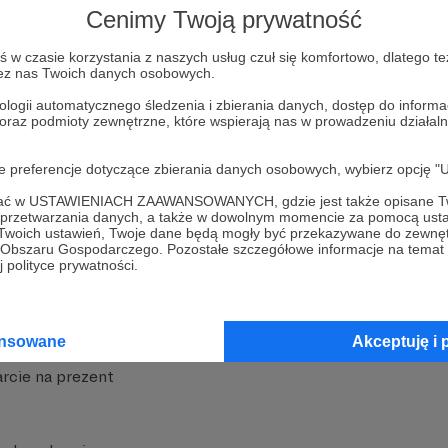
Cenimy Twoją prywatność
w czasie korzystania z naszych usług czuł się komfortowo, dlatego te
zez nas Twoich danych osobowych.
ologii automatycznego śledzenia i zbierania danych, dostęp do inform
 oraz podmioty zewnętrzne, które wspierają nas w prowadzeniu dział
nite
Dodatkowe produkty
oje preferencje dotyczące zbierania danych osobowych, wybierz op
iała
MCN Patronite
ofać w USTAWIENIACH ZAAWANSOWANYCH, gdzie jest także opisane Tw
a przetwarzania danych, a także w dowolnym momencie za pomocą usta
Patronite
Suppi.pl
 Twoich ustawień, Twoje dane będą mogły być przekazywane do zewnę
go Obszaru Gospodarczego. Pozostałe szczegółowe informacje na temat
 Patronite?
Twój sklep z gadżetami
 polityce prywatności.
dzy
Zniżki dla Patronów
Twórców
Projekt AI
ansowane
Akceptuję i 
rcie na prezent