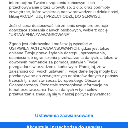
informacji na Twoim urządzeniu końcowym i ich
przechowywanie przez Crowd8 sp. z o.o. oraz podmioty
Tak, przejdź do strony
zewnętrzne, które wspierają nas w prowadzeniu działalności,
kliknij AKCEPTUJĘ I PRZECHODZĘ DO SERWISU.
Pozostań na Patronite
Jeśli chcesz dostosować lub zmienić swoje preferencje
dotyczące zbierania danych osobowych, wybierz opcję
"USTAWIENIA ZAAWANSOWANE".
Zgoda jest dobrowolna i możesz ją wycofać w
USTAWIENIACH ZAAWANSOWANYCH, gdzie jest także
Kategorie
opisane Twoje prawo żądania dostępu, sprostowania,
O Patronite
usunięcia lub ograniczenia przetwarzania danych, a także w
dowolnym momencie za pomocą ustawień Twojej
Dodatkowe produkty
przeglądarki w urządzeniu końcowym. Pamiętaj, że w
Pomoc
zależności od Twoich ustawień, Twoje dane będą mogły być
przekazywane do zewnętrznych odbiorców danych z państw
trzecich tj. z państw spoza Europejskiego Obszaru
Gospodarczego. Pozostałe szczegółowe informacje na
temat przetwarzania Twoich danych w tym celów
przetwarzania znajdują się w naszej polityce prywatności.
Regulamin
Polityka prywatności
Patronite Commons
Warunki korzystania z serwisu
Ustawienia zaawansowane
Akceptuję i przechodzę do serwisu