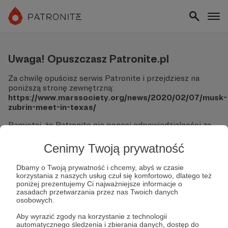
Uwaga! Opuszczasz Patronite.pl
Za chwilę opuścisz serwis Patronite i przejdziesz na
poniższą stronę zewnętrzną:
https://www.marssociety.org/news/2020/02/07/musk-
zubrin-meet-in-texas/
Pamiętaj, że Patronite nie ponosi odpowiedzialności za
treści ani bezpieczeństwo odwiedzanych witryn.
Cenimy Twoją prywatność
Nie podawaj swoich danych logowania ani informacji
finansowych na podjerzanych stronach.
Dbamy o Twoją prywatność i chcemy, abyś w czasie
Sprawdź dokładnie adres URL, zanim klikniesz przycisk
korzystania z naszych usług czuł się komfortowo, dlatego też
"Tak, przejdź do strony".
poniżej prezentujemy Ci najważniejsze informacje o
Jeśli masz wątpliwości, wróć do Patronite i zweryfikuj
zasadach przetwarzania przez nas Twoich danych
osobowych.
link.
Aby wyrazić zgody na korzystanie z technologii
Czy na pewno chcesz kontynuować?
automatycznego śledzenia i zbierania danych, dostęp do