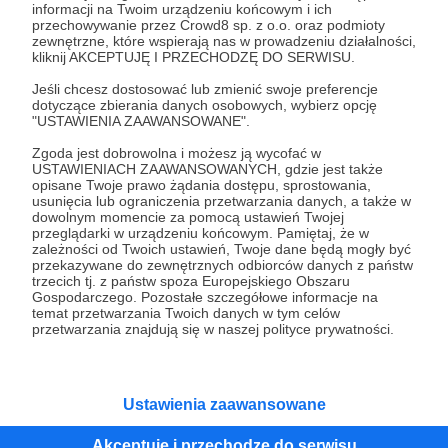
informacji na Twoim urządzeniu końcowym i ich
przechowywanie przez Crowd8 sp. z o.o. oraz podmioty
Tak, przejdź do strony
zewnętrzne, które wspierają nas w prowadzeniu działalności,
kliknij AKCEPTUJĘ I PRZECHODZĘ DO SERWISU.
Pozostań na Patronite
Jeśli chcesz dostosować lub zmienić swoje preferencje
dotyczące zbierania danych osobowych, wybierz opcję
"USTAWIENIA ZAAWANSOWANE".
Zgoda jest dobrowolna i możesz ją wycofać w
USTAWIENIACH ZAAWANSOWANYCH, gdzie jest także
Kategorie
opisane Twoje prawo żądania dostępu, sprostowania,
O Patronite
usunięcia lub ograniczenia przetwarzania danych, a także w
dowolnym momencie za pomocą ustawień Twojej
Dodatkowe produkty
przeglądarki w urządzeniu końcowym. Pamiętaj, że w
Pomoc
zależności od Twoich ustawień, Twoje dane będą mogły być
przekazywane do zewnętrznych odbiorców danych z państw
trzecich tj. z państw spoza Europejskiego Obszaru
Gospodarczego. Pozostałe szczegółowe informacje na
temat przetwarzania Twoich danych w tym celów
przetwarzania znajdują się w naszej polityce prywatności.
Regulamin
Polityka prywatności
Patronite Commons
Warunki korzystania z serwisu
Ustawienia zaawansowane
Akceptuję i przechodzę do serwisu