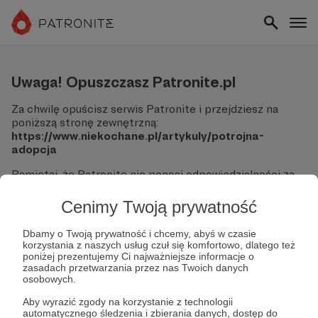
Uwaga! Opuszczasz Patronite.pl
Za chwilę opuścisz serwis Patronite i przejdziesz na
poniższą stronę zewnętrzną:
https://www.niekochane.pl/artykuly/potrojna-
adopcja
Pamiętaj, że Patronite nie ponosi odpowiedzialności za
treści ani bezpieczeństwo odwiedzanych witryn.
Cenimy Twoją prywatność
Nie podawaj swoich danych logowania ani informacji
finansowych na podjerzanych stronach.
Dbamy o Twoją prywatność i chcemy, abyś w czasie
Sprawdź dokładnie adres URL, zanim klikniesz przycisk
korzystania z naszych usług czuł się komfortowo, dlatego też
"Tak, przejdź do strony".
poniżej prezentujemy Ci najważniejsze informacje o
Jeśli masz wątpliwości, wróć do Patronite i zweryfikuj
zasadach przetwarzania przez nas Twoich danych
osobowych.
link.
Aby wyrazić zgody na korzystanie z technologii
Czy na pewno chcesz kontynuować?
automatycznego śledzenia i zbierania danych, dostęp do