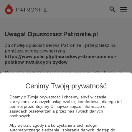
Uwaga! Opuszczasz Patronite.pl
Za chwilę opuścisz serwis Patronite i przejdziesz na
poniższą stronę zewnętrzną:
https://www.polin.pl/pl/narodowy-dzien-pamieci-
polakow-ratujacych-zydow
Pamiętaj, że Patronite nie ponosi odpowiedzialności za
treści ani bezpieczeństwo odwiedzanych witryn.
Cenimy Twoją prywatność
Nie podawaj swoich danych logowania ani informacji
finansowych na podjerzanych stronach.
Dbamy o Twoją prywatność i chcemy, abyś w czasie
Sprawdź dokładnie adres URL, zanim klikniesz przycisk
korzystania z naszych usług czuł się komfortowo, dlatego też
"Tak, przejdź do strony".
poniżej prezentujemy Ci najważniejsze informacje o
Jeśli masz wątpliwości, wróć do Patronite i zweryfikuj
zasadach przetwarzania przez nas Twoich danych
osobowych.
link.
Aby wyrazić zgody na korzystanie z technologii
Czy na pewno chcesz kontynuować?
automatycznego śledzenia i zbierania danych, dostęp do