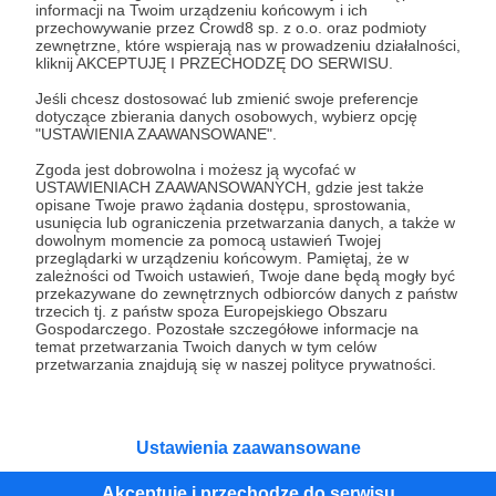
informacji na Twoim urządzeniu końcowym i ich
przechowywanie przez Crowd8 sp. z o.o. oraz podmioty
Tak, przejdź do strony
zewnętrzne, które wspierają nas w prowadzeniu działalności,
kliknij AKCEPTUJĘ I PRZECHODZĘ DO SERWISU.
Pozostań na Patronite
Jeśli chcesz dostosować lub zmienić swoje preferencje
dotyczące zbierania danych osobowych, wybierz opcję
"USTAWIENIA ZAAWANSOWANE".
Zgoda jest dobrowolna i możesz ją wycofać w
USTAWIENIACH ZAAWANSOWANYCH, gdzie jest także
Kategorie
opisane Twoje prawo żądania dostępu, sprostowania,
O Patronite
usunięcia lub ograniczenia przetwarzania danych, a także w
dowolnym momencie za pomocą ustawień Twojej
Dodatkowe produkty
przeglądarki w urządzeniu końcowym. Pamiętaj, że w
Pomoc
zależności od Twoich ustawień, Twoje dane będą mogły być
przekazywane do zewnętrznych odbiorców danych z państw
trzecich tj. z państw spoza Europejskiego Obszaru
Gospodarczego. Pozostałe szczegółowe informacje na
temat przetwarzania Twoich danych w tym celów
przetwarzania znajdują się w naszej polityce prywatności.
Regulamin
Polityka prywatności
Patronite Commons
Warunki korzystania z serwisu
Ustawienia zaawansowane
Akceptuję i przechodzę do serwisu