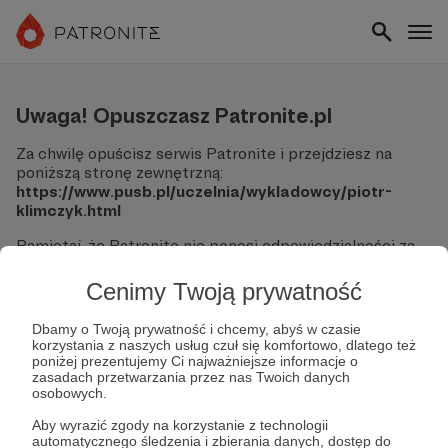
Uwaga! Opuszczasz Patronite.pl
Za chwilę opuścisz serwis Patronite i przejdziesz na
poniższą stronę zewnętrzną:
https://www.pusb.pl/uczelnia/wykladowcy/piotr-
klimczyk.html
Pamiętaj, że Patronite nie ponosi odpowiedzialności za
treści ani bezpieczeństwo odwiedzanych witryn.
Cenimy Twoją prywatność
Nie podawaj swoich danych logowania ani informacji
finansowych na podjerzanych stronach.
Dbamy o Twoją prywatność i chcemy, abyś w czasie
Sprawdź dokładnie adres URL, zanim klikniesz przycisk
korzystania z naszych usług czuł się komfortowo, dlatego też
"Tak, przejdź do strony".
poniżej prezentujemy Ci najważniejsze informacje o
Jeśli masz wątpliwości, wróć do Patronite i zweryfikuj
zasadach przetwarzania przez nas Twoich danych
osobowych.
link.
Aby wyrazić zgody na korzystanie z technologii
Czy na pewno chcesz kontynuować?
automatycznego śledzenia i zbierania danych, dostęp do