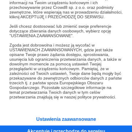
informacji na Twoim urządzeniu końcowym i ich
przechowywanie przez Crowd8 sp. z o.o. oraz podmioty
Tak, przejdź do strony
zewnętrzne, które wspierają nas w prowadzeniu działalności,
kliknij AKCEPTUJĘ I PRZECHODZĘ DO SERWISU.
Pozostań na Patronite
Jeśli chcesz dostosować lub zmienić swoje preferencje
dotyczące zbierania danych osobowych, wybierz opcję
"USTAWIENIA ZAAWANSOWANE".
Zgoda jest dobrowolna i możesz ją wycofać w
USTAWIENIACH ZAAWANSOWANYCH, gdzie jest także
Kategorie
opisane Twoje prawo żądania dostępu, sprostowania,
O Patronite
usunięcia lub ograniczenia przetwarzania danych, a także w
dowolnym momencie za pomocą ustawień Twojej
Dodatkowe produkty
przeglądarki w urządzeniu końcowym. Pamiętaj, że w
Pomoc
zależności od Twoich ustawień, Twoje dane będą mogły być
przekazywane do zewnętrznych odbiorców danych z państw
trzecich tj. z państw spoza Europejskiego Obszaru
Gospodarczego. Pozostałe szczegółowe informacje na
temat przetwarzania Twoich danych w tym celów
przetwarzania znajdują się w naszej polityce prywatności.
Regulamin
Polityka prywatności
Patronite Commons
Warunki korzystania z serwisu
Ustawienia zaawansowane
Akceptuję i przechodzę do serwisu