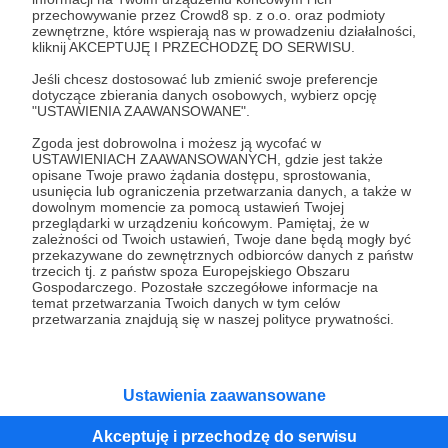
przechowywanie przez Crowd8 sp. z o.o. oraz podmioty
Tak, przejdź do strony
zewnętrzne, które wspierają nas w prowadzeniu działalności,
kliknij AKCEPTUJĘ I PRZECHODZĘ DO SERWISU.
Pozostań na Patronite
Jeśli chcesz dostosować lub zmienić swoje preferencje
dotyczące zbierania danych osobowych, wybierz opcję
"USTAWIENIA ZAAWANSOWANE".
Zgoda jest dobrowolna i możesz ją wycofać w
Kategorie
USTAWIENIACH ZAAWANSOWANYCH, gdzie jest także
opisane Twoje prawo żądania dostępu, sprostowania,
O Patronite
usunięcia lub ograniczenia przetwarzania danych, a także w
Dodatkowe produkty
dowolnym momencie za pomocą ustawień Twojej
przeglądarki w urządzeniu końcowym. Pamiętaj, że w
Pomoc
zależności od Twoich ustawień, Twoje dane będą mogły być
przekazywane do zewnętrznych odbiorców danych z państw
trzecich tj. z państw spoza Europejskiego Obszaru
Gospodarczego. Pozostałe szczegółowe informacje na
temat przetwarzania Twoich danych w tym celów
Regulamin
Polityka prywatności
Patronite Commons
przetwarzania znajdują się w naszej polityce prywatności.
Warunki korzystania z serwisu
Ustawienia zaawansowane
Akceptuję i przechodzę do serwisu
Unia Europejska