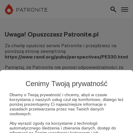
Uwaga! Opuszczasz Patronite.pl
Za chwilę opuścisz serwis Patronite i przejdziesz na
poniższą stronę zewnętrzną:
https://www.rand.org/pubs/perspectives/PE330.html
Pamiętaj, że Patronite nie ponosi odpowiedzialności za
treści ani bezpieczeństwo odwiedzanych witryn.
Cenimy Twoją prywatność
Nie podawaj swoich danych logowania ani informacji
finansowych na podjerzanych stronach.
Sprawdź dokładnie adres URL, zanim klikniesz przycisk
Dbamy o Twoją prywatność i chcemy, abyś w czasie
korzystania z naszych usług czuł się komfortowo, dlatego też
"Tak, przejdź do strony".
poniżej prezentujemy Ci najważniejsze informacje o
Jeśli masz wątpliwości, wróć do Patronite i zweryfikuj
zasadach przetwarzania przez nas Twoich danych
link.
osobowych.
Czy na pewno chcesz kontynuować?
Aby wyrazić zgody na korzystanie z technologii
automatycznego śledzenia i zbierania danych, dostęp do
informacji na Twoim urządzeniu końcowym i ich