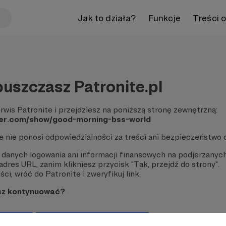
Jak to działa?
Funkcje
Treści 
uszczasz Patronite.pl
rwis Patronite i przejdziesz na poniższą stronę zewnętrzną:
ker.com/show/good-morning-bss-world
te nie ponosi odpowiedzialności za treści ani bezpieczeństwo 
 danych logowania ani informacji finansowych na podjerzanych
dres URL, zanim klikniesz przycisk "Tak, przejdź do strony".
ci, wróć do Patronite i zweryfikuj link.
sz kontynuować?
strony
Pozostań na Patronite