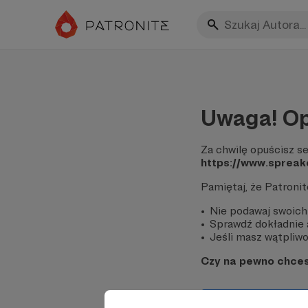
Uwaga! Op
Za chwilę opuścisz se
https://www.sprea
Pamiętaj, że Patroni
Nie podawaj swoich
Sprawdź dokładnie a
Jeśli masz wątpliwoś
Czy na pewno chce
Tak, przejdź do 