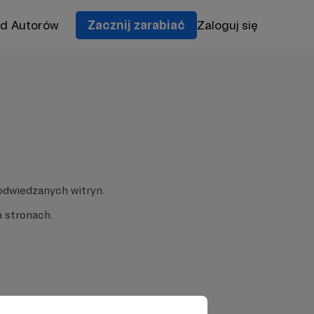
od Autorów
Zacznij zarabiać
Zaloguj się
odwiedzanych witryn.
 stronach.