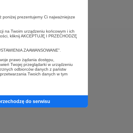
ż poniżej prezentujemy Ci najważniejsze
acji na Twoim urządzeniu końcowym i ich
alności, kliknij AKCEPTUJĘ I PRZECHODZĘ
Pomoc
cję "USTAWIENIA ZAAWANSOWANE".
FAQ
oje prawo żądania dostępu,
wień Twojej przeglądarki w urządzeniu
Kontakt z zespołem Patronite
trznych odbiorców danych z państw
 przetwarzania Twoich danych w tym
Zgłoś nadużycie
Rada Naukowa
przechodzę do serwisu