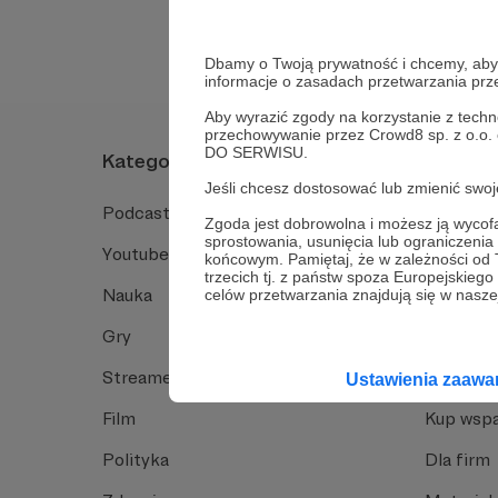
Dbamy o Twoją prywatność i chcemy, abyś 
informacje o zasadach przetwarzania pr
Aby wyrazić zgody na korzystanie z techn
przechowywanie przez Crowd8 sp. z o.o.
DO SERWISU.
Kategorie
O Patro
Jeśli chcesz dostosować lub zmienić sw
Podcast
Jak to dz
Zgoda jest dobrowolna i możesz ją wyc
sprostowania, usunięcia lub ograniczeni
Youtube
Funkcje 
końcowym. Pamiętaj, że w zależności od
trzecich tj. z państw spoza Europejskie
Nauka
Dlaczego
celów przetwarzania znajdują się w naszej
Gry
Baza wie
Streamerzy
Opinie 
Ustawienia zaaw
Film
Kup wspa
Polityka
Dla firm