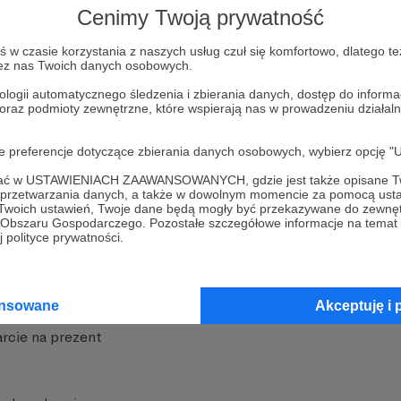
Cenimy Twoją prywatność
w czasie korzystania z naszych usług czuł się komfortowo, dlatego te
zez nas Twoich danych osobowych.
ologii automatycznego śledzenia i zbierania danych, dostęp do inform
 oraz podmioty zewnętrzne, które wspierają nas w prowadzeniu dział
nite
Dodatkowe produkty
oje preferencje dotyczące zbierania danych osobowych, wybierz op
iała
MCN Patronite
ofać w USTAWIENIACH ZAAWANSOWANYCH, gdzie jest także opisane Tw
a przetwarzania danych, a także w dowolnym momencie za pomocą usta
Patronite
Suppi.pl
 Twoich ustawień, Twoje dane będą mogły być przekazywane do zewnę
go Obszaru Gospodarczego. Pozostałe szczegółowe informacje na temat
 Patronite?
Twój sklep z gadżetami
 polityce prywatności.
dzy
Zniżki dla Patronów
Twórców
Projekt AI
ansowane
Akceptuję i 
rcie na prezent