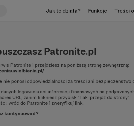
Jak to działa?
Funkcje
Treści 
uszczasz Patronite.pl
rwis Patronite i przejdziesz na poniższą stronę zewnętrzną:
eniauwielbienia.pl/
te nie ponosi odpowiedzialności za treści ani bezpieczeństwo 
 danych logowania ani informacji finansowych na podjerzanych
dres URL, zanim klikniesz przycisk "Tak, przejdź do strony".
ci, wróć do Patronite i zweryfikuj link.
sz kontynuować?
strony
Pozostań na Patronite