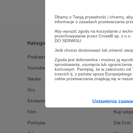
Dbamy o Twoją prywatność i chcemy, abyś 
informacje o zasadach przetwarzania pr
Aby wyrazić zgody na korzystanie z techn
przechowywanie przez Crowd8 sp. z o.o.
DO SERWISU.
Kategorie
O Patro
Jeśli chcesz dostosować lub zmienić sw
Podcast
Jak to dz
Zgoda jest dobrowolna i możesz ją wyc
sprostowania, usunięcia lub ograniczeni
Youtube
Funkcje 
końcowym. Pamiętaj, że w zależności od
trzecich tj. z państw spoza Europejskie
Nauka
Dlaczego
celów przetwarzania znajdują się w naszej
Gry
Baza wie
Streamerzy
Opinie 
Ustawienia zaaw
Film
Kup wspa
Polityka
Dla firm