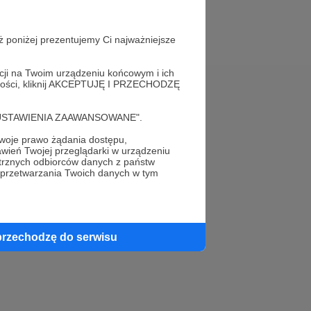
ż poniżej prezentujemy Ci najważniejsze
acji na Twoim urządzeniu końcowym i ich
alności, kliknij AKCEPTUJĘ I PRZECHODZĘ
Pomoc
cję "USTAWIENIA ZAAWANSOWANE".
FAQ
oje prawo żądania dostępu,
wień Twojej przeglądarki w urządzeniu
Kontakt z zespołem Patronite
trznych odbiorców danych z państw
 przetwarzania Twoich danych w tym
Zgłoś nadużycie
Rada Naukowa
przechodzę do serwisu