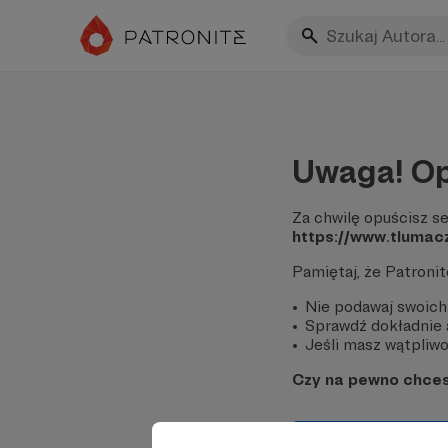
Uwaga! Op
Za chwilę opuścisz se
https://www.tlumacz
Pamiętaj, że Patroni
Nie podawaj swoich
Sprawdź dokładnie a
Jeśli masz wątpliwoś
Czy na pewno chce
Tak, przejdź do 