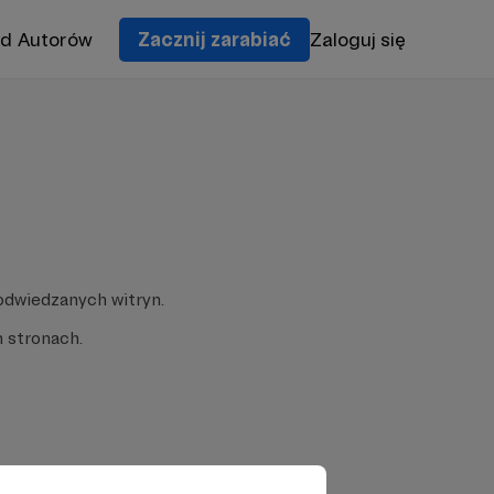
od Autorów
Zacznij zarabiać
Zaloguj się
odwiedzanych witryn.
 stronach.