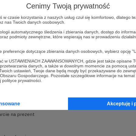
Cenimy Twoją prywatność
w czasie korzystania z naszych usług czuł się komfortowo, dlatego te
zez nas Twoich danych osobowych.
ologii automatycznego śledzenia i zbierania danych, dostęp do inform
 oraz podmioty zewnętrzne, które wspierają nas w prowadzeniu dział
nite
Dodatkowe produkty
oje preferencje dotyczące zbierania danych osobowych, wybierz op
iała
MCN Patronite
ofać w USTAWIENIACH ZAAWANSOWANYCH, gdzie jest także opisane Tw
a przetwarzania danych, a także w dowolnym momencie za pomocą usta
Patronite
Suppi.pl
 Twoich ustawień, Twoje dane będą mogły być przekazywane do zewnę
go Obszaru Gospodarczego. Pozostałe szczegółowe informacje na temat
 Patronite?
Twój sklep z gadżetami
 polityce prywatności.
dzy
Zniżki dla Patronów
Twórców
Projekt AI
ansowane
Akceptuję i 
rcie na prezent