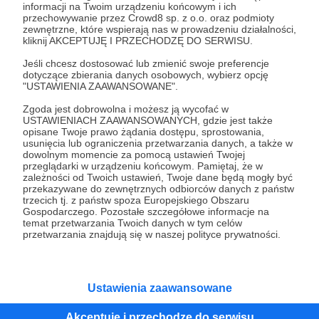
informacji na Twoim urządzeniu końcowym i ich
przechowywanie przez Crowd8 sp. z o.o. oraz podmioty
Tak, przejdź do strony
zewnętrzne, które wspierają nas w prowadzeniu działalności,
kliknij AKCEPTUJĘ I PRZECHODZĘ DO SERWISU.
Pozostań na Patronite
Jeśli chcesz dostosować lub zmienić swoje preferencje
dotyczące zbierania danych osobowych, wybierz opcję
"USTAWIENIA ZAAWANSOWANE".
Zgoda jest dobrowolna i możesz ją wycofać w
USTAWIENIACH ZAAWANSOWANYCH, gdzie jest także
Kategorie
opisane Twoje prawo żądania dostępu, sprostowania,
O Patronite
usunięcia lub ograniczenia przetwarzania danych, a także w
dowolnym momencie za pomocą ustawień Twojej
Dodatkowe produkty
przeglądarki w urządzeniu końcowym. Pamiętaj, że w
Pomoc
zależności od Twoich ustawień, Twoje dane będą mogły być
przekazywane do zewnętrznych odbiorców danych z państw
trzecich tj. z państw spoza Europejskiego Obszaru
Gospodarczego. Pozostałe szczegółowe informacje na
temat przetwarzania Twoich danych w tym celów
przetwarzania znajdują się w naszej polityce prywatności.
Regulamin
Polityka prywatności
Patronite Commons
Warunki korzystania z serwisu
Ustawienia zaawansowane
Akceptuję i przechodzę do serwisu