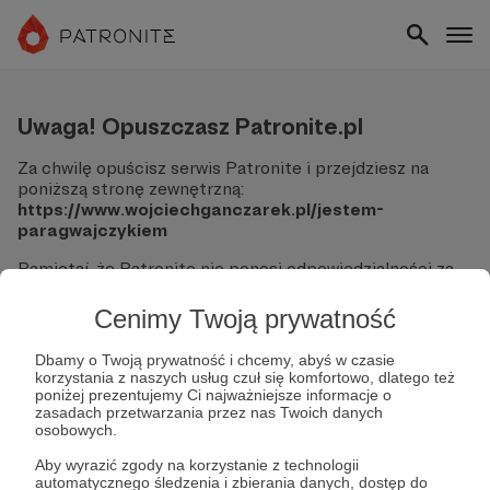
Uwaga! Opuszczasz Patronite.pl
Za chwilę opuścisz serwis Patronite i przejdziesz na
poniższą stronę zewnętrzną:
https://www.wojciechganczarek.pl/jestem-
paragwajczykiem
Pamiętaj, że Patronite nie ponosi odpowiedzialności za
treści ani bezpieczeństwo odwiedzanych witryn.
Cenimy Twoją prywatność
Nie podawaj swoich danych logowania ani informacji
finansowych na podjerzanych stronach.
Dbamy o Twoją prywatność i chcemy, abyś w czasie
Sprawdź dokładnie adres URL, zanim klikniesz przycisk
korzystania z naszych usług czuł się komfortowo, dlatego też
"Tak, przejdź do strony".
poniżej prezentujemy Ci najważniejsze informacje o
Jeśli masz wątpliwości, wróć do Patronite i zweryfikuj
zasadach przetwarzania przez nas Twoich danych
osobowych.
link.
Aby wyrazić zgody na korzystanie z technologii
Czy na pewno chcesz kontynuować?
automatycznego śledzenia i zbierania danych, dostęp do