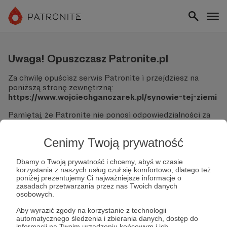
Uwaga! Opuszczasz Patronite.pl
Za chwilę opuścisz serwis Patronite i przejdziesz na
poniższą stronę zewnętrzną:
https://www.wojciechganczarek.pl/synowie-tej-ziemi
Pamiętaj, że Patronite nie ponosi odpowiedzialności za
treści ani bezpieczeństwo odwiedzanych witryn.
Cenimy Twoją prywatność
Nie podawaj swoich danych logowania ani informacji
finansowych na podjerzanych stronach.
Sprawdź dokładnie adres URL, zanim klikniesz przycisk
Dbamy o Twoją prywatność i chcemy, abyś w czasie
korzystania z naszych usług czuł się komfortowo, dlatego też
"Tak, przejdź do strony".
poniżej prezentujemy Ci najważniejsze informacje o
Jeśli masz wątpliwości, wróć do Patronite i zweryfikuj
zasadach przetwarzania przez nas Twoich danych
link.
osobowych.
Czy na pewno chcesz kontynuować?
Aby wyrazić zgody na korzystanie z technologii
automatycznego śledzenia i zbierania danych, dostęp do
informacji na Twoim urządzeniu końcowym i ich