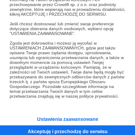
przechowywanie przez Crowd8 sp. z o.o. oraz podmioty
Tak, przejdź do strony
zewnętrzne, które wspierają nas w prowadzeniu działalności,
kliknij AKCEPTUJĘ I PRZECHODZĘ DO SERWISU.
Pozostań na Patronite
Jeśli chcesz dostosować lub zmienić swoje preferencje
dotyczące zbierania danych osobowych, wybierz opcję
"USTAWIENIA ZAAWANSOWANE".
Zgoda jest dobrowolna i możesz ją wycofać w
Kategorie
USTAWIENIACH ZAAWANSOWANYCH, gdzie jest także
opisane Twoje prawo żądania dostępu, sprostowania,
O Patronite
usunięcia lub ograniczenia przetwarzania danych, a także w
Dodatkowe produkty
dowolnym momencie za pomocą ustawień Twojej
przeglądarki w urządzeniu końcowym. Pamiętaj, że w
Pomoc
zależności od Twoich ustawień, Twoje dane będą mogły być
przekazywane do zewnętrznych odbiorców danych z państw
trzecich tj. z państw spoza Europejskiego Obszaru
Gospodarczego. Pozostałe szczegółowe informacje na
temat przetwarzania Twoich danych w tym celów
Regulamin
Polityka prywatności
Patronite Commons
przetwarzania znajdują się w naszej polityce prywatności.
Warunki korzystania z serwisu
Ustawienia zaawansowane
Akceptuję i przechodzę do serwisu
Unia Europejska