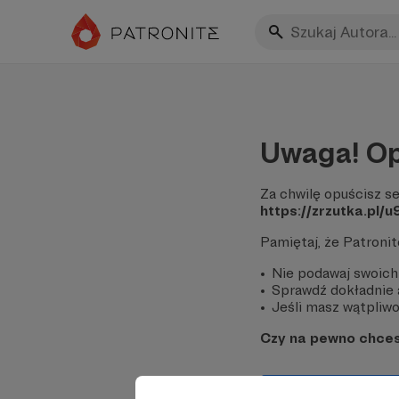
Uwaga! Op
Za chwilę opuścisz se
https://zrzutka.pl/
Pamiętaj, że Patroni
Nie podawaj swoich
Sprawdź dokładnie a
Jeśli masz wątpliwoś
Czy na pewno chce
Tak, przejdź do 