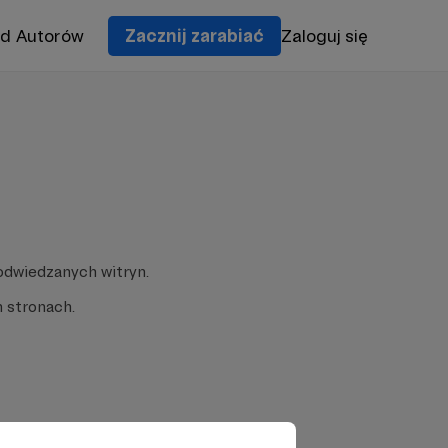
od Autorów
Zacznij zarabiać
Zaloguj się
odwiedzanych witryn.
 stronach.