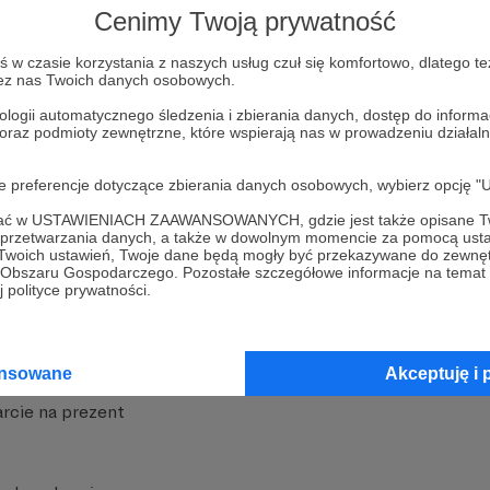
Cenimy Twoją prywatność
w czasie korzystania z naszych usług czuł się komfortowo, dlatego te
zez nas Twoich danych osobowych.
ologii automatycznego śledzenia i zbierania danych, dostęp do inform
 oraz podmioty zewnętrzne, które wspierają nas w prowadzeniu dział
nite
Dodatkowe produkty
oje preferencje dotyczące zbierania danych osobowych, wybierz op
iała
MCN Patronite
ofać w USTAWIENIACH ZAAWANSOWANYCH, gdzie jest także opisane Tw
a przetwarzania danych, a także w dowolnym momencie za pomocą usta
Patronite
Suppi.pl
 Twoich ustawień, Twoje dane będą mogły być przekazywane do zewnę
go Obszaru Gospodarczego. Pozostałe szczegółowe informacje na temat
 Patronite?
Twój sklep z gadżetami
 polityce prywatności.
dzy
Zniżki dla Patronów
Twórców
Projekt AI
ansowane
Akceptuję i 
rcie na prezent