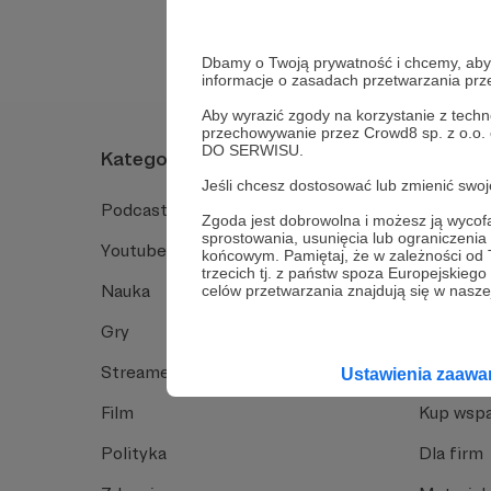
Dbamy o Twoją prywatność i chcemy, abyś 
informacje o zasadach przetwarzania pr
Aby wyrazić zgody na korzystanie z techn
przechowywanie przez Crowd8 sp. z o.o.
DO SERWISU.
Kategorie
O Patro
Jeśli chcesz dostosować lub zmienić sw
Podcast
Jak to dz
Zgoda jest dobrowolna i możesz ją wyc
sprostowania, usunięcia lub ograniczeni
Youtube
Funkcje 
końcowym. Pamiętaj, że w zależności od
trzecich tj. z państw spoza Europejskie
Nauka
Dlaczego
celów przetwarzania znajdują się w naszej
Gry
Baza wie
Streamerzy
Opinie 
Ustawienia zaaw
Film
Kup wspa
Polityka
Dla firm