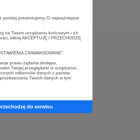
ż poniżej prezentujemy Ci najważniejsze
acji na Twoim urządzeniu końcowym i ich
alności, kliknij AKCEPTUJĘ I PRZECHODZĘ
Pomoc
cję "USTAWIENIA ZAAWANSOWANE".
FAQ
oje prawo żądania dostępu,
wień Twojej przeglądarki w urządzeniu
Kontakt z zespołem Patronite
trznych odbiorców danych z państw
 przetwarzania Twoich danych w tym
Zgłoś nadużycie
Rada Naukowa
przechodzę do serwisu