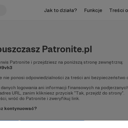
Jak to działa?
Funkcje
Treści 
uszczasz Patronite.pl
rwis Patronite i przejdziesz na poniższą stronę zewnętrzną:
u99vh3
te nie ponosi odpowiedzialności za treści ani bezpieczeństwo 
 danych logowania ani informacji finansowych na podjerzanych
dres URL, zanim klikniesz przycisk "Tak, przejdź do strony".
ci, wróć do Patronite i zweryfikuj link.
sz kontynuować?
strony
Pozostań na Patronite