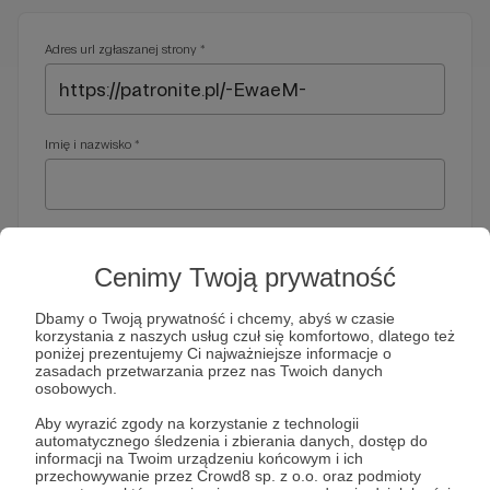
Adres url zgłaszanej strony *
Imię i nazwisko *
Adres e-mail *
Cenimy Twoją prywatność
Dbamy o Twoją prywatność i chcemy, abyś w czasie
korzystania z naszych usług czuł się komfortowo, dlatego też
Telefon *
poniżej prezentujemy Ci najważniejsze informacje o
zasadach przetwarzania przez nas Twoich danych
osobowych.
Wymagany nr telefonu, gdyby organy ścigania miały do Ciebie
Aby wyrazić zgody na korzystanie z technologii
dodatkowe pytania
automatycznego śledzenia i zbierania danych, dostęp do
informacji na Twoim urządzeniu końcowym i ich
Treść wiadomości *
przechowywanie przez Crowd8 sp. z o.o. oraz podmioty