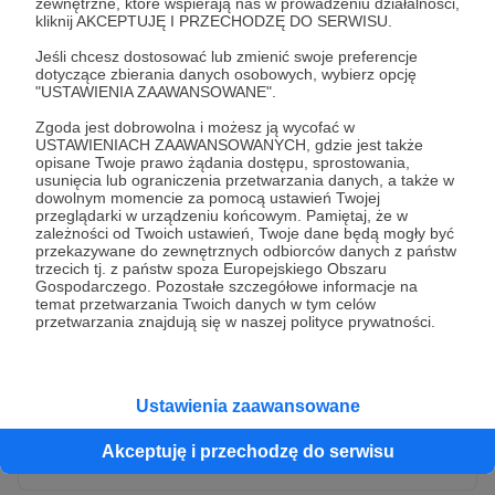
zewnętrzne, które wspierają nas w prowadzeniu działalności,
kliknij AKCEPTUJĘ I PRZECHODZĘ DO SERWISU.
Jeśli chcesz dostosować lub zmienić swoje preferencje
dotyczące zbierania danych osobowych, wybierz opcję
"USTAWIENIA ZAAWANSOWANE".
Zgoda jest dobrowolna i możesz ją wycofać w
USTAWIENIACH ZAAWANSOWANYCH, gdzie jest także
opisane Twoje prawo żądania dostępu, sprostowania,
usunięcia lub ograniczenia przetwarzania danych, a także w
dowolnym momencie za pomocą ustawień Twojej
przeglądarki w urządzeniu końcowym. Pamiętaj, że w
* Wyrażam zgodę na przetwarzanie moich danych
zależności od Twoich ustawień, Twoje dane będą mogły być
osobowych przez Patronite
przekazywane do zewnętrznych odbiorców danych z państw
trzecich tj. z państw spoza Europejskiego Obszaru
Administratorem Twoich danych osobowych jest Crowd8 sp. z o.o.
rozwiń zgodę
Gospodarczego. Pozostałe szczegółowe informacje na
z siedziba w Warszawie, ul. Żwirki i Wigury 16, 02-092 Warszawa.
temat przetwarzania Twoich danych w tym celów
Twoje dane osobowe będą przetwarzane w szczególności w celu
przetwarzania znajdują się w naszej polityce prywatności.
wykonania umowy zawartej z Tobą, w tym do umożliwienia
świadczenia usługi drogą elektroniczną oraz pełnego korzystania
z platformy Patronite.pl, w tym możliwości dokonywania oraz
otrzymywania wsparcia na naszej platformie oraz dokonywania
płatności.
Ustawienia zaawansowane
Gwarantujemy spełnienie wszystkich Twoich praw wynikających
Wyślij zgłoszenie
z ogólnego rozporządzenia o ochronie danych, tj. prawo dostępu,
Akceptuję i przechodzę do serwisu
sprostowania oraz usunięcia Twoich danych, ograniczenia ich
przetwarzania, prawo do ich przenoszenia, niepodlegania