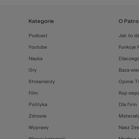
Kategorie
O Patro
Podcast
Jak to dz
Youtube
Funkcje 
Nauka
Dlaczego
Gry
Baza wie
Streamerzy
Opinie 
Film
Kup wspa
Polityka
Dla firm
Zdrowie
Materiał
Wyprawy
Nasz Ze
Więcej kategorii
Media o 