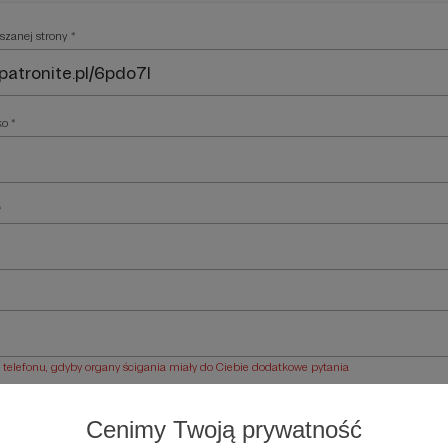
szanej strony *
ko *
*
elefonu, gdyby organy ścigania miały do Ciebie dodatkowe pytania
ości *
Cenimy Twoją prywatność