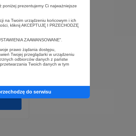
ż poniżej prezentujemy Ci najważniejsze
acji na Twoim urządzeniu końcowym i ich
alności, kliknij AKCEPTUJĘ I PRZECHODZĘ
cję "USTAWIENIA ZAAWANSOWANE".
oje prawo żądania dostępu,
e
wień Twojej przeglądarki w urządzeniu
wirki i
trznych odbiorców danych z państw
u wykonania
 przetwarzania Twoich danych w tym
 pełnego
cia na naszej
 ochronie
przechodzę do serwisu
twarzania,
m
ych.
Zgodna na
ronite.pl.