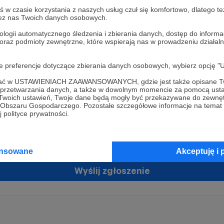
w czasie korzystania z naszych usług czuł się komfortowo, dlatego te
zez nas Twoich danych osobowych.
ologii automatycznego śledzenia i zbierania danych, dostęp do inform
 oraz podmioty zewnętrzne, które wspierają nas w prowadzeniu dział
oje preferencje dotyczące zbierania danych osobowych, wybierz op
ofać w USTAWIENIACH ZAAWANSOWANYCH, gdzie jest także opisane Tw
żam zgodę na przetwarzanie moich danych osobowych przez Patronit
a przetwarzania danych, a także w dowolnym momencie za pomocą usta
tratorem Twoich danych osobowych jest Crowd8 sp. z o.o. z siedziba w Warszawie, ul. Ż
 Twoich ustawień, Twoje dane będą mogły być przekazywane do zewnę
ń zgodę
 16, 02-092 Warszawa. Twoje dane osobowe będą przetwarzane w szczególności w cel
go Obszaru Gospodarczego. Pozostałe szczegółowe informacje na temat
zawartej z Tobą, w tym do umożliwienia świadczenia usługi drogą elektroniczną oraz
 polityce prywatności.
tania z platformy Patronite.pl, w tym możliwości dokonywania oraz otrzymywania wspar
rmie oraz dokonywania płatności.
tujemy spełnienie wszystkich Twoich praw wynikających z ogólnego rozporządzenia o
ansowane
Akceptuję i 
 tj. prawo dostępu, sprostowania oraz usunięcia Twoich danych, ograniczenia ich prze
do ich przenoszenia, niepodlegania zautomatyzowanemu podejmowaniu decyzji, w ty
owaniu, a także prawo wyrażenia sprzeciwu wobec przetwarzania Twoich danych osobow
Wyślij zgłoszenie
racja dla osób niepełnoletnich możliwa jest po przekazaniu podpisanego formularza "
ie konta przez osobę niepełnoletnią", formularz dostępny jest na stronie regulaminu Pat