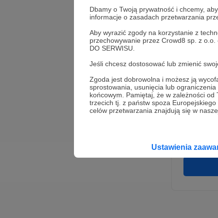
Dbamy o Twoją prywatność i chcemy, abyś 
informacje o zasadach przetwarzania pr
Aby wyrazić zgody na korzystanie z techn
przechowywanie przez Crowd8 sp. z o.o.
DO SERWISU.
Jeśli chcesz dostosować lub zmienić sw
Zgoda jest dobrowolna i możesz ją wyc
* Wyra
sprostowania, usunięcia lub ograniczeni
Adminis
końcowym. Pamiętaj, że w zależności od
rozwi
Wigury
trzecich tj. z państw spoza Europejskie
umowy 
celów przetwarzania znajdują się w naszej
korzys
platfo
Gwaran
Ustawienia zaaw
danych,
prawo 
profil
Rejest
założen