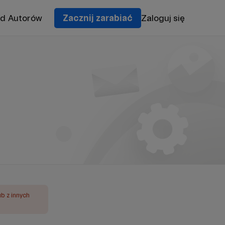
od Autorów
Zacznij zarabiać
Zaloguj się
ub z innych