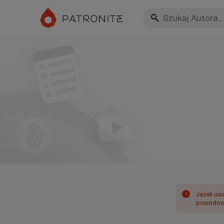
!
Jeżeli uw
powodów 