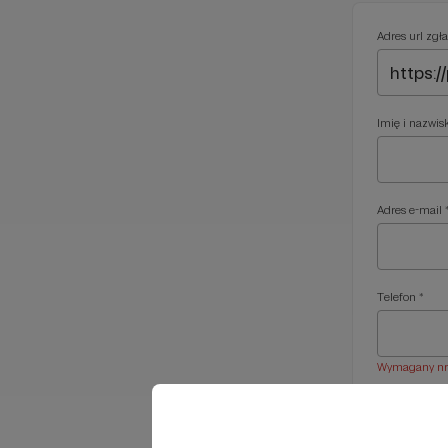
Adres url zgła
Imię i nazwis
Adres e-mail 
Telefon *
Wymagany nr t
Treść wiadom