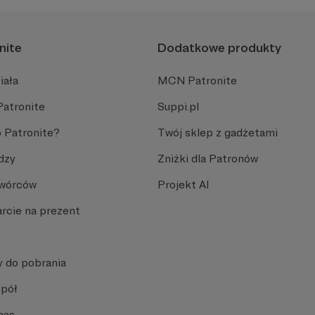
nite
Dodatkowe produkty
iała
MCN Patronite
Patronite
Suppi.pl
 Patronite?
Twój sklep z gadżetami
dzy
Zniżki dla Patronów
Twórców
Projekt AI
rcie na prezent
y do pobrania
spół
nas