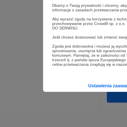
Dbamy o Twoją prywatność i chcemy, abyś 
informacje o zasadach przetwarzania pr
Aby wyrazić zgody na korzystanie z techn
przechowywanie przez Crowd8 sp. z o.o.
DO SERWISU.
Jeśli chcesz dostosować lub zmienić sw
Zgoda jest dobrowolna i możesz ją wyc
* Wyra
sprostowania, usunięcia lub ograniczeni
Adminis
końcowym. Pamiętaj, że w zależności od
rozwi
Wigury
trzecich tj. z państw spoza Europejskie
umowy 
celów przetwarzania znajdują się w naszej
korzys
platfo
Gwaran
Ustawienia zaaw
danych,
prawo 
profil
Rejest
założen