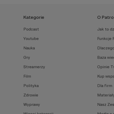
Kategorie
O Patro
Podcast
Jak to dz
Youtube
Funkcje 
Nauka
Dlaczego
Gry
Baza wie
Streamerzy
Opinie 
Film
Kup wspa
Polityka
Dla firm
Zdrowie
Materiał
Wyprawy
Nasz Ze
Więcej kategorii
Media o 