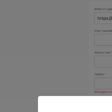
Adres url zgła
Imię i nazwis
Adres e-mail 
Telefon *
Wymagany nr t
Treść wiadom