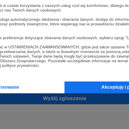
w czasie korzystania z naszych usług czuł się komfortowo, dlatego te
zez nas Twoich danych osobowych.
ologii automatycznego śledzenia i zbierania danych, dostęp do inform
 oraz podmioty zewnętrzne, które wspierają nas w prowadzeniu dział
oje preferencje dotyczące zbierania danych osobowych, wybierz op
ofać w USTAWIENIACH ZAAWANSOWANYCH, gdzie jest także opisane Tw
żam zgodę na przetwarzanie moich danych osobowych przez Patronit
a przetwarzania danych, a także w dowolnym momencie za pomocą usta
tratorem Twoich danych osobowych jest Crowd8 sp. z o.o. z siedziba w Warszawie, ul. Ż
 Twoich ustawień, Twoje dane będą mogły być przekazywane do zewnę
ń zgodę
 16, 02-092 Warszawa. Twoje dane osobowe będą przetwarzane w szczególności w cel
go Obszaru Gospodarczego. Pozostałe szczegółowe informacje na temat
zawartej z Tobą, w tym do umożliwienia świadczenia usługi drogą elektroniczną oraz
 polityce prywatności.
tania z platformy Patronite.pl, w tym możliwości dokonywania oraz otrzymywania wspar
rmie oraz dokonywania płatności.
tujemy spełnienie wszystkich Twoich praw wynikających z ogólnego rozporządzenia o
ansowane
Akceptuję i 
 tj. prawo dostępu, sprostowania oraz usunięcia Twoich danych, ograniczenia ich prze
do ich przenoszenia, niepodlegania zautomatyzowanemu podejmowaniu decyzji, w ty
owaniu, a także prawo wyrażenia sprzeciwu wobec przetwarzania Twoich danych osobow
Wyślij zgłoszenie
racja dla osób niepełnoletnich możliwa jest po przekazaniu podpisanego formularza "
ie konta przez osobę niepełnoletnią", formularz dostępny jest na stronie regulaminu Pat