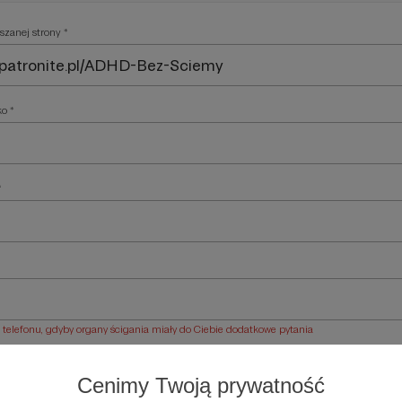
szanej strony *
ko *
*
elefonu, gdyby organy ścigania miały do Ciebie dodatkowe pytania
ości *
Cenimy Twoją prywatność