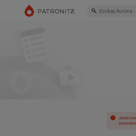
!
Jeżeli uw
powodów 