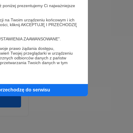
ż poniżej prezentujemy Ci najważniejsze
acji na Twoim urządzeniu końcowym i ich
alności, kliknij AKCEPTUJĘ I PRZECHODZĘ
cję "USTAWIENIA ZAAWANSOWANE".
oje prawo żądania dostępu,
e
wień Twojej przeglądarki w urządzeniu
wirki i
trznych odbiorców danych z państw
u wykonania
 przetwarzania Twoich danych w tym
 pełnego
cia na naszej
 ochronie
przechodzę do serwisu
twarzania,
m
ych.
Zgodna na
ronite.pl.