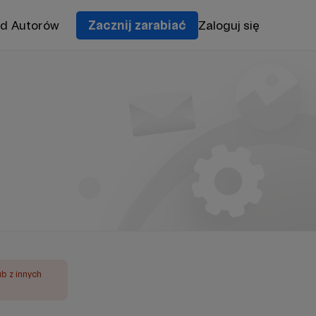
od Autorów
Zacznij zarabiać
Zaloguj się
ub z innych