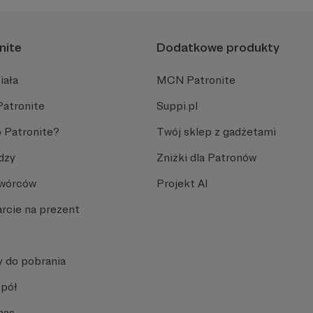
nite
Dodatkowe produkty
iała
MCN Patronite
Patronite
Suppi.pl
 Patronite?
Twój sklep z gadżetami
dzy
Zniżki dla Patronów
Twórców
Projekt AI
rcie na prezent
y do pobrania
spół
nas