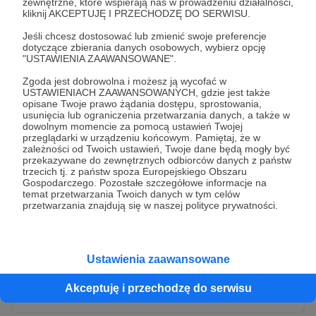
zewnętrzne, które wspierają nas w prowadzeniu działalności,
kliknij AKCEPTUJĘ I PRZECHODZĘ DO SERWISU.
Jeśli chcesz dostosować lub zmienić swoje preferencje
dotyczące zbierania danych osobowych, wybierz opcję
"USTAWIENIA ZAAWANSOWANE".
Zgoda jest dobrowolna i możesz ją wycofać w
USTAWIENIACH ZAAWANSOWANYCH, gdzie jest także
opisane Twoje prawo żądania dostępu, sprostowania,
usunięcia lub ograniczenia przetwarzania danych, a także w
dowolnym momencie za pomocą ustawień Twojej
przeglądarki w urządzeniu końcowym. Pamiętaj, że w
* Wyrażam zgodę na przetwarzanie moich danych
zależności od Twoich ustawień, Twoje dane będą mogły być
osobowych przez Patronite
przekazywane do zewnętrznych odbiorców danych z państw
trzecich tj. z państw spoza Europejskiego Obszaru
Administratorem Twoich danych osobowych jest Crowd8 sp. z o.o.
rozwiń zgodę
Gospodarczego. Pozostałe szczegółowe informacje na
z siedziba w Warszawie, ul. Żwirki i Wigury 16, 02-092 Warszawa.
temat przetwarzania Twoich danych w tym celów
Twoje dane osobowe będą przetwarzane w szczególności w celu
przetwarzania znajdują się w naszej polityce prywatności.
wykonania umowy zawartej z Tobą, w tym do umożliwienia
świadczenia usługi drogą elektroniczną oraz pełnego korzystania
z platformy Patronite.pl, w tym możliwości dokonywania oraz
otrzymywania wsparcia na naszej platformie oraz dokonywania
płatności.
Ustawienia zaawansowane
Gwarantujemy spełnienie wszystkich Twoich praw wynikających
Wyślij zgłoszenie
z ogólnego rozporządzenia o ochronie danych, tj. prawo dostępu,
Akceptuję i przechodzę do serwisu
sprostowania oraz usunięcia Twoich danych, ograniczenia ich
przetwarzania, prawo do ich przenoszenia, niepodlegania