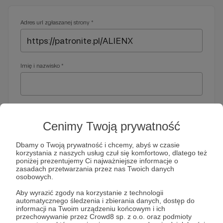
Adres url zgłaszanej strony *
Imię i nazwisko *
Adres e-mail *
Cenimy Twoją prywatność
Dbamy o Twoją prywatność i chcemy, abyś w czasie
korzystania z naszych usług czuł się komfortowo, dlatego też
Telefon *
poniżej prezentujemy Ci najważniejsze informacje o
zasadach przetwarzania przez nas Twoich danych
osobowych.
Wymagany nr telefonu, gdyby organy ścigania miały do Ciebie
Aby wyrazić zgody na korzystanie z technologii
dodatkowe pytania
automatycznego śledzenia i zbierania danych, dostęp do
informacji na Twoim urządzeniu końcowym i ich
Treść wiadomości *
przechowywanie przez Crowd8 sp. z o.o. oraz podmioty