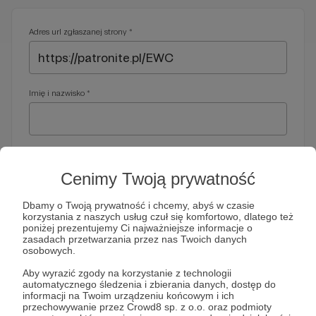
Adres url zgłaszanej strony *
Imię i nazwisko *
Adres e-mail *
Cenimy Twoją prywatność
Dbamy o Twoją prywatność i chcemy, abyś w czasie
korzystania z naszych usług czuł się komfortowo, dlatego też
Telefon *
poniżej prezentujemy Ci najważniejsze informacje o
zasadach przetwarzania przez nas Twoich danych
osobowych.
Wymagany nr telefonu, gdyby organy ścigania miały do Ciebie
Aby wyrazić zgody na korzystanie z technologii
dodatkowe pytania
automatycznego śledzenia i zbierania danych, dostęp do
informacji na Twoim urządzeniu końcowym i ich
Treść wiadomości *
przechowywanie przez Crowd8 sp. z o.o. oraz podmioty