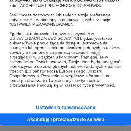
zewnętrzne, które wspierają nas w prowadzeniu działalności,
kliknij AKCEPTUJĘ I PRZECHODZĘ DO SERWISU.
Jeśli chcesz dostosować lub zmienić swoje preferencje
dotyczące zbierania danych osobowych, wybierz opcję
"USTAWIENIA ZAAWANSOWANE".
Zgoda jest dobrowolna i możesz ją wycofać w
USTAWIENIACH ZAAWANSOWANYCH, gdzie jest także
opisane Twoje prawo żądania dostępu, sprostowania,
usunięcia lub ograniczenia przetwarzania danych, a także w
dowolnym momencie za pomocą ustawień Twojej
przeglądarki w urządzeniu końcowym. Pamiętaj, że w
* Wyrażam zgodę na przetwarzanie moich danych
zależności od Twoich ustawień, Twoje dane będą mogły być
osobowych przez Patronite
przekazywane do zewnętrznych odbiorców danych z państw
trzecich tj. z państw spoza Europejskiego Obszaru
Administratorem Twoich danych osobowych jest Crowd8 sp. z o.o.
rozwiń zgodę
Gospodarczego. Pozostałe szczegółowe informacje na
z siedziba w Warszawie, ul. Żwirki i Wigury 16, 02-092 Warszawa.
temat przetwarzania Twoich danych w tym celów
Twoje dane osobowe będą przetwarzane w szczególności w celu
przetwarzania znajdują się w naszej polityce prywatności.
wykonania umowy zawartej z Tobą, w tym do umożliwienia
świadczenia usługi drogą elektroniczną oraz pełnego korzystania
z platformy Patronite.pl, w tym możliwości dokonywania oraz
otrzymywania wsparcia na naszej platformie oraz dokonywania
płatności.
Ustawienia zaawansowane
Gwarantujemy spełnienie wszystkich Twoich praw wynikających
Wyślij zgłoszenie
z ogólnego rozporządzenia o ochronie danych, tj. prawo dostępu,
Akceptuję i przechodzę do serwisu
sprostowania oraz usunięcia Twoich danych, ograniczenia ich
przetwarzania, prawo do ich przenoszenia, niepodlegania