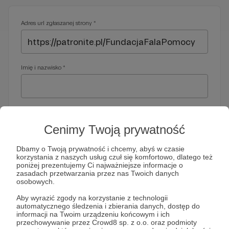
Adres url zgłaszanej strony *
Imię i nazwisko *
Adres e-mail *
Cenimy Twoją prywatność
Dbamy o Twoją prywatność i chcemy, abyś w czasie
korzystania z naszych usług czuł się komfortowo, dlatego też
Telefon *
poniżej prezentujemy Ci najważniejsze informacje o
zasadach przetwarzania przez nas Twoich danych
osobowych.
Wymagany nr telefonu, gdyby organy ścigania miały do Ciebie
Aby wyrazić zgody na korzystanie z technologii
dodatkowe pytania
automatycznego śledzenia i zbierania danych, dostęp do
informacji na Twoim urządzeniu końcowym i ich
Treść wiadomości *
przechowywanie przez Crowd8 sp. z o.o. oraz podmioty