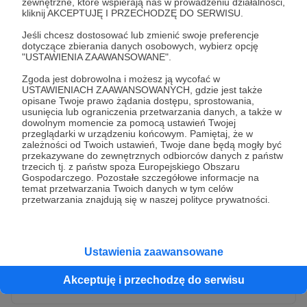
zewnętrzne, które wspierają nas w prowadzeniu działalności,
kliknij AKCEPTUJĘ I PRZECHODZĘ DO SERWISU.
Jeśli chcesz dostosować lub zmienić swoje preferencje
dotyczące zbierania danych osobowych, wybierz opcję
"USTAWIENIA ZAAWANSOWANE".
Zgoda jest dobrowolna i możesz ją wycofać w
USTAWIENIACH ZAAWANSOWANYCH, gdzie jest także
opisane Twoje prawo żądania dostępu, sprostowania,
usunięcia lub ograniczenia przetwarzania danych, a także w
dowolnym momencie za pomocą ustawień Twojej
przeglądarki w urządzeniu końcowym. Pamiętaj, że w
* Wyrażam zgodę na przetwarzanie moich danych
zależności od Twoich ustawień, Twoje dane będą mogły być
osobowych przez Patronite
przekazywane do zewnętrznych odbiorców danych z państw
trzecich tj. z państw spoza Europejskiego Obszaru
Administratorem Twoich danych osobowych jest Crowd8 sp. z o.o.
rozwiń zgodę
Gospodarczego. Pozostałe szczegółowe informacje na
z siedziba w Warszawie, ul. Żwirki i Wigury 16, 02-092 Warszawa.
temat przetwarzania Twoich danych w tym celów
Twoje dane osobowe będą przetwarzane w szczególności w celu
przetwarzania znajdują się w naszej polityce prywatności.
wykonania umowy zawartej z Tobą, w tym do umożliwienia
świadczenia usługi drogą elektroniczną oraz pełnego korzystania
z platformy Patronite.pl, w tym możliwości dokonywania oraz
otrzymywania wsparcia na naszej platformie oraz dokonywania
płatności.
Ustawienia zaawansowane
Gwarantujemy spełnienie wszystkich Twoich praw wynikających
Wyślij zgłoszenie
z ogólnego rozporządzenia o ochronie danych, tj. prawo dostępu,
Akceptuję i przechodzę do serwisu
sprostowania oraz usunięcia Twoich danych, ograniczenia ich
przetwarzania, prawo do ich przenoszenia, niepodlegania