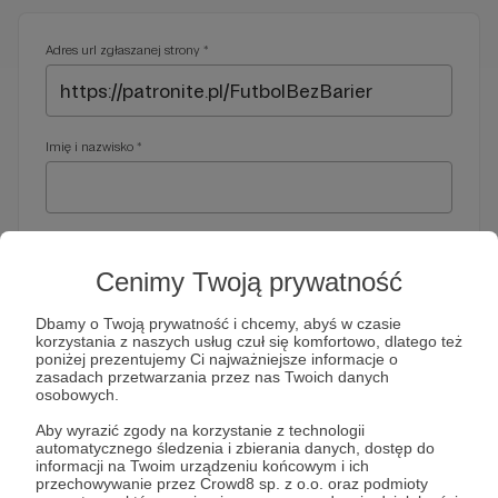
Adres url zgłaszanej strony *
Imię i nazwisko *
Adres e-mail *
Cenimy Twoją prywatność
Dbamy o Twoją prywatność i chcemy, abyś w czasie
korzystania z naszych usług czuł się komfortowo, dlatego też
Telefon *
poniżej prezentujemy Ci najważniejsze informacje o
zasadach przetwarzania przez nas Twoich danych
osobowych.
Wymagany nr telefonu, gdyby organy ścigania miały do Ciebie
Aby wyrazić zgody na korzystanie z technologii
dodatkowe pytania
automatycznego śledzenia i zbierania danych, dostęp do
informacji na Twoim urządzeniu końcowym i ich
Treść wiadomości *
przechowywanie przez Crowd8 sp. z o.o. oraz podmioty