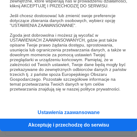
zewnętrzne, które wspierają nas w prowadzeniu działalności,
kliknij AKCEPTUJĘ I PRZECHODZĘ DO SERWISU.
Jeśli chcesz dostosować lub zmienić swoje preferencje
dotyczące zbierania danych osobowych, wybierz opcję
"USTAWIENIA ZAAWANSOWANE".
Zgoda jest dobrowolna i możesz ją wycofać w
USTAWIENIACH ZAAWANSOWANYCH, gdzie jest także
opisane Twoje prawo żądania dostępu, sprostowania,
usunięcia lub ograniczenia przetwarzania danych, a także w
dowolnym momencie za pomocą ustawień Twojej
przeglądarki w urządzeniu końcowym. Pamiętaj, że w
* Wyrażam zgodę na przetwarzanie moich danych
zależności od Twoich ustawień, Twoje dane będą mogły być
osobowych przez Patronite
przekazywane do zewnętrznych odbiorców danych z państw
trzecich tj. z państw spoza Europejskiego Obszaru
Administratorem Twoich danych osobowych jest Crowd8 sp. z o.o.
rozwiń zgodę
Gospodarczego. Pozostałe szczegółowe informacje na
z siedziba w Warszawie, ul. Żwirki i Wigury 16, 02-092 Warszawa.
temat przetwarzania Twoich danych w tym celów
Twoje dane osobowe będą przetwarzane w szczególności w celu
przetwarzania znajdują się w naszej polityce prywatności.
wykonania umowy zawartej z Tobą, w tym do umożliwienia
świadczenia usługi drogą elektroniczną oraz pełnego korzystania
z platformy Patronite.pl, w tym możliwości dokonywania oraz
otrzymywania wsparcia na naszej platformie oraz dokonywania
płatności.
Ustawienia zaawansowane
Gwarantujemy spełnienie wszystkich Twoich praw wynikających
Wyślij zgłoszenie
z ogólnego rozporządzenia o ochronie danych, tj. prawo dostępu,
Akceptuję i przechodzę do serwisu
sprostowania oraz usunięcia Twoich danych, ograniczenia ich
przetwarzania, prawo do ich przenoszenia, niepodlegania