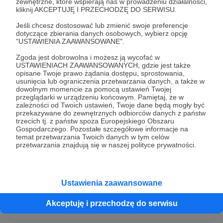
zewnętrzne, które wspierają nas w prowadzeniu działalności,
kliknij AKCEPTUJĘ I PRZECHODZĘ DO SERWISU.
Jeśli chcesz dostosować lub zmienić swoje preferencje
dotyczące zbierania danych osobowych, wybierz opcję
"USTAWIENIA ZAAWANSOWANE".
Zgoda jest dobrowolna i możesz ją wycofać w
USTAWIENIACH ZAAWANSOWANYCH, gdzie jest także
opisane Twoje prawo żądania dostępu, sprostowania,
usunięcia lub ograniczenia przetwarzania danych, a także w
dowolnym momencie za pomocą ustawień Twojej
przeglądarki w urządzeniu końcowym. Pamiętaj, że w
* Wyrażam zgodę na przetwarzanie moich danych
zależności od Twoich ustawień, Twoje dane będą mogły być
osobowych przez Patronite
przekazywane do zewnętrznych odbiorców danych z państw
trzecich tj. z państw spoza Europejskiego Obszaru
Administratorem Twoich danych osobowych jest Crowd8 sp. z o.o.
rozwiń zgodę
Gospodarczego. Pozostałe szczegółowe informacje na
z siedziba w Warszawie, ul. Żwirki i Wigury 16, 02-092 Warszawa.
temat przetwarzania Twoich danych w tym celów
Twoje dane osobowe będą przetwarzane w szczególności w celu
przetwarzania znajdują się w naszej polityce prywatności.
wykonania umowy zawartej z Tobą, w tym do umożliwienia
świadczenia usługi drogą elektroniczną oraz pełnego korzystania
z platformy Patronite.pl, w tym możliwości dokonywania oraz
otrzymywania wsparcia na naszej platformie oraz dokonywania
płatności.
Ustawienia zaawansowane
Gwarantujemy spełnienie wszystkich Twoich praw wynikających
Wyślij zgłoszenie
z ogólnego rozporządzenia o ochronie danych, tj. prawo dostępu,
Akceptuję i przechodzę do serwisu
sprostowania oraz usunięcia Twoich danych, ograniczenia ich
przetwarzania, prawo do ich przenoszenia, niepodlegania