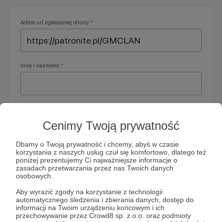
Adres url zgłaszanej strony *
Imię i nazwisko *
Adres e-mail *
Cenimy Twoją prywatność
Dbamy o Twoją prywatność i chcemy, abyś w czasie
korzystania z naszych usług czuł się komfortowo, dlatego też
Telefon *
poniżej prezentujemy Ci najważniejsze informacje o
zasadach przetwarzania przez nas Twoich danych
osobowych.
Wymagany nr telefonu, gdyby organy ścigania miały do Ciebie
Aby wyrazić zgody na korzystanie z technologii
dodatkowe pytania
automatycznego śledzenia i zbierania danych, dostęp do
informacji na Twoim urządzeniu końcowym i ich
Treść wiadomości *
przechowywanie przez Crowd8 sp. z o.o. oraz podmioty