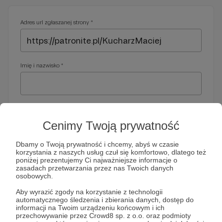
Adres url zgłaszanej strony *
Imię i nazwisko *
Adres e-mail *
Cenimy Twoją prywatność
Dbamy o Twoją prywatność i chcemy, abyś w czasie
korzystania z naszych usług czuł się komfortowo, dlatego też
Telefon *
poniżej prezentujemy Ci najważniejsze informacje o
zasadach przetwarzania przez nas Twoich danych
osobowych.
Wymagany nr telefonu, gdyby organy ścigania miały do Ciebie
Aby wyrazić zgody na korzystanie z technologii
dodatkowe pytania
automatycznego śledzenia i zbierania danych, dostęp do
informacji na Twoim urządzeniu końcowym i ich
Treść wiadomości *
przechowywanie przez Crowd8 sp. z o.o. oraz podmioty