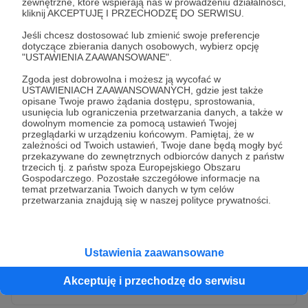
zewnętrzne, które wspierają nas w prowadzeniu działalności,
kliknij AKCEPTUJĘ I PRZECHODZĘ DO SERWISU.
Jeśli chcesz dostosować lub zmienić swoje preferencje
dotyczące zbierania danych osobowych, wybierz opcję
"USTAWIENIA ZAAWANSOWANE".
Zgoda jest dobrowolna i możesz ją wycofać w
USTAWIENIACH ZAAWANSOWANYCH, gdzie jest także
opisane Twoje prawo żądania dostępu, sprostowania,
usunięcia lub ograniczenia przetwarzania danych, a także w
dowolnym momencie za pomocą ustawień Twojej
przeglądarki w urządzeniu końcowym. Pamiętaj, że w
* Wyrażam zgodę na przetwarzanie moich danych
zależności od Twoich ustawień, Twoje dane będą mogły być
osobowych przez Patronite
przekazywane do zewnętrznych odbiorców danych z państw
trzecich tj. z państw spoza Europejskiego Obszaru
Administratorem Twoich danych osobowych jest Crowd8 sp. z o.o.
rozwiń zgodę
Gospodarczego. Pozostałe szczegółowe informacje na
z siedziba w Warszawie, ul. Żwirki i Wigury 16, 02-092 Warszawa.
temat przetwarzania Twoich danych w tym celów
Twoje dane osobowe będą przetwarzane w szczególności w celu
przetwarzania znajdują się w naszej polityce prywatności.
wykonania umowy zawartej z Tobą, w tym do umożliwienia
świadczenia usługi drogą elektroniczną oraz pełnego korzystania
z platformy Patronite.pl, w tym możliwości dokonywania oraz
otrzymywania wsparcia na naszej platformie oraz dokonywania
płatności.
Ustawienia zaawansowane
Gwarantujemy spełnienie wszystkich Twoich praw wynikających
Wyślij zgłoszenie
z ogólnego rozporządzenia o ochronie danych, tj. prawo dostępu,
Akceptuję i przechodzę do serwisu
sprostowania oraz usunięcia Twoich danych, ograniczenia ich
przetwarzania, prawo do ich przenoszenia, niepodlegania