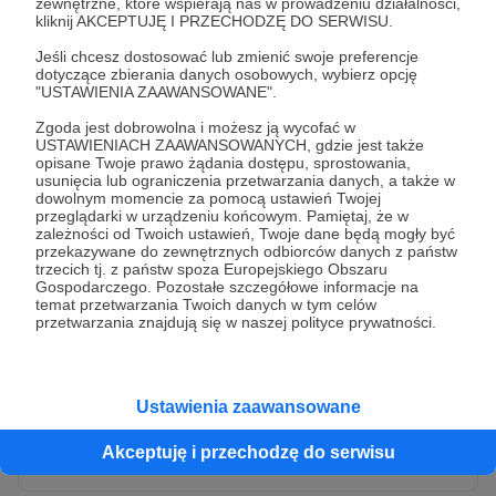
zewnętrzne, które wspierają nas w prowadzeniu działalności,
kliknij AKCEPTUJĘ I PRZECHODZĘ DO SERWISU.
Jeśli chcesz dostosować lub zmienić swoje preferencje
dotyczące zbierania danych osobowych, wybierz opcję
"USTAWIENIA ZAAWANSOWANE".
Zgoda jest dobrowolna i możesz ją wycofać w
USTAWIENIACH ZAAWANSOWANYCH, gdzie jest także
opisane Twoje prawo żądania dostępu, sprostowania,
usunięcia lub ograniczenia przetwarzania danych, a także w
dowolnym momencie za pomocą ustawień Twojej
przeglądarki w urządzeniu końcowym. Pamiętaj, że w
* Wyrażam zgodę na przetwarzanie moich danych
zależności od Twoich ustawień, Twoje dane będą mogły być
osobowych przez Patronite
przekazywane do zewnętrznych odbiorców danych z państw
trzecich tj. z państw spoza Europejskiego Obszaru
Administratorem Twoich danych osobowych jest Crowd8 sp. z o.o.
rozwiń zgodę
Gospodarczego. Pozostałe szczegółowe informacje na
z siedziba w Warszawie, ul. Żwirki i Wigury 16, 02-092 Warszawa.
temat przetwarzania Twoich danych w tym celów
Twoje dane osobowe będą przetwarzane w szczególności w celu
przetwarzania znajdują się w naszej polityce prywatności.
wykonania umowy zawartej z Tobą, w tym do umożliwienia
świadczenia usługi drogą elektroniczną oraz pełnego korzystania
z platformy Patronite.pl, w tym możliwości dokonywania oraz
otrzymywania wsparcia na naszej platformie oraz dokonywania
płatności.
Ustawienia zaawansowane
Gwarantujemy spełnienie wszystkich Twoich praw wynikających
Wyślij zgłoszenie
z ogólnego rozporządzenia o ochronie danych, tj. prawo dostępu,
Akceptuję i przechodzę do serwisu
sprostowania oraz usunięcia Twoich danych, ograniczenia ich
przetwarzania, prawo do ich przenoszenia, niepodlegania