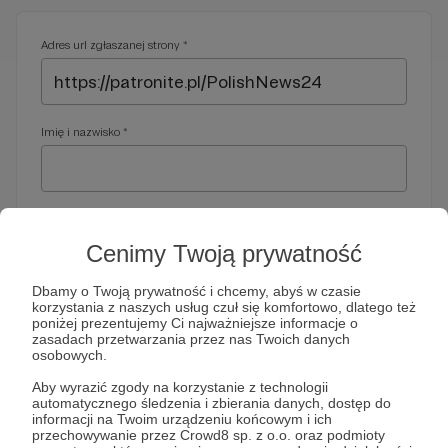
Adres url zgłaszanej strony *
Imię i nazwisko *
Adres e-mail *
Cenimy Twoją prywatność
Dbamy o Twoją prywatność i chcemy, abyś w czasie
korzystania z naszych usług czuł się komfortowo, dlatego też
Telefon *
poniżej prezentujemy Ci najważniejsze informacje o
zasadach przetwarzania przez nas Twoich danych
osobowych.
Wymagany nr telefonu, gdyby organy ścigania miały do Ciebie
Aby wyrazić zgody na korzystanie z technologii
dodatkowe pytania
automatycznego śledzenia i zbierania danych, dostęp do
informacji na Twoim urządzeniu końcowym i ich
Treść wiadomości *
przechowywanie przez Crowd8 sp. z o.o. oraz podmioty