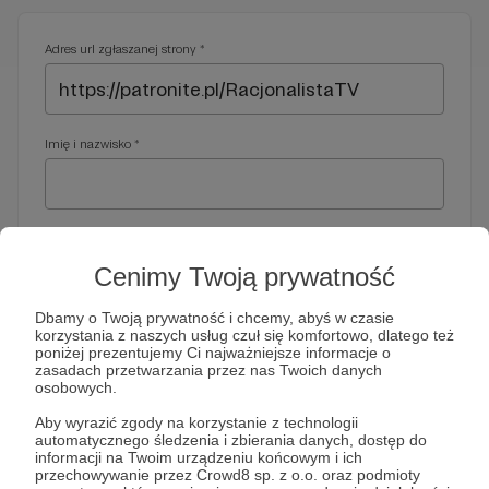
Adres url zgłaszanej strony *
Imię i nazwisko *
Adres e-mail *
Cenimy Twoją prywatność
Dbamy o Twoją prywatność i chcemy, abyś w czasie
korzystania z naszych usług czuł się komfortowo, dlatego też
Telefon *
poniżej prezentujemy Ci najważniejsze informacje o
zasadach przetwarzania przez nas Twoich danych
osobowych.
Wymagany nr telefonu, gdyby organy ścigania miały do Ciebie
Aby wyrazić zgody na korzystanie z technologii
dodatkowe pytania
automatycznego śledzenia i zbierania danych, dostęp do
informacji na Twoim urządzeniu końcowym i ich
Treść wiadomości *
przechowywanie przez Crowd8 sp. z o.o. oraz podmioty