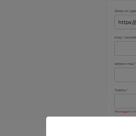
Adres url zgła
Imię i nazwis
Adres e-mail 
Telefon *
Wymagany nr t
Treść wiadom