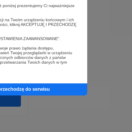
ż poniżej prezentujemy Ci najważniejsze
acji na Twoim urządzeniu końcowym i ich
alności, kliknij AKCEPTUJĘ I PRZECHODZĘ
cję "USTAWIENIA ZAAWANSOWANE".
oje prawo żądania dostępu,
e
wień Twojej przeglądarki w urządzeniu
wirki i
trznych odbiorców danych z państw
u wykonania
 przetwarzania Twoich danych w tym
 pełnego
cia na naszej
 ochronie
przechodzę do serwisu
twarzania,
m
ych.
Zgodna na
ronite.pl.