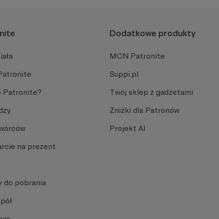
nite
Dodatkowe produkty
iała
MCN Patronite
Patronite
Suppi.pl
 Patronite?
Twój sklep z gadżetami
dzy
Zniżki dla Patronów
Twórców
Projekt AI
rcie na prezent
y do pobrania
spół
nas