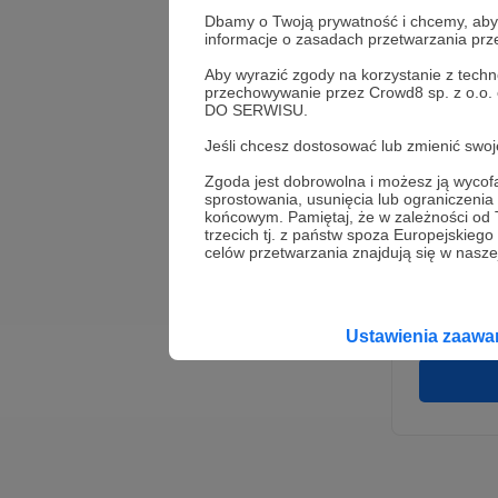
Dbamy o Twoją prywatność i chcemy, abyś 
informacje o zasadach przetwarzania pr
Aby wyrazić zgody na korzystanie z techn
przechowywanie przez Crowd8 sp. z o.o.
DO SERWISU.
Jeśli chcesz dostosować lub zmienić sw
Zgoda jest dobrowolna i możesz ją wyc
* Wyra
sprostowania, usunięcia lub ograniczeni
Adminis
końcowym. Pamiętaj, że w zależności od
rozwi
Wigury
trzecich tj. z państw spoza Europejskie
umowy 
celów przetwarzania znajdują się w naszej
korzys
platfo
Gwaran
Ustawienia zaaw
danych,
prawo 
profil
Rejest
założen