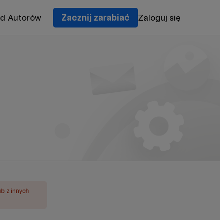
od Autorów
Zacznij zarabiać
Zaloguj się
ub z innych