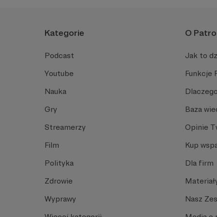
Kategorie
O Patro
Podcast
Jak to dz
Youtube
Funkcje 
Nauka
Dlaczego
Gry
Baza wie
Streamerzy
Opinie 
Film
Kup wspa
Polityka
Dla firm
Zdrowie
Materiał
Wyprawy
Nasz Ze
Więcej kategorii
Media o 