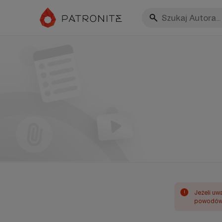
!
Jeżeli uw
powodów 