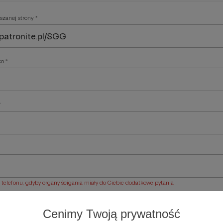
szanej strony *
ko *
*
elefonu, gdyby organy ścigania miały do Ciebie dodatkowe pytania
ości *
Cenimy Twoją prywatność