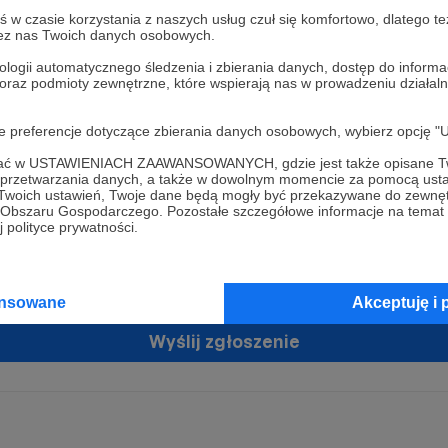
w czasie korzystania z naszych usług czuł się komfortowo, dlatego te
zez nas Twoich danych osobowych.
ologii automatycznego śledzenia i zbierania danych, dostęp do inform
 oraz podmioty zewnętrzne, które wspierają nas w prowadzeniu dział
oje preferencje dotyczące zbierania danych osobowych, wybierz op
ofać w USTAWIENIACH ZAAWANSOWANYCH, gdzie jest także opisane Tw
żam zgodę na przetwarzanie moich danych osobowych przez Patronit
a przetwarzania danych, a także w dowolnym momencie za pomocą usta
tratorem Twoich danych osobowych jest Crowd8 sp. z o.o. z siedziba w Warszawie, ul. Ż
 Twoich ustawień, Twoje dane będą mogły być przekazywane do zewnę
ń zgodę
 16, 02-092 Warszawa. Twoje dane osobowe będą przetwarzane w szczególności w cel
go Obszaru Gospodarczego. Pozostałe szczegółowe informacje na temat
zawartej z Tobą, w tym do umożliwienia świadczenia usługi drogą elektroniczną oraz
 polityce prywatności.
tania z platformy Patronite.pl, w tym możliwości dokonywania oraz otrzymywania wspar
rmie oraz dokonywania płatności.
tujemy spełnienie wszystkich Twoich praw wynikających z ogólnego rozporządzenia o
ansowane
Akceptuję i 
 tj. prawo dostępu, sprostowania oraz usunięcia Twoich danych, ograniczenia ich prze
do ich przenoszenia, niepodlegania zautomatyzowanemu podejmowaniu decyzji, w ty
owaniu, a także prawo wyrażenia sprzeciwu wobec przetwarzania Twoich danych osobow
Wyślij zgłoszenie
racja dla osób niepełnoletnich możliwa jest po przekazaniu podpisanego formularza "
ie konta przez osobę niepełnoletnią", formularz dostępny jest na stronie regulaminu Pat