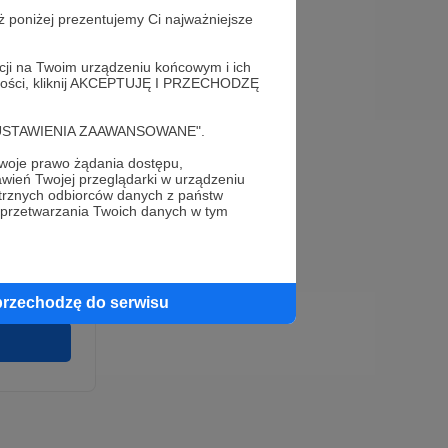
ż poniżej prezentujemy Ci najważniejsze
acji na Twoim urządzeniu końcowym i ich
alności, kliknij AKCEPTUJĘ I PRZECHODZĘ
cję "USTAWIENIA ZAAWANSOWANE".
oje prawo żądania dostępu,
e
wień Twojej przeglądarki w urządzeniu
wirki i
trznych odbiorców danych z państw
u wykonania
 przetwarzania Twoich danych w tym
 pełnego
cia na naszej
 ochronie
przechodzę do serwisu
twarzania,
m
ych.
Zgodna na
ronite.pl.