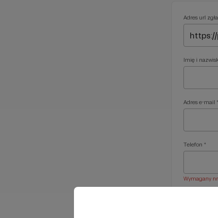
Adres url zgła
Imię i nazwis
Adres e-mail 
Telefon *
Wymagany nr t
Treść wiadom