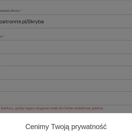
szanej strony *
ko *
*
elefonu, gdyby organy ścigania miały do Ciebie dodatkowe pytania
ości *
Cenimy Twoją prywatność