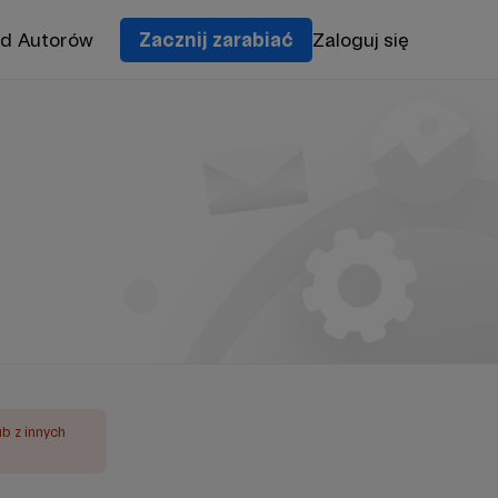
od Autorów
Zacznij zarabiać
Zaloguj się
ub z innych