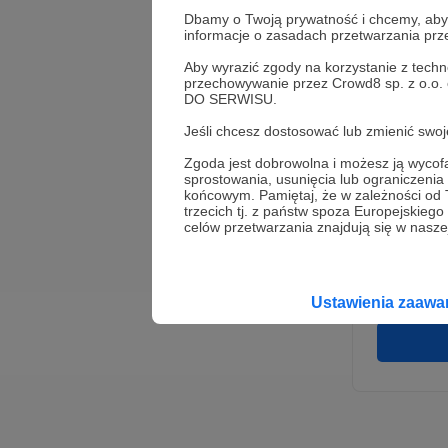
Dbamy o Twoją prywatność i chcemy, abyś 
informacje o zasadach przetwarzania pr
Aby wyrazić zgody na korzystanie z techn
przechowywanie przez Crowd8 sp. z o.o.
DO SERWISU.
Jeśli chcesz dostosować lub zmienić sw
Zgoda jest dobrowolna i możesz ją wyc
* Wyra
sprostowania, usunięcia lub ograniczeni
Adminis
końcowym. Pamiętaj, że w zależności od
rozwi
Wigury
trzecich tj. z państw spoza Europejskie
umowy 
celów przetwarzania znajdują się w naszej
korzys
platfo
Gwaran
Ustawienia zaaw
danych,
prawo 
profil
Rejest
założen