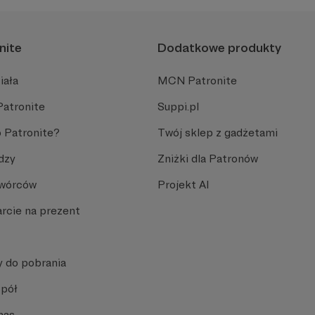
nite
Dodatkowe produkty
iała
MCN Patronite
Patronite
Suppi.pl
 Patronite?
Twój sklep z gadżetami
dzy
Zniżki dla Patronów
Twórców
Projekt AI
rcie na prezent
y do pobrania
spół
nas