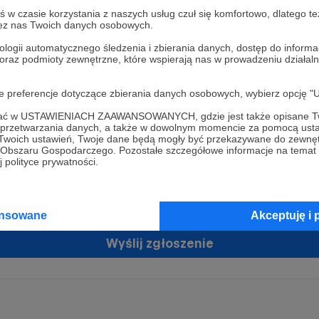
w czasie korzystania z naszych usług czuł się komfortowo, dlatego te
zez nas Twoich danych osobowych.
ologii automatycznego śledzenia i zbierania danych, dostęp do inform
 oraz podmioty zewnętrzne, które wspierają nas w prowadzeniu dział
oje preferencje dotyczące zbierania danych osobowych, wybierz op
ofać w USTAWIENIACH ZAAWANSOWANYCH, gdzie jest także opisane Tw
żam zgodę na przetwarzanie moich danych osobowych przez Patronit
a przetwarzania danych, a także w dowolnym momencie za pomocą usta
tratorem Twoich danych osobowych jest Crowd8 sp. z o.o. z siedziba w Warszawie, ul. Ż
 Twoich ustawień, Twoje dane będą mogły być przekazywane do zewnę
ń zgodę
 16, 02-092 Warszawa. Twoje dane osobowe będą przetwarzane w szczególności w cel
go Obszaru Gospodarczego. Pozostałe szczegółowe informacje na temat
zawartej z Tobą, w tym do umożliwienia świadczenia usługi drogą elektroniczną oraz
 polityce prywatności.
tania z platformy Patronite.pl, w tym możliwości dokonywania oraz otrzymywania wspar
rmie oraz dokonywania płatności.
tujemy spełnienie wszystkich Twoich praw wynikających z ogólnego rozporządzenia o
ansowane
Akceptuję i 
 tj. prawo dostępu, sprostowania oraz usunięcia Twoich danych, ograniczenia ich prze
do ich przenoszenia, niepodlegania zautomatyzowanemu podejmowaniu decyzji, w ty
owaniu, a także prawo wyrażenia sprzeciwu wobec przetwarzania Twoich danych osobow
Wyślij zgłoszenie
racja dla osób niepełnoletnich możliwa jest po przekazaniu podpisanego formularza "
ie konta przez osobę niepełnoletnią", formularz dostępny jest na stronie regulaminu Pat