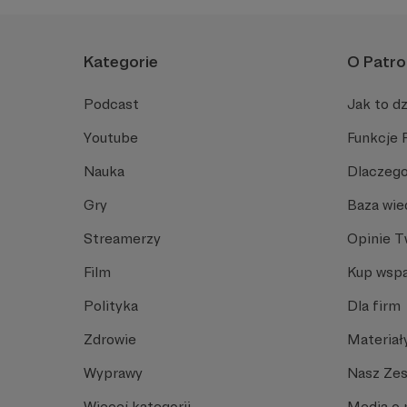
Kategorie
O Patro
Podcast
Jak to dz
Youtube
Funkcje 
Nauka
Dlaczego
Gry
Baza wie
Streamerzy
Opinie 
Film
Kup wspa
Polityka
Dla firm
Zdrowie
Materiał
Wyprawy
Nasz Ze
Więcej kategorii
Media o 