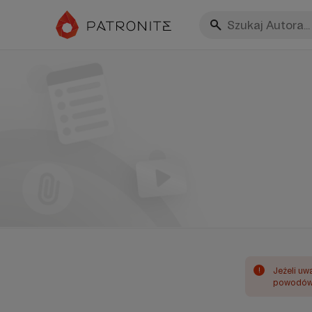
!
Jeżeli uw
powodów 