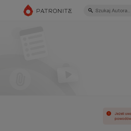
!
Jeżeli uw
powodów 