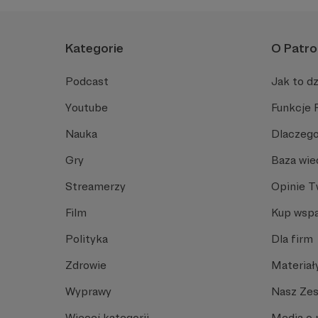
Kategorie
O Patro
Podcast
Jak to dz
Youtube
Funkcje 
Nauka
Dlaczego
Gry
Baza wie
Streamerzy
Opinie 
Film
Kup wspa
Polityka
Dla firm
Zdrowie
Materiał
Wyprawy
Nasz Ze
Więcej kategorii
Media o 