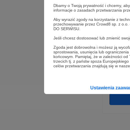
Dbamy o Twoją prywatność i chcemy, abyś 
informacje o zasadach przetwarzania pr
Aby wyrazić zgody na korzystanie z techn
przechowywanie przez Crowd8 sp. z o.o.
DO SERWISU.
Jeśli chcesz dostosować lub zmienić sw
Zgoda jest dobrowolna i możesz ją wyc
* Wyra
sprostowania, usunięcia lub ograniczeni
Adminis
końcowym. Pamiętaj, że w zależności od
rozwi
Wigury
trzecich tj. z państw spoza Europejskie
umowy 
celów przetwarzania znajdują się w naszej
korzys
platfo
Gwaran
Ustawienia zaaw
danych,
prawo 
profil
Rejest
założen