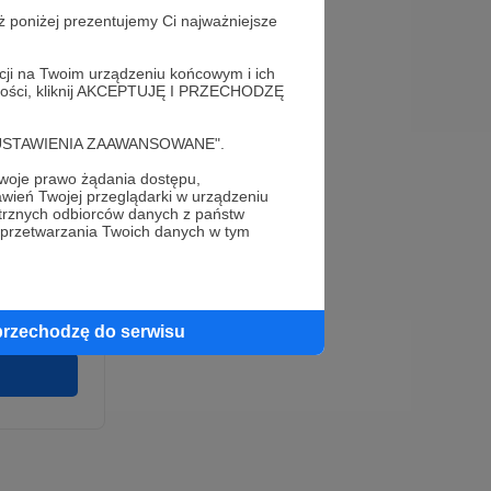
ż poniżej prezentujemy Ci najważniejsze
acji na Twoim urządzeniu końcowym i ich
alności, kliknij AKCEPTUJĘ I PRZECHODZĘ
cję "USTAWIENIA ZAAWANSOWANE".
oje prawo żądania dostępu,
e
wień Twojej przeglądarki w urządzeniu
wirki i
trznych odbiorców danych z państw
u wykonania
 przetwarzania Twoich danych w tym
 pełnego
cia na naszej
 ochronie
przechodzę do serwisu
twarzania,
m
ych.
Zgodna na
ronite.pl.