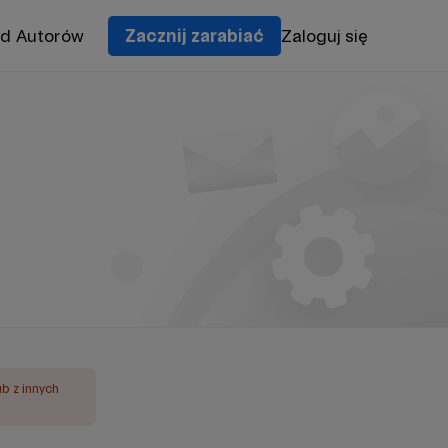
od Autorów
Zacznij zarabiać
Zaloguj się
ub z innych