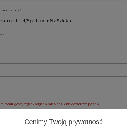
szanej strony *
ko *
*
elefonu, gdyby organy ścigania miały do Ciebie dodatkowe pytania
ości *
Cenimy Twoją prywatność