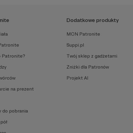
nite
Dodatkowe produkty
iała
MCN Patronite
Patronite
Suppi.pl
 Patronite?
Twój sklep z gadżetami
dzy
Zniżki dla Patronów
Twórców
Projekt AI
rcie na prezent
y do pobrania
spół
nas