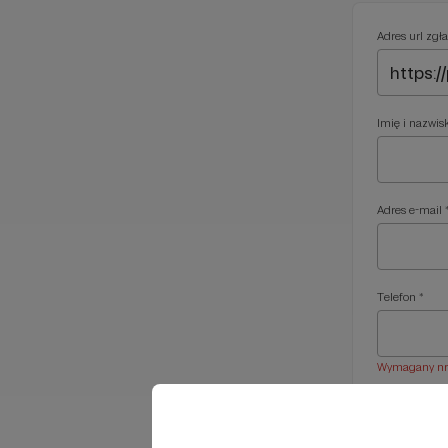
Adres url zgła
Imię i nazwis
Adres e-mail 
Telefon *
Wymagany nr t
Treść wiadom