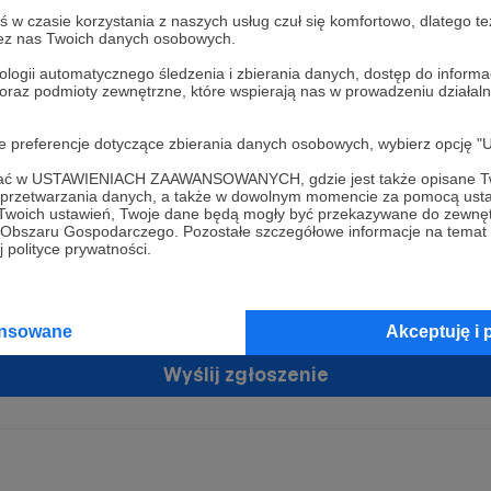
w czasie korzystania z naszych usług czuł się komfortowo, dlatego te
zez nas Twoich danych osobowych.
ologii automatycznego śledzenia i zbierania danych, dostęp do inform
 oraz podmioty zewnętrzne, które wspierają nas w prowadzeniu dział
oje preferencje dotyczące zbierania danych osobowych, wybierz op
ofać w USTAWIENIACH ZAAWANSOWANYCH, gdzie jest także opisane Tw
żam zgodę na przetwarzanie moich danych osobowych przez Patronit
a przetwarzania danych, a także w dowolnym momencie za pomocą usta
tratorem Twoich danych osobowych jest Crowd8 sp. z o.o. z siedziba w Warszawie, ul. Ż
 Twoich ustawień, Twoje dane będą mogły być przekazywane do zewnę
ń zgodę
 16, 02-092 Warszawa. Twoje dane osobowe będą przetwarzane w szczególności w cel
go Obszaru Gospodarczego. Pozostałe szczegółowe informacje na temat
zawartej z Tobą, w tym do umożliwienia świadczenia usługi drogą elektroniczną oraz
 polityce prywatności.
tania z platformy Patronite.pl, w tym możliwości dokonywania oraz otrzymywania wspar
rmie oraz dokonywania płatności.
tujemy spełnienie wszystkich Twoich praw wynikających z ogólnego rozporządzenia o
ansowane
Akceptuję i 
 tj. prawo dostępu, sprostowania oraz usunięcia Twoich danych, ograniczenia ich prze
do ich przenoszenia, niepodlegania zautomatyzowanemu podejmowaniu decyzji, w ty
owaniu, a także prawo wyrażenia sprzeciwu wobec przetwarzania Twoich danych osobow
Wyślij zgłoszenie
racja dla osób niepełnoletnich możliwa jest po przekazaniu podpisanego formularza "
ie konta przez osobę niepełnoletnią", formularz dostępny jest na stronie regulaminu Pat