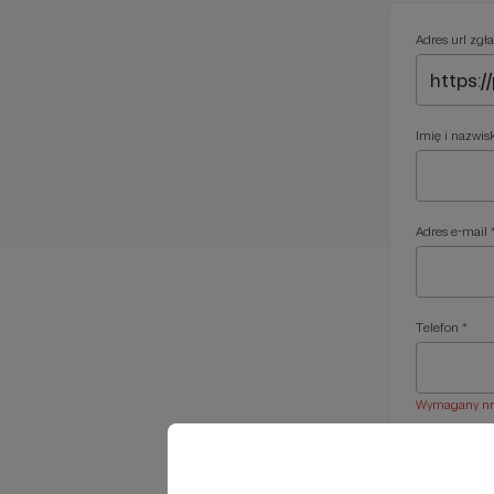
Adres url zgła
Imię i nazwis
Adres e-mail 
Telefon *
Wymagany nr t
Treść wiadom