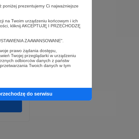
ż poniżej prezentujemy Ci najważniejsze
acji na Twoim urządzeniu końcowym i ich
alności, kliknij AKCEPTUJĘ I PRZECHODZĘ
cję "USTAWIENIA ZAAWANSOWANE".
oje prawo żądania dostępu,
e
wień Twojej przeglądarki w urządzeniu
wirki i
trznych odbiorców danych z państw
u wykonania
 przetwarzania Twoich danych w tym
 pełnego
cia na naszej
 ochronie
przechodzę do serwisu
twarzania,
m
ych.
Zgodna na
ronite.pl.