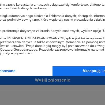
w czasie korzystania z naszych usług czuł się komfortowo, dlatego te
zez nas Twoich danych osobowych.
ologii automatycznego śledzenia i zbierania danych, dostęp do inform
 oraz podmioty zewnętrzne, które wspierają nas w prowadzeniu dział
oje preferencje dotyczące zbierania danych osobowych, wybierz op
ofać w USTAWIENIACH ZAAWANSOWANYCH, gdzie jest także opisane Tw
żam zgodę na przetwarzanie moich danych osobowych przez Patronit
a przetwarzania danych, a także w dowolnym momencie za pomocą usta
tratorem Twoich danych osobowych jest Crowd8 sp. z o.o. z siedziba w Warszawie, ul. Ż
 Twoich ustawień, Twoje dane będą mogły być przekazywane do zewnę
ń zgodę
 16, 02-092 Warszawa. Twoje dane osobowe będą przetwarzane w szczególności w cel
go Obszaru Gospodarczego. Pozostałe szczegółowe informacje na temat
zawartej z Tobą, w tym do umożliwienia świadczenia usługi drogą elektroniczną oraz
 polityce prywatności.
tania z platformy Patronite.pl, w tym możliwości dokonywania oraz otrzymywania wspar
rmie oraz dokonywania płatności.
tujemy spełnienie wszystkich Twoich praw wynikających z ogólnego rozporządzenia o
ansowane
Akceptuję i 
 tj. prawo dostępu, sprostowania oraz usunięcia Twoich danych, ograniczenia ich prze
do ich przenoszenia, niepodlegania zautomatyzowanemu podejmowaniu decyzji, w ty
owaniu, a także prawo wyrażenia sprzeciwu wobec przetwarzania Twoich danych osobow
Wyślij zgłoszenie
racja dla osób niepełnoletnich możliwa jest po przekazaniu podpisanego formularza "
ie konta przez osobę niepełnoletnią", formularz dostępny jest na stronie regulaminu Pat