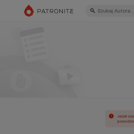
!
Jeżeli uw
powodów 