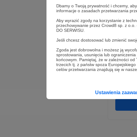
Dbamy o Twoją prywatność i chcemy, abyś 
informacje o zasadach przetwarzania pr
Aby wyrazić zgody na korzystanie z techn
przechowywanie przez Crowd8 sp. z o.o.
DO SERWISU.
Jeśli chcesz dostosować lub zmienić sw
Zgoda jest dobrowolna i możesz ją wyc
* Wyra
sprostowania, usunięcia lub ograniczeni
Adminis
końcowym. Pamiętaj, że w zależności od
rozwi
Wigury
trzecich tj. z państw spoza Europejskie
umowy 
celów przetwarzania znajdują się w naszej
korzys
platfo
Gwaran
Ustawienia zaaw
danych,
prawo 
profil
Rejest
założen