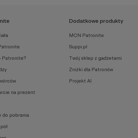
nite
Dodatkowe produkty
iała
MCN Patronite
Patronite
Suppi.pl
 Patronite?
Twój sklep z gadżetami
dzy
Zniżki dla Patronów
Twórców
Projekt AI
rcie na prezent
y do pobrania
spół
nas