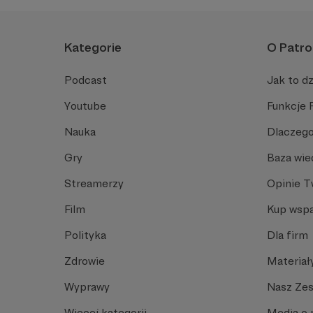
Kategorie
O Patro
Podcast
Jak to dz
Youtube
Funkcje 
Nauka
Dlaczego
Gry
Baza wie
Streamerzy
Opinie 
Film
Kup wspa
Polityka
Dla firm
Zdrowie
Materiał
Wyprawy
Nasz Ze
Więcej kategorii
Media o 