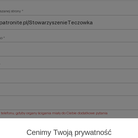
szanej strony *
ko *
*
elefonu, gdyby organy ścigania miały do Ciebie dodatkowe pytania
ości *
Cenimy Twoją prywatność