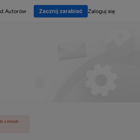
od Autorów
Zacznij zarabiać
Zaloguj się
ub z innych