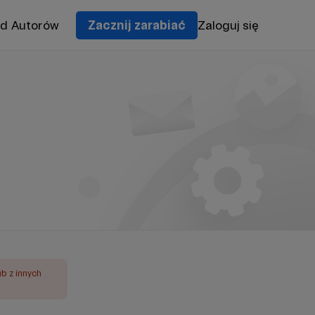
od Autorów
Zacznij zarabiać
Zaloguj się
ub z innych