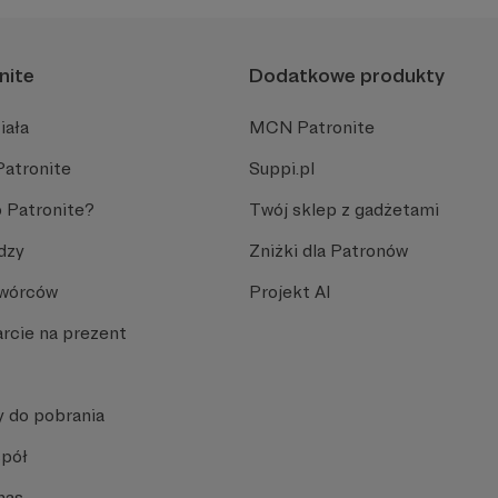
nite
Dodatkowe produkty
iała
MCN Patronite
Patronite
Suppi.pl
 Patronite?
Twój sklep z gadżetami
dzy
Zniżki dla Patronów
Twórców
Projekt AI
rcie na prezent
y do pobrania
spół
nas