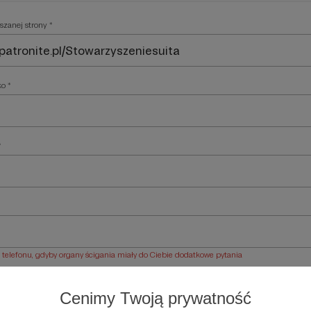
szanej strony *
ko *
*
elefonu, gdyby organy ścigania miały do Ciebie dodatkowe pytania
ości *
Cenimy Twoją prywatność