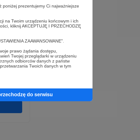
ż poniżej prezentujemy Ci najważniejsze
acji na Twoim urządzeniu końcowym i ich
alności, kliknij AKCEPTUJĘ I PRZECHODZĘ
cję "USTAWIENIA ZAAWANSOWANE".
oje prawo żądania dostępu,
e
wień Twojej przeglądarki w urządzeniu
wirki i
trznych odbiorców danych z państw
u wykonania
 przetwarzania Twoich danych w tym
 pełnego
cia na naszej
 ochronie
przechodzę do serwisu
twarzania,
m
ych.
Zgodna na
ronite.pl.