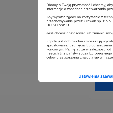
Dbamy o Twoją prywatność i chcemy, abyś 
informacje o zasadach przetwarzania pr
Aby wyrazić zgody na korzystanie z techn
przechowywanie przez Crowd8 sp. z o.o.
DO SERWISU.
Jeśli chcesz dostosować lub zmienić sw
Zgoda jest dobrowolna i możesz ją wyc
* Wyra
sprostowania, usunięcia lub ograniczeni
Adminis
końcowym. Pamiętaj, że w zależności od
rozwi
Wigury
trzecich tj. z państw spoza Europejskie
umowy 
celów przetwarzania znajdują się w naszej
korzys
platfo
Gwaran
Ustawienia zaaw
danych,
prawo 
profil
Rejest
założen