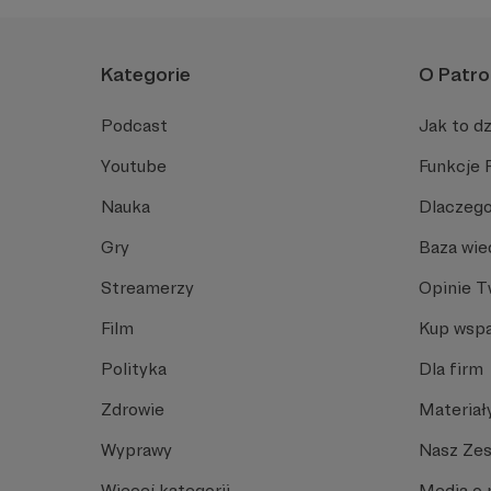
Kategorie
O Patro
Podcast
Jak to dz
Youtube
Funkcje 
Nauka
Dlaczego
Gry
Baza wie
Streamerzy
Opinie 
Film
Kup wspa
Polityka
Dla firm
Zdrowie
Materiał
Wyprawy
Nasz Ze
Więcej kategorii
Media o 