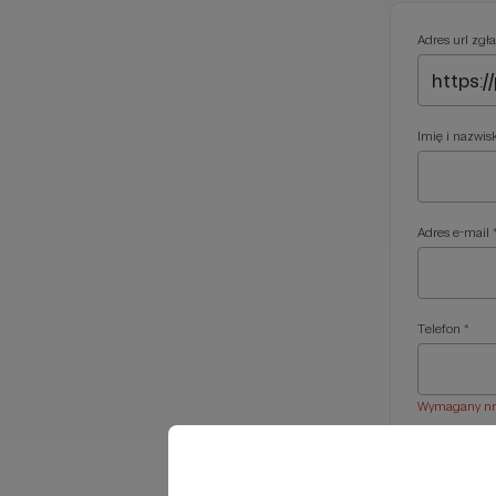
Adres url zgła
Imię i nazwis
Adres e-mail 
Telefon *
Wymagany nr t
Treść wiadom