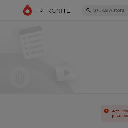
!
Jeżeli uw
powodów 