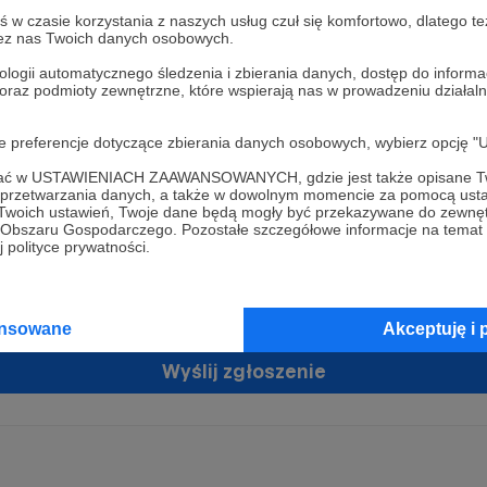
w czasie korzystania z naszych usług czuł się komfortowo, dlatego te
zez nas Twoich danych osobowych.
ologii automatycznego śledzenia i zbierania danych, dostęp do inform
 oraz podmioty zewnętrzne, które wspierają nas w prowadzeniu dział
oje preferencje dotyczące zbierania danych osobowych, wybierz op
ofać w USTAWIENIACH ZAAWANSOWANYCH, gdzie jest także opisane Tw
żam zgodę na przetwarzanie moich danych osobowych przez Patronit
a przetwarzania danych, a także w dowolnym momencie za pomocą usta
tratorem Twoich danych osobowych jest Crowd8 sp. z o.o. z siedziba w Warszawie, ul. Ż
 Twoich ustawień, Twoje dane będą mogły być przekazywane do zewnę
ń zgodę
 16, 02-092 Warszawa. Twoje dane osobowe będą przetwarzane w szczególności w cel
go Obszaru Gospodarczego. Pozostałe szczegółowe informacje na temat
zawartej z Tobą, w tym do umożliwienia świadczenia usługi drogą elektroniczną oraz
 polityce prywatności.
tania z platformy Patronite.pl, w tym możliwości dokonywania oraz otrzymywania wspar
rmie oraz dokonywania płatności.
tujemy spełnienie wszystkich Twoich praw wynikających z ogólnego rozporządzenia o
ansowane
Akceptuję i 
 tj. prawo dostępu, sprostowania oraz usunięcia Twoich danych, ograniczenia ich prze
do ich przenoszenia, niepodlegania zautomatyzowanemu podejmowaniu decyzji, w ty
owaniu, a także prawo wyrażenia sprzeciwu wobec przetwarzania Twoich danych osobow
Wyślij zgłoszenie
racja dla osób niepełnoletnich możliwa jest po przekazaniu podpisanego formularza "
ie konta przez osobę niepełnoletnią", formularz dostępny jest na stronie regulaminu Pat