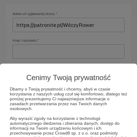
Adres url zgłaszanej strony *
Imię i nazwisko *
Adres e-mail *
Cenimy Twoją prywatność
Dbamy o Twoją prywatność i chcemy, abyś w czasie
korzystania z naszych usług czuł się komfortowo, dlatego też
Telefon *
poniżej prezentujemy Ci najważniejsze informacje o
zasadach przetwarzania przez nas Twoich danych
osobowych.
Wymagany nr telefonu, gdyby organy ścigania miały do Ciebie
Aby wyrazić zgody na korzystanie z technologii
dodatkowe pytania
automatycznego śledzenia i zbierania danych, dostęp do
informacji na Twoim urządzeniu końcowym i ich
Treść wiadomości *
przechowywanie przez Crowd8 sp. z o.o. oraz podmioty