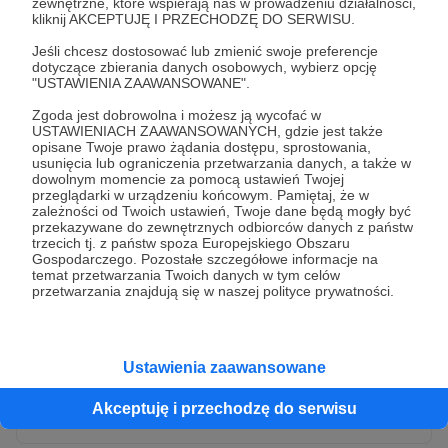
zewnętrzne, które wspierają nas w prowadzeniu działalności,
kliknij AKCEPTUJĘ I PRZECHODZĘ DO SERWISU.
Jeśli chcesz dostosować lub zmienić swoje preferencje
dotyczące zbierania danych osobowych, wybierz opcję
"USTAWIENIA ZAAWANSOWANE".
Zgoda jest dobrowolna i możesz ją wycofać w
USTAWIENIACH ZAAWANSOWANYCH, gdzie jest także
opisane Twoje prawo żądania dostępu, sprostowania,
usunięcia lub ograniczenia przetwarzania danych, a także w
dowolnym momencie za pomocą ustawień Twojej
przeglądarki w urządzeniu końcowym. Pamiętaj, że w
* Wyrażam zgodę na przetwarzanie moich danych
zależności od Twoich ustawień, Twoje dane będą mogły być
osobowych przez Patronite
przekazywane do zewnętrznych odbiorców danych z państw
trzecich tj. z państw spoza Europejskiego Obszaru
Administratorem Twoich danych osobowych jest Crowd8 sp. z o.o.
rozwiń zgodę
Gospodarczego. Pozostałe szczegółowe informacje na
z siedziba w Warszawie, ul. Żwirki i Wigury 16, 02-092 Warszawa.
temat przetwarzania Twoich danych w tym celów
Twoje dane osobowe będą przetwarzane w szczególności w celu
przetwarzania znajdują się w naszej polityce prywatności.
wykonania umowy zawartej z Tobą, w tym do umożliwienia
świadczenia usługi drogą elektroniczną oraz pełnego korzystania
z platformy Patronite.pl, w tym możliwości dokonywania oraz
otrzymywania wsparcia na naszej platformie oraz dokonywania
płatności.
Ustawienia zaawansowane
Gwarantujemy spełnienie wszystkich Twoich praw wynikających
Wyślij zgłoszenie
z ogólnego rozporządzenia o ochronie danych, tj. prawo dostępu,
Akceptuję i przechodzę do serwisu
sprostowania oraz usunięcia Twoich danych, ograniczenia ich
przetwarzania, prawo do ich przenoszenia, niepodlegania