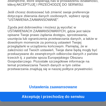
zewnętrzne, które wspierają nas w prowadzeniu działalności,
kliknij AKCEPTUJĘ I PRZECHODZĘ DO SERWISU.
Jeśli chcesz dostosować lub zmienić swoje preferencje
dotyczące zbierania danych osobowych, wybierz opcję
"USTAWIENIA ZAAWANSOWANE".
Zgoda jest dobrowolna i możesz ją wycofać w
USTAWIENIACH ZAAWANSOWANYCH, gdzie jest także
opisane Twoje prawo żądania dostępu, sprostowania,
usunięcia lub ograniczenia przetwarzania danych, a także w
dowolnym momencie za pomocą ustawień Twojej
przeglądarki w urządzeniu końcowym. Pamiętaj, że w
* Wyrażam zgodę na przetwarzanie moich danych
zależności od Twoich ustawień, Twoje dane będą mogły być
osobowych przez Patronite
przekazywane do zewnętrznych odbiorców danych z państw
trzecich tj. z państw spoza Europejskiego Obszaru
Administratorem Twoich danych osobowych jest Crowd8 sp. z o.o.
rozwiń zgodę
Gospodarczego. Pozostałe szczegółowe informacje na
z siedziba w Warszawie, ul. Żwirki i Wigury 16, 02-092 Warszawa.
temat przetwarzania Twoich danych w tym celów
Twoje dane osobowe będą przetwarzane w szczególności w celu
przetwarzania znajdują się w naszej polityce prywatności.
wykonania umowy zawartej z Tobą, w tym do umożliwienia
świadczenia usługi drogą elektroniczną oraz pełnego korzystania
z platformy Patronite.pl, w tym możliwości dokonywania oraz
otrzymywania wsparcia na naszej platformie oraz dokonywania
płatności.
Ustawienia zaawansowane
Gwarantujemy spełnienie wszystkich Twoich praw wynikających
Wyślij zgłoszenie
z ogólnego rozporządzenia o ochronie danych, tj. prawo dostępu,
Akceptuję i przechodzę do serwisu
sprostowania oraz usunięcia Twoich danych, ograniczenia ich
przetwarzania, prawo do ich przenoszenia, niepodlegania