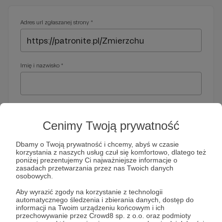
Adres url zgłaszanej strony *
Imię i nazwisko *
Adres e-mail *
Cenimy Twoją prywatność
Dbamy o Twoją prywatność i chcemy, abyś w czasie
korzystania z naszych usług czuł się komfortowo, dlatego też
Telefon *
poniżej prezentujemy Ci najważniejsze informacje o
zasadach przetwarzania przez nas Twoich danych
osobowych.
Wymagany nr telefonu, gdyby organy ścigania miały do Ciebie
Aby wyrazić zgody na korzystanie z technologii
dodatkowe pytania
automatycznego śledzenia i zbierania danych, dostęp do
informacji na Twoim urządzeniu końcowym i ich
Treść wiadomości *
przechowywanie przez Crowd8 sp. z o.o. oraz podmioty