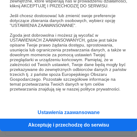
zewnętrzne, które wspierają nas w prowadzeniu działalności,
kliknij AKCEPTUJĘ I PRZECHODZĘ DO SERWISU.
Jeśli chcesz dostosować lub zmienić swoje preferencje
dotyczące zbierania danych osobowych, wybierz opcję
"USTAWIENIA ZAAWANSOWANE".
Zgoda jest dobrowolna i możesz ją wycofać w
USTAWIENIACH ZAAWANSOWANYCH, gdzie jest także
opisane Twoje prawo żądania dostępu, sprostowania,
usunięcia lub ograniczenia przetwarzania danych, a także w
dowolnym momencie za pomocą ustawień Twojej
przeglądarki w urządzeniu końcowym. Pamiętaj, że w
* Wyrażam zgodę na przetwarzanie moich danych
zależności od Twoich ustawień, Twoje dane będą mogły być
osobowych przez Patronite
przekazywane do zewnętrznych odbiorców danych z państw
trzecich tj. z państw spoza Europejskiego Obszaru
Administratorem Twoich danych osobowych jest Crowd8 sp. z o.o.
rozwiń zgodę
Gospodarczego. Pozostałe szczegółowe informacje na
z siedziba w Warszawie, ul. Żwirki i Wigury 16, 02-092 Warszawa.
temat przetwarzania Twoich danych w tym celów
Twoje dane osobowe będą przetwarzane w szczególności w celu
przetwarzania znajdują się w naszej polityce prywatności.
wykonania umowy zawartej z Tobą, w tym do umożliwienia
świadczenia usługi drogą elektroniczną oraz pełnego korzystania
z platformy Patronite.pl, w tym możliwości dokonywania oraz
otrzymywania wsparcia na naszej platformie oraz dokonywania
płatności.
Ustawienia zaawansowane
Gwarantujemy spełnienie wszystkich Twoich praw wynikających
Wyślij zgłoszenie
z ogólnego rozporządzenia o ochronie danych, tj. prawo dostępu,
Akceptuję i przechodzę do serwisu
sprostowania oraz usunięcia Twoich danych, ograniczenia ich
przetwarzania, prawo do ich przenoszenia, niepodlegania