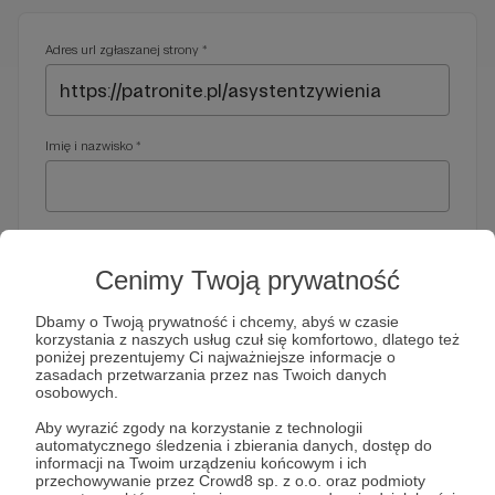
Adres url zgłaszanej strony *
Imię i nazwisko *
Adres e-mail *
Cenimy Twoją prywatność
Dbamy o Twoją prywatność i chcemy, abyś w czasie
korzystania z naszych usług czuł się komfortowo, dlatego też
Telefon *
poniżej prezentujemy Ci najważniejsze informacje o
zasadach przetwarzania przez nas Twoich danych
osobowych.
Wymagany nr telefonu, gdyby organy ścigania miały do Ciebie
Aby wyrazić zgody na korzystanie z technologii
dodatkowe pytania
automatycznego śledzenia i zbierania danych, dostęp do
informacji na Twoim urządzeniu końcowym i ich
Treść wiadomości *
przechowywanie przez Crowd8 sp. z o.o. oraz podmioty