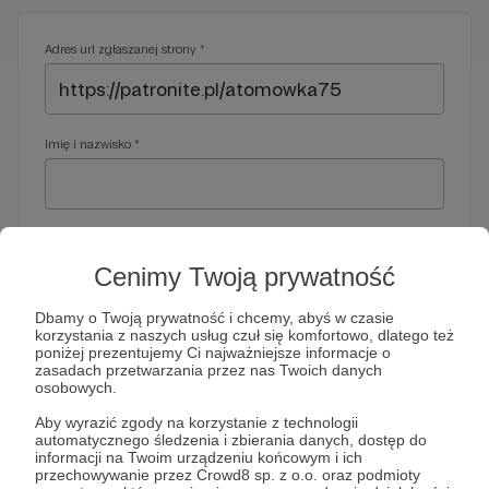
Adres url zgłaszanej strony *
Imię i nazwisko *
Adres e-mail *
Cenimy Twoją prywatność
Dbamy o Twoją prywatność i chcemy, abyś w czasie
korzystania z naszych usług czuł się komfortowo, dlatego też
Telefon *
poniżej prezentujemy Ci najważniejsze informacje o
zasadach przetwarzania przez nas Twoich danych
osobowych.
Wymagany nr telefonu, gdyby organy ścigania miały do Ciebie
Aby wyrazić zgody na korzystanie z technologii
dodatkowe pytania
automatycznego śledzenia i zbierania danych, dostęp do
informacji na Twoim urządzeniu końcowym i ich
Treść wiadomości *
przechowywanie przez Crowd8 sp. z o.o. oraz podmioty