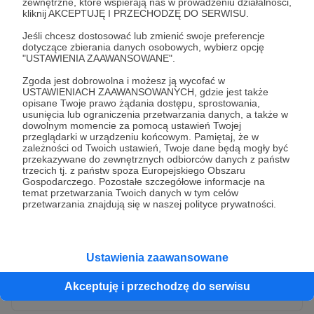
zewnętrzne, które wspierają nas w prowadzeniu działalności,
kliknij AKCEPTUJĘ I PRZECHODZĘ DO SERWISU.
Jeśli chcesz dostosować lub zmienić swoje preferencje
dotyczące zbierania danych osobowych, wybierz opcję
"USTAWIENIA ZAAWANSOWANE".
Zgoda jest dobrowolna i możesz ją wycofać w
USTAWIENIACH ZAAWANSOWANYCH, gdzie jest także
opisane Twoje prawo żądania dostępu, sprostowania,
usunięcia lub ograniczenia przetwarzania danych, a także w
dowolnym momencie za pomocą ustawień Twojej
przeglądarki w urządzeniu końcowym. Pamiętaj, że w
* Wyrażam zgodę na przetwarzanie moich danych
zależności od Twoich ustawień, Twoje dane będą mogły być
osobowych przez Patronite
przekazywane do zewnętrznych odbiorców danych z państw
trzecich tj. z państw spoza Europejskiego Obszaru
Administratorem Twoich danych osobowych jest Crowd8 sp. z o.o.
rozwiń zgodę
Gospodarczego. Pozostałe szczegółowe informacje na
z siedziba w Warszawie, ul. Żwirki i Wigury 16, 02-092 Warszawa.
temat przetwarzania Twoich danych w tym celów
Twoje dane osobowe będą przetwarzane w szczególności w celu
przetwarzania znajdują się w naszej polityce prywatności.
wykonania umowy zawartej z Tobą, w tym do umożliwienia
świadczenia usługi drogą elektroniczną oraz pełnego korzystania
z platformy Patronite.pl, w tym możliwości dokonywania oraz
otrzymywania wsparcia na naszej platformie oraz dokonywania
płatności.
Ustawienia zaawansowane
Gwarantujemy spełnienie wszystkich Twoich praw wynikających
Wyślij zgłoszenie
z ogólnego rozporządzenia o ochronie danych, tj. prawo dostępu,
Akceptuję i przechodzę do serwisu
sprostowania oraz usunięcia Twoich danych, ograniczenia ich
przetwarzania, prawo do ich przenoszenia, niepodlegania