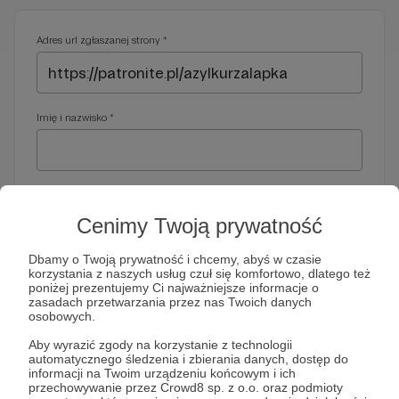
Adres url zgłaszanej strony *
Imię i nazwisko *
Adres e-mail *
Cenimy Twoją prywatność
Dbamy o Twoją prywatność i chcemy, abyś w czasie
korzystania z naszych usług czuł się komfortowo, dlatego też
Telefon *
poniżej prezentujemy Ci najważniejsze informacje o
zasadach przetwarzania przez nas Twoich danych
osobowych.
Wymagany nr telefonu, gdyby organy ścigania miały do Ciebie
Aby wyrazić zgody na korzystanie z technologii
dodatkowe pytania
automatycznego śledzenia i zbierania danych, dostęp do
informacji na Twoim urządzeniu końcowym i ich
Treść wiadomości *
przechowywanie przez Crowd8 sp. z o.o. oraz podmioty