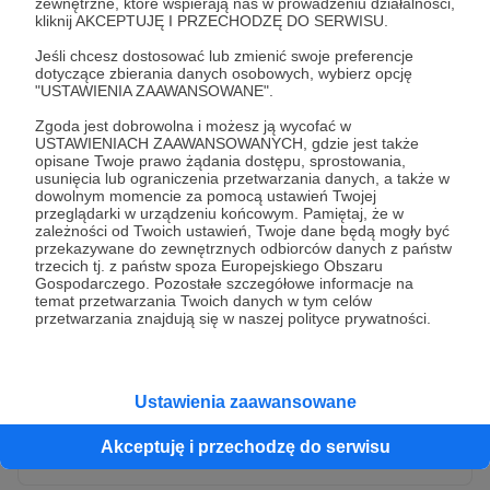
zewnętrzne, które wspierają nas w prowadzeniu działalności,
kliknij AKCEPTUJĘ I PRZECHODZĘ DO SERWISU.
Jeśli chcesz dostosować lub zmienić swoje preferencje
dotyczące zbierania danych osobowych, wybierz opcję
"USTAWIENIA ZAAWANSOWANE".
Zgoda jest dobrowolna i możesz ją wycofać w
USTAWIENIACH ZAAWANSOWANYCH, gdzie jest także
opisane Twoje prawo żądania dostępu, sprostowania,
usunięcia lub ograniczenia przetwarzania danych, a także w
dowolnym momencie za pomocą ustawień Twojej
przeglądarki w urządzeniu końcowym. Pamiętaj, że w
* Wyrażam zgodę na przetwarzanie moich danych
zależności od Twoich ustawień, Twoje dane będą mogły być
osobowych przez Patronite
przekazywane do zewnętrznych odbiorców danych z państw
trzecich tj. z państw spoza Europejskiego Obszaru
Administratorem Twoich danych osobowych jest Crowd8 sp. z o.o.
rozwiń zgodę
Gospodarczego. Pozostałe szczegółowe informacje na
z siedziba w Warszawie, ul. Żwirki i Wigury 16, 02-092 Warszawa.
temat przetwarzania Twoich danych w tym celów
Twoje dane osobowe będą przetwarzane w szczególności w celu
przetwarzania znajdują się w naszej polityce prywatności.
wykonania umowy zawartej z Tobą, w tym do umożliwienia
świadczenia usługi drogą elektroniczną oraz pełnego korzystania
z platformy Patronite.pl, w tym możliwości dokonywania oraz
otrzymywania wsparcia na naszej platformie oraz dokonywania
płatności.
Ustawienia zaawansowane
Gwarantujemy spełnienie wszystkich Twoich praw wynikających
Wyślij zgłoszenie
z ogólnego rozporządzenia o ochronie danych, tj. prawo dostępu,
Akceptuję i przechodzę do serwisu
sprostowania oraz usunięcia Twoich danych, ograniczenia ich
przetwarzania, prawo do ich przenoszenia, niepodlegania