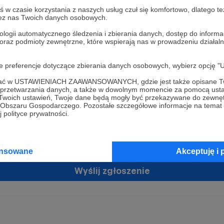
w czasie korzystania z naszych usług czuł się komfortowo, dlatego te
zez nas Twoich danych osobowych.
ologii automatycznego śledzenia i zbierania danych, dostęp do inform
 oraz podmioty zewnętrzne, które wspierają nas w prowadzeniu dział
oje preferencje dotyczące zbierania danych osobowych, wybierz op
ofać w USTAWIENIACH ZAAWANSOWANYCH, gdzie jest także opisane Tw
żam zgodę na przetwarzanie moich danych osobowych przez Patronit
a przetwarzania danych, a także w dowolnym momencie za pomocą usta
tratorem Twoich danych osobowych jest Crowd8 sp. z o.o. z siedziba w Warszawie, ul. Ż
 Twoich ustawień, Twoje dane będą mogły być przekazywane do zewnę
ń zgodę
 16, 02-092 Warszawa. Twoje dane osobowe będą przetwarzane w szczególności w cel
go Obszaru Gospodarczego. Pozostałe szczegółowe informacje na temat
zawartej z Tobą, w tym do umożliwienia świadczenia usługi drogą elektroniczną oraz
 polityce prywatności.
tania z platformy Patronite.pl, w tym możliwości dokonywania oraz otrzymywania wspar
rmie oraz dokonywania płatności.
tujemy spełnienie wszystkich Twoich praw wynikających z ogólnego rozporządzenia o
ansowane
Akceptuję i 
 tj. prawo dostępu, sprostowania oraz usunięcia Twoich danych, ograniczenia ich prze
do ich przenoszenia, niepodlegania zautomatyzowanemu podejmowaniu decyzji, w ty
owaniu, a także prawo wyrażenia sprzeciwu wobec przetwarzania Twoich danych osobow
Wyślij zgłoszenie
racja dla osób niepełnoletnich możliwa jest po przekazaniu podpisanego formularza "
ie konta przez osobę niepełnoletnią", formularz dostępny jest na stronie regulaminu Pat