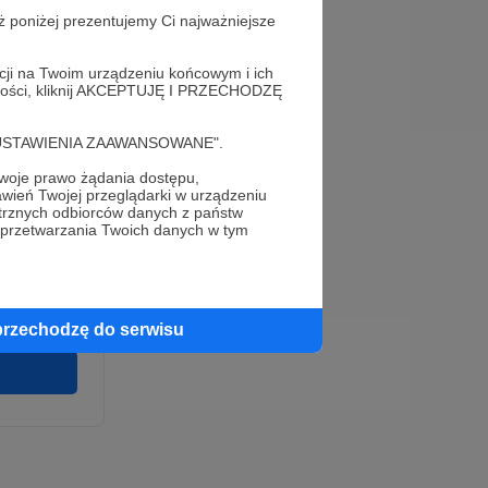
ż poniżej prezentujemy Ci najważniejsze
acji na Twoim urządzeniu końcowym i ich
alności, kliknij AKCEPTUJĘ I PRZECHODZĘ
cję "USTAWIENIA ZAAWANSOWANE".
oje prawo żądania dostępu,
e
wień Twojej przeglądarki w urządzeniu
wirki i
trznych odbiorców danych z państw
u wykonania
 przetwarzania Twoich danych w tym
 pełnego
cia na naszej
 ochronie
przechodzę do serwisu
twarzania,
m
ych.
Zgodna na
ronite.pl.