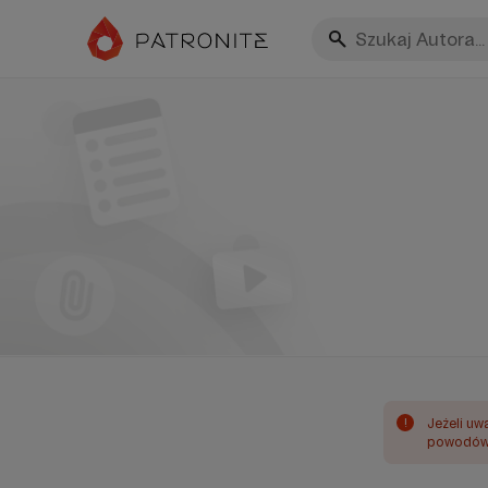
!
Jeżeli uw
powodów 