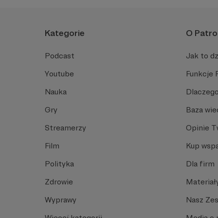
Kategorie
O Patro
Podcast
Jak to dz
Youtube
Funkcje 
Nauka
Dlaczego
Gry
Baza wie
Streamerzy
Opinie 
Film
Kup wspa
Polityka
Dla firm
Zdrowie
Materiał
Wyprawy
Nasz Ze
Więcej kategorii
Media o 