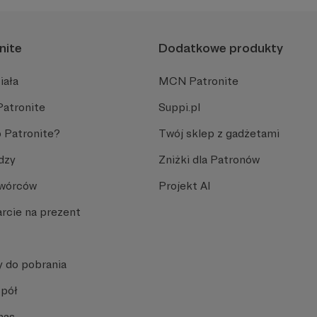
nite
Dodatkowe produkty
iała
MCN Patronite
Patronite
Suppi.pl
 Patronite?
Twój sklep z gadżetami
dzy
Zniżki dla Patronów
Twórców
Projekt AI
rcie na prezent
y do pobrania
spół
nas