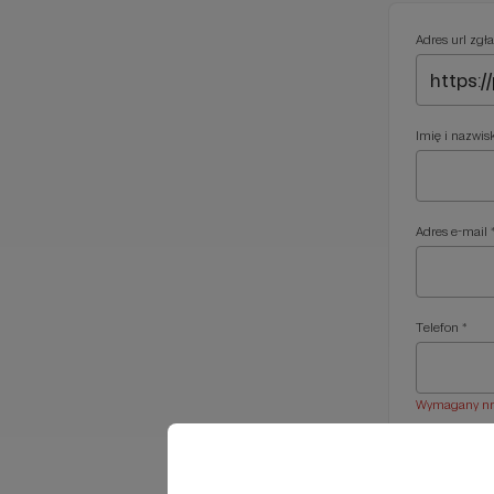
Adres url zgła
Imię i nazwis
Adres e-mail 
Telefon *
Wymagany nr t
Treść wiadom