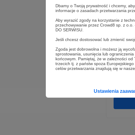
Dbamy o Twoją prywatność i chcemy, abyś 
informacje o zasadach przetwarzania pr
Aby wyrazić zgody na korzystanie z techn
przechowywanie przez Crowd8 sp. z o.o.
DO SERWISU.
Jeśli chcesz dostosować lub zmienić sw
Zgoda jest dobrowolna i możesz ją wyc
* Wyra
sprostowania, usunięcia lub ograniczeni
Adminis
końcowym. Pamiętaj, że w zależności od
rozwi
Wigury
trzecich tj. z państw spoza Europejskie
umowy 
celów przetwarzania znajdują się w naszej
korzys
platfo
Gwaran
Ustawienia zaaw
danych,
prawo 
profil
Rejest
założen