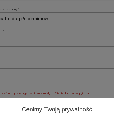
szanej strony *
ko *
*
elefonu, gdyby organy ścigania miały do Ciebie dodatkowe pytania
ości *
Cenimy Twoją prywatność