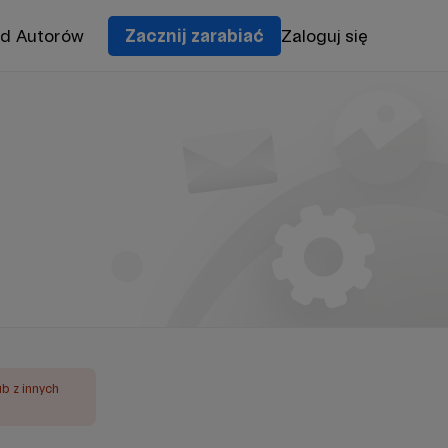
od Autorów
Zacznij zarabiać
Zaloguj się
ub z innych