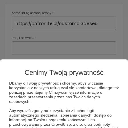
Adres url zgłaszanej strony *
Imię i nazwisko *
Adres e-mail *
Cenimy Twoją prywatność
Dbamy o Twoją prywatność i chcemy, abyś w czasie
korzystania z naszych usług czuł się komfortowo, dlatego też
Telefon *
poniżej prezentujemy Ci najważniejsze informacje o
zasadach przetwarzania przez nas Twoich danych
osobowych.
Wymagany nr telefonu, gdyby organy ścigania miały do Ciebie
Aby wyrazić zgody na korzystanie z technologii
dodatkowe pytania
automatycznego śledzenia i zbierania danych, dostęp do
informacji na Twoim urządzeniu końcowym i ich
Treść wiadomości *
przechowywanie przez Crowd8 sp. z o.o. oraz podmioty