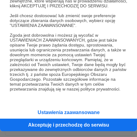
zewnętrzne, które wspierają nas w prowadzeniu działalności,
kliknij AKCEPTUJĘ I PRZECHODZĘ DO SERWISU.
Jeśli chcesz dostosować lub zmienić swoje preferencje
dotyczące zbierania danych osobowych, wybierz opcję
"USTAWIENIA ZAAWANSOWANE".
Zgoda jest dobrowolna i możesz ją wycofać w
USTAWIENIACH ZAAWANSOWANYCH, gdzie jest także
opisane Twoje prawo żądania dostępu, sprostowania,
usunięcia lub ograniczenia przetwarzania danych, a także w
dowolnym momencie za pomocą ustawień Twojej
przeglądarki w urządzeniu końcowym. Pamiętaj, że w
* Wyrażam zgodę na przetwarzanie moich danych
zależności od Twoich ustawień, Twoje dane będą mogły być
osobowych przez Patronite
przekazywane do zewnętrznych odbiorców danych z państw
trzecich tj. z państw spoza Europejskiego Obszaru
Administratorem Twoich danych osobowych jest Crowd8 sp. z o.o.
rozwiń zgodę
Gospodarczego. Pozostałe szczegółowe informacje na
z siedziba w Warszawie, ul. Żwirki i Wigury 16, 02-092 Warszawa.
temat przetwarzania Twoich danych w tym celów
Twoje dane osobowe będą przetwarzane w szczególności w celu
przetwarzania znajdują się w naszej polityce prywatności.
wykonania umowy zawartej z Tobą, w tym do umożliwienia
świadczenia usługi drogą elektroniczną oraz pełnego korzystania
z platformy Patronite.pl, w tym możliwości dokonywania oraz
otrzymywania wsparcia na naszej platformie oraz dokonywania
płatności.
Ustawienia zaawansowane
Gwarantujemy spełnienie wszystkich Twoich praw wynikających
Wyślij zgłoszenie
z ogólnego rozporządzenia o ochronie danych, tj. prawo dostępu,
Akceptuję i przechodzę do serwisu
sprostowania oraz usunięcia Twoich danych, ograniczenia ich
przetwarzania, prawo do ich przenoszenia, niepodlegania