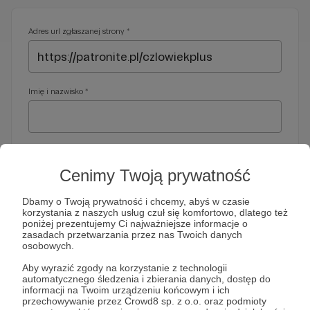
Adres url zgłaszanej strony *
Imię i nazwisko *
Adres e-mail *
Cenimy Twoją prywatność
Dbamy o Twoją prywatność i chcemy, abyś w czasie
korzystania z naszych usług czuł się komfortowo, dlatego też
Telefon *
poniżej prezentujemy Ci najważniejsze informacje o
zasadach przetwarzania przez nas Twoich danych
osobowych.
Wymagany nr telefonu, gdyby organy ścigania miały do Ciebie
Aby wyrazić zgody na korzystanie z technologii
dodatkowe pytania
automatycznego śledzenia i zbierania danych, dostęp do
informacji na Twoim urządzeniu końcowym i ich
Treść wiadomości *
przechowywanie przez Crowd8 sp. z o.o. oraz podmioty