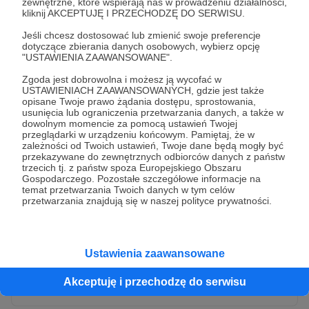
zewnętrzne, które wspierają nas w prowadzeniu działalności,
kliknij AKCEPTUJĘ I PRZECHODZĘ DO SERWISU.
Jeśli chcesz dostosować lub zmienić swoje preferencje
dotyczące zbierania danych osobowych, wybierz opcję
"USTAWIENIA ZAAWANSOWANE".
Zgoda jest dobrowolna i możesz ją wycofać w
USTAWIENIACH ZAAWANSOWANYCH, gdzie jest także
opisane Twoje prawo żądania dostępu, sprostowania,
usunięcia lub ograniczenia przetwarzania danych, a także w
dowolnym momencie za pomocą ustawień Twojej
przeglądarki w urządzeniu końcowym. Pamiętaj, że w
* Wyrażam zgodę na przetwarzanie moich danych
zależności od Twoich ustawień, Twoje dane będą mogły być
osobowych przez Patronite
przekazywane do zewnętrznych odbiorców danych z państw
trzecich tj. z państw spoza Europejskiego Obszaru
Administratorem Twoich danych osobowych jest Crowd8 sp. z o.o.
rozwiń zgodę
Gospodarczego. Pozostałe szczegółowe informacje na
z siedziba w Warszawie, ul. Żwirki i Wigury 16, 02-092 Warszawa.
temat przetwarzania Twoich danych w tym celów
Twoje dane osobowe będą przetwarzane w szczególności w celu
przetwarzania znajdują się w naszej polityce prywatności.
wykonania umowy zawartej z Tobą, w tym do umożliwienia
świadczenia usługi drogą elektroniczną oraz pełnego korzystania
z platformy Patronite.pl, w tym możliwości dokonywania oraz
otrzymywania wsparcia na naszej platformie oraz dokonywania
płatności.
Ustawienia zaawansowane
Gwarantujemy spełnienie wszystkich Twoich praw wynikających
Wyślij zgłoszenie
z ogólnego rozporządzenia o ochronie danych, tj. prawo dostępu,
Akceptuję i przechodzę do serwisu
sprostowania oraz usunięcia Twoich danych, ograniczenia ich
przetwarzania, prawo do ich przenoszenia, niepodlegania