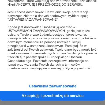
zewnętrzne, które wspierają nas w prowadzeniu działalności,
kliknij AKCEPTUJĘ I PRZECHODZĘ DO SERWISU.
Jeśli chcesz dostosować lub zmienić swoje preferencje
dotyczące zbierania danych osobowych, wybierz opcję
"USTAWIENIA ZAAWANSOWANE".
Zgoda jest dobrowolna i możesz ją wycofać w
USTAWIENIACH ZAAWANSOWANYCH, gdzie jest także
opisane Twoje prawo żądania dostępu, sprostowania,
usunięcia lub ograniczenia przetwarzania danych, a także w
dowolnym momencie za pomocą ustawień Twojej
przeglądarki w urządzeniu końcowym. Pamiętaj, że w
* Wyrażam zgodę na przetwarzanie moich danych
zależności od Twoich ustawień, Twoje dane będą mogły być
osobowych przez Patronite
przekazywane do zewnętrznych odbiorców danych z państw
trzecich tj. z państw spoza Europejskiego Obszaru
Administratorem Twoich danych osobowych jest Crowd8 sp. z o.o.
rozwiń zgodę
Gospodarczego. Pozostałe szczegółowe informacje na
z siedziba w Warszawie, ul. Żwirki i Wigury 16, 02-092 Warszawa.
temat przetwarzania Twoich danych w tym celów
Twoje dane osobowe będą przetwarzane w szczególności w celu
przetwarzania znajdują się w naszej polityce prywatności.
wykonania umowy zawartej z Tobą, w tym do umożliwienia
świadczenia usługi drogą elektroniczną oraz pełnego korzystania
z platformy Patronite.pl, w tym możliwości dokonywania oraz
otrzymywania wsparcia na naszej platformie oraz dokonywania
płatności.
Ustawienia zaawansowane
Gwarantujemy spełnienie wszystkich Twoich praw wynikających
Wyślij zgłoszenie
z ogólnego rozporządzenia o ochronie danych, tj. prawo dostępu,
Akceptuję i przechodzę do serwisu
sprostowania oraz usunięcia Twoich danych, ograniczenia ich
przetwarzania, prawo do ich przenoszenia, niepodlegania