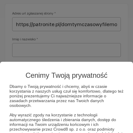
Adres url zgłaszanej strony *
Imię i nazwisko *
Adres e-mail *
Cenimy Twoją prywatność
Dbamy o Twoją prywatność i chcemy, abyś w czasie
korzystania z naszych usług czuł się komfortowo, dlatego też
Telefon *
poniżej prezentujemy Ci najważniejsze informacje o
zasadach przetwarzania przez nas Twoich danych
osobowych.
Wymagany nr telefonu, gdyby organy ścigania miały do Ciebie
Aby wyrazić zgody na korzystanie z technologii
dodatkowe pytania
automatycznego śledzenia i zbierania danych, dostęp do
informacji na Twoim urządzeniu końcowym i ich
Treść wiadomości *
przechowywanie przez Crowd8 sp. z o.o. oraz podmioty