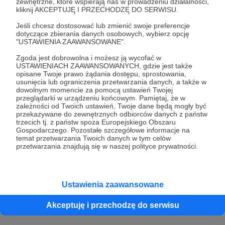
zewnętrzne, które wspierają nas w prowadzeniu działalności,
kliknij AKCEPTUJĘ I PRZECHODZĘ DO SERWISU.
Jeśli chcesz dostosować lub zmienić swoje preferencje
dotyczące zbierania danych osobowych, wybierz opcję
"USTAWIENIA ZAAWANSOWANE".
Zgoda jest dobrowolna i możesz ją wycofać w
USTAWIENIACH ZAAWANSOWANYCH, gdzie jest także
opisane Twoje prawo żądania dostępu, sprostowania,
usunięcia lub ograniczenia przetwarzania danych, a także w
dowolnym momencie za pomocą ustawień Twojej
przeglądarki w urządzeniu końcowym. Pamiętaj, że w
* Wyrażam zgodę na przetwarzanie moich danych
zależności od Twoich ustawień, Twoje dane będą mogły być
osobowych przez Patronite
przekazywane do zewnętrznych odbiorców danych z państw
trzecich tj. z państw spoza Europejskiego Obszaru
Administratorem Twoich danych osobowych jest Crowd8 sp. z o.o.
rozwiń zgodę
Gospodarczego. Pozostałe szczegółowe informacje na
z siedziba w Warszawie, ul. Żwirki i Wigury 16, 02-092 Warszawa.
temat przetwarzania Twoich danych w tym celów
Twoje dane osobowe będą przetwarzane w szczególności w celu
przetwarzania znajdują się w naszej polityce prywatności.
wykonania umowy zawartej z Tobą, w tym do umożliwienia
świadczenia usługi drogą elektroniczną oraz pełnego korzystania
z platformy Patronite.pl, w tym możliwości dokonywania oraz
otrzymywania wsparcia na naszej platformie oraz dokonywania
płatności.
Ustawienia zaawansowane
Gwarantujemy spełnienie wszystkich Twoich praw wynikających
Wyślij zgłoszenie
z ogólnego rozporządzenia o ochronie danych, tj. prawo dostępu,
Akceptuję i przechodzę do serwisu
sprostowania oraz usunięcia Twoich danych, ograniczenia ich
przetwarzania, prawo do ich przenoszenia, niepodlegania