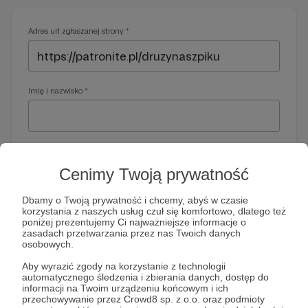
Adres url zgłaszanej strony *
Imię i nazwisko *
Adres e-mail *
Cenimy Twoją prywatność
Dbamy o Twoją prywatność i chcemy, abyś w czasie
korzystania z naszych usług czuł się komfortowo, dlatego też
Telefon *
poniżej prezentujemy Ci najważniejsze informacje o
zasadach przetwarzania przez nas Twoich danych
osobowych.
Wymagany nr telefonu, gdyby organy ścigania miały do Ciebie
Aby wyrazić zgody na korzystanie z technologii
dodatkowe pytania
automatycznego śledzenia i zbierania danych, dostęp do
informacji na Twoim urządzeniu końcowym i ich
Treść wiadomości *
przechowywanie przez Crowd8 sp. z o.o. oraz podmioty