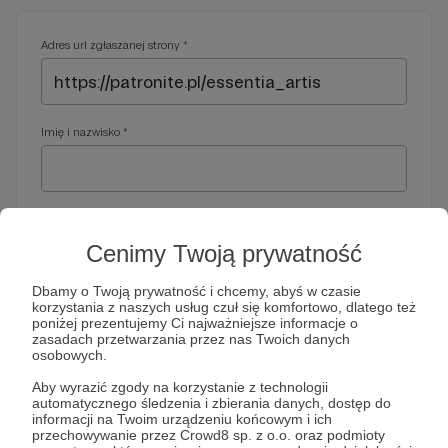
Adres url zgłaszanej strony *
Imię i nazwisko *
Adres e-mail *
Cenimy Twoją prywatność
Dbamy o Twoją prywatność i chcemy, abyś w czasie
korzystania z naszych usług czuł się komfortowo, dlatego też
Telefon *
poniżej prezentujemy Ci najważniejsze informacje o
zasadach przetwarzania przez nas Twoich danych
osobowych.
Wymagany nr telefonu, gdyby organy ścigania miały do Ciebie
Aby wyrazić zgody na korzystanie z technologii
dodatkowe pytania
automatycznego śledzenia i zbierania danych, dostęp do
informacji na Twoim urządzeniu końcowym i ich
Treść wiadomości *
przechowywanie przez Crowd8 sp. z o.o. oraz podmioty