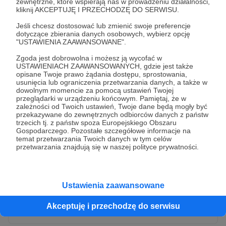
zewnętrzne, które wspierają nas w prowadzeniu działalności,
kliknij AKCEPTUJĘ I PRZECHODZĘ DO SERWISU.
Jeśli chcesz dostosować lub zmienić swoje preferencje
dotyczące zbierania danych osobowych, wybierz opcję
"USTAWIENIA ZAAWANSOWANE".
Zgoda jest dobrowolna i możesz ją wycofać w
USTAWIENIACH ZAAWANSOWANYCH, gdzie jest także
opisane Twoje prawo żądania dostępu, sprostowania,
usunięcia lub ograniczenia przetwarzania danych, a także w
dowolnym momencie za pomocą ustawień Twojej
przeglądarki w urządzeniu końcowym. Pamiętaj, że w
* Wyrażam zgodę na przetwarzanie moich danych
zależności od Twoich ustawień, Twoje dane będą mogły być
osobowych przez Patronite
przekazywane do zewnętrznych odbiorców danych z państw
trzecich tj. z państw spoza Europejskiego Obszaru
Administratorem Twoich danych osobowych jest Crowd8 sp. z o.o.
rozwiń zgodę
Gospodarczego. Pozostałe szczegółowe informacje na
z siedziba w Warszawie, ul. Żwirki i Wigury 16, 02-092 Warszawa.
temat przetwarzania Twoich danych w tym celów
Twoje dane osobowe będą przetwarzane w szczególności w celu
przetwarzania znajdują się w naszej polityce prywatności.
wykonania umowy zawartej z Tobą, w tym do umożliwienia
świadczenia usługi drogą elektroniczną oraz pełnego korzystania
z platformy Patronite.pl, w tym możliwości dokonywania oraz
otrzymywania wsparcia na naszej platformie oraz dokonywania
płatności.
Ustawienia zaawansowane
Gwarantujemy spełnienie wszystkich Twoich praw wynikających
Wyślij zgłoszenie
z ogólnego rozporządzenia o ochronie danych, tj. prawo dostępu,
Akceptuję i przechodzę do serwisu
sprostowania oraz usunięcia Twoich danych, ograniczenia ich
przetwarzania, prawo do ich przenoszenia, niepodlegania