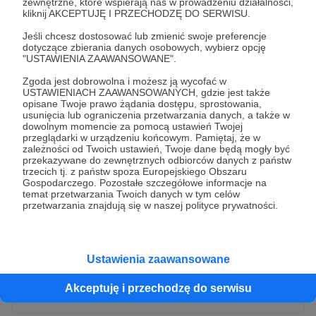
zewnętrzne, które wspierają nas w prowadzeniu działalności,
kliknij AKCEPTUJĘ I PRZECHODZĘ DO SERWISU.
Jeśli chcesz dostosować lub zmienić swoje preferencje
dotyczące zbierania danych osobowych, wybierz opcję
"USTAWIENIA ZAAWANSOWANE".
Zgoda jest dobrowolna i możesz ją wycofać w
USTAWIENIACH ZAAWANSOWANYCH, gdzie jest także
opisane Twoje prawo żądania dostępu, sprostowania,
usunięcia lub ograniczenia przetwarzania danych, a także w
dowolnym momencie za pomocą ustawień Twojej
przeglądarki w urządzeniu końcowym. Pamiętaj, że w
* Wyrażam zgodę na przetwarzanie moich danych
zależności od Twoich ustawień, Twoje dane będą mogły być
osobowych przez Patronite
przekazywane do zewnętrznych odbiorców danych z państw
trzecich tj. z państw spoza Europejskiego Obszaru
Administratorem Twoich danych osobowych jest Crowd8 sp. z o.o.
rozwiń zgodę
Gospodarczego. Pozostałe szczegółowe informacje na
z siedziba w Warszawie, ul. Żwirki i Wigury 16, 02-092 Warszawa.
temat przetwarzania Twoich danych w tym celów
Twoje dane osobowe będą przetwarzane w szczególności w celu
przetwarzania znajdują się w naszej polityce prywatności.
wykonania umowy zawartej z Tobą, w tym do umożliwienia
świadczenia usługi drogą elektroniczną oraz pełnego korzystania
z platformy Patronite.pl, w tym możliwości dokonywania oraz
otrzymywania wsparcia na naszej platformie oraz dokonywania
płatności.
Ustawienia zaawansowane
Gwarantujemy spełnienie wszystkich Twoich praw wynikających
Wyślij zgłoszenie
z ogólnego rozporządzenia o ochronie danych, tj. prawo dostępu,
Akceptuję i przechodzę do serwisu
sprostowania oraz usunięcia Twoich danych, ograniczenia ich
przetwarzania, prawo do ich przenoszenia, niepodlegania