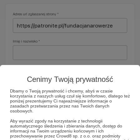
Adres url zgłaszanej strony *
Imię i nazwisko *
Adres e-mail *
Cenimy Twoją prywatność
Dbamy o Twoją prywatność i chcemy, abyś w czasie
korzystania z naszych usług czuł się komfortowo, dlatego też
Telefon *
poniżej prezentujemy Ci najważniejsze informacje o
zasadach przetwarzania przez nas Twoich danych
osobowych.
Wymagany nr telefonu, gdyby organy ścigania miały do Ciebie
Aby wyrazić zgody na korzystanie z technologii
dodatkowe pytania
automatycznego śledzenia i zbierania danych, dostęp do
informacji na Twoim urządzeniu końcowym i ich
Treść wiadomości *
przechowywanie przez Crowd8 sp. z o.o. oraz podmioty