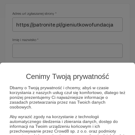
Adres url zgłaszanej strony *
Imię i nazwisko *
Adres e-mail *
Cenimy Twoją prywatność
Dbamy o Twoją prywatność i chcemy, abyś w czasie
korzystania z naszych usług czuł się komfortowo, dlatego też
Telefon *
poniżej prezentujemy Ci najważniejsze informacje o
zasadach przetwarzania przez nas Twoich danych
osobowych.
Wymagany nr telefonu, gdyby organy ścigania miały do Ciebie
Aby wyrazić zgody na korzystanie z technologii
dodatkowe pytania
automatycznego śledzenia i zbierania danych, dostęp do
informacji na Twoim urządzeniu końcowym i ich
Treść wiadomości *
przechowywanie przez Crowd8 sp. z o.o. oraz podmioty