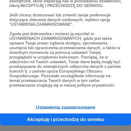
zewnętrzne, które wspierają nas w prowadzeniu działalności,
kliknij AKCEPTUJĘ I PRZECHODZĘ DO SERWISU.
Jeśli chcesz dostosować lub zmienić swoje preferencje
dotyczące zbierania danych osobowych, wybierz opcję
"USTAWIENIA ZAAWANSOWANE".
Zgoda jest dobrowolna i możesz ją wycofać w
USTAWIENIACH ZAAWANSOWANYCH, gdzie jest także
opisane Twoje prawo żądania dostępu, sprostowania,
usunięcia lub ograniczenia przetwarzania danych, a także w
dowolnym momencie za pomocą ustawień Twojej
przeglądarki w urządzeniu końcowym. Pamiętaj, że w
* Wyrażam zgodę na przetwarzanie moich danych
zależności od Twoich ustawień, Twoje dane będą mogły być
osobowych przez Patronite
przekazywane do zewnętrznych odbiorców danych z państw
trzecich tj. z państw spoza Europejskiego Obszaru
Administratorem Twoich danych osobowych jest Crowd8 sp. z o.o.
rozwiń zgodę
Gospodarczego. Pozostałe szczegółowe informacje na
z siedziba w Warszawie, ul. Żwirki i Wigury 16, 02-092 Warszawa.
temat przetwarzania Twoich danych w tym celów
Twoje dane osobowe będą przetwarzane w szczególności w celu
przetwarzania znajdują się w naszej polityce prywatności.
wykonania umowy zawartej z Tobą, w tym do umożliwienia
świadczenia usługi drogą elektroniczną oraz pełnego korzystania
z platformy Patronite.pl, w tym możliwości dokonywania oraz
otrzymywania wsparcia na naszej platformie oraz dokonywania
płatności.
Ustawienia zaawansowane
Gwarantujemy spełnienie wszystkich Twoich praw wynikających
Wyślij zgłoszenie
z ogólnego rozporządzenia o ochronie danych, tj. prawo dostępu,
Akceptuję i przechodzę do serwisu
sprostowania oraz usunięcia Twoich danych, ograniczenia ich
przetwarzania, prawo do ich przenoszenia, niepodlegania