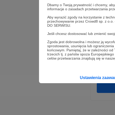
Dbamy o Twoją prywatność i chcemy, abyś 
informacje o zasadach przetwarzania pr
Aby wyrazić zgody na korzystanie z techn
przechowywanie przez Crowd8 sp. z o.o.
DO SERWISU.
Jeśli chcesz dostosować lub zmienić sw
Zgoda jest dobrowolna i możesz ją wyc
* Wyra
sprostowania, usunięcia lub ograniczeni
Adminis
końcowym. Pamiętaj, że w zależności od
rozwi
Wigury
trzecich tj. z państw spoza Europejskie
umowy 
celów przetwarzania znajdują się w naszej
korzys
platfo
Gwaran
Ustawienia zaaw
danych,
prawo 
profil
Rejest
założen