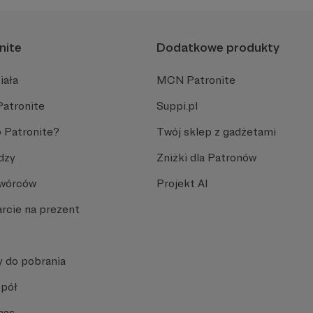
nite
Dodatkowe produkty
iała
MCN Patronite
Patronite
Suppi.pl
 Patronite?
Twój sklep z gadżetami
dzy
Zniżki dla Patronów
Twórców
Projekt AI
rcie na prezent
y do pobrania
spół
nas