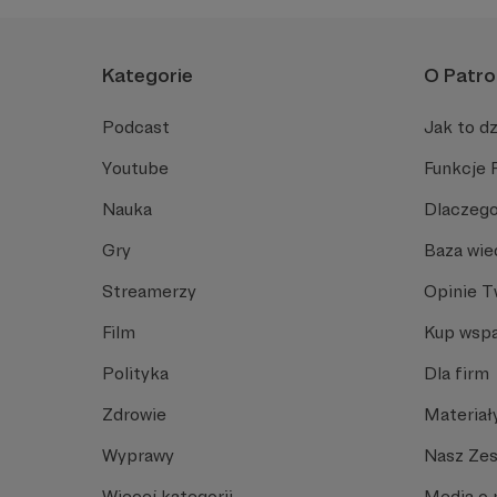
Kategorie
O Patro
Podcast
Jak to dz
Youtube
Funkcje 
Nauka
Dlaczego
Gry
Baza wie
Streamerzy
Opinie 
Film
Kup wspa
Polityka
Dla firm
Zdrowie
Materiał
Wyprawy
Nasz Ze
Więcej kategorii
Media o 