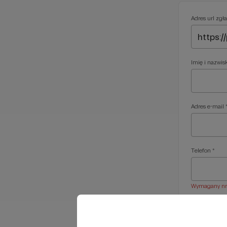
Adres url zgła
Imię i nazwis
Adres e-mail 
Telefon *
Wymagany nr t
Treść wiadom