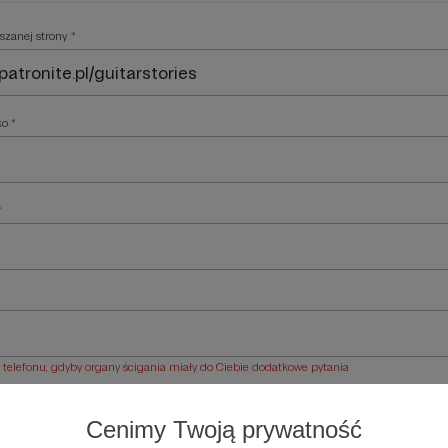
szanej strony *
ko *
*
elefonu, gdyby organy ścigania miały do Ciebie dodatkowe pytania
ości *
Cenimy Twoją prywatność