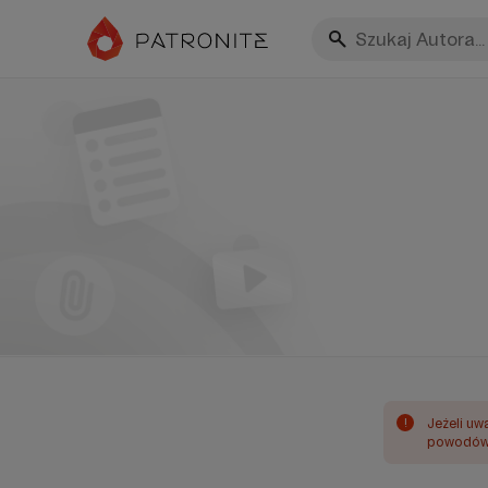
!
Jeżeli uw
powodów 