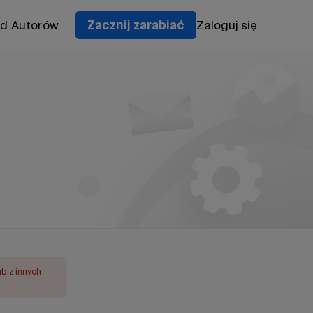
od Autorów
Zacznij zarabiać
Zaloguj się
ub z innych