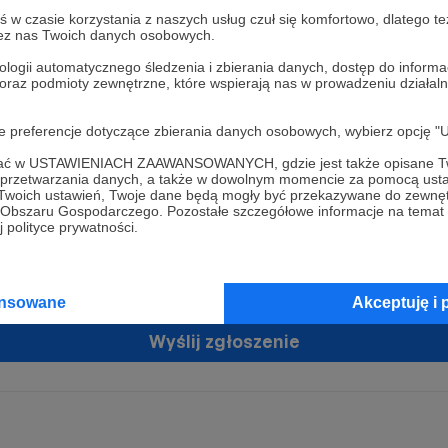
w czasie korzystania z naszych usług czuł się komfortowo, dlatego te
zez nas Twoich danych osobowych.
ologii automatycznego śledzenia i zbierania danych, dostęp do inform
 oraz podmioty zewnętrzne, które wspierają nas w prowadzeniu dział
oje preferencje dotyczące zbierania danych osobowych, wybierz op
ofać w USTAWIENIACH ZAAWANSOWANYCH, gdzie jest także opisane Tw
żam zgodę na przetwarzanie moich danych osobowych przez Patronit
a przetwarzania danych, a także w dowolnym momencie za pomocą usta
tratorem Twoich danych osobowych jest Crowd8 sp. z o.o. z siedziba w Warszawie, ul. Ż
 Twoich ustawień, Twoje dane będą mogły być przekazywane do zewnę
ń zgodę
 16, 02-092 Warszawa. Twoje dane osobowe będą przetwarzane w szczególności w cel
go Obszaru Gospodarczego. Pozostałe szczegółowe informacje na temat
zawartej z Tobą, w tym do umożliwienia świadczenia usługi drogą elektroniczną oraz
 polityce prywatności.
tania z platformy Patronite.pl, w tym możliwości dokonywania oraz otrzymywania wspar
rmie oraz dokonywania płatności.
tujemy spełnienie wszystkich Twoich praw wynikających z ogólnego rozporządzenia o
ansowane
Akceptuję i 
 tj. prawo dostępu, sprostowania oraz usunięcia Twoich danych, ograniczenia ich prze
do ich przenoszenia, niepodlegania zautomatyzowanemu podejmowaniu decyzji, w ty
owaniu, a także prawo wyrażenia sprzeciwu wobec przetwarzania Twoich danych osobow
Wyślij zgłoszenie
racja dla osób niepełnoletnich możliwa jest po przekazaniu podpisanego formularza "
ie konta przez osobę niepełnoletnią", formularz dostępny jest na stronie regulaminu Pat