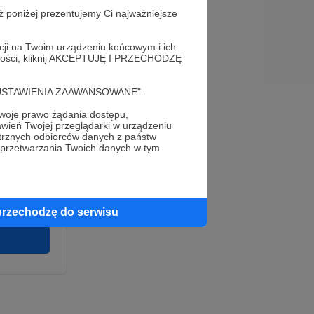
ż poniżej prezentujemy Ci najważniejsze
acji na Twoim urządzeniu końcowym i ich
alności, kliknij AKCEPTUJĘ I PRZECHODZĘ
cję "USTAWIENIA ZAAWANSOWANE".
oje prawo żądania dostępu,
e
wień Twojej przeglądarki w urządzeniu
wirki i
trznych odbiorców danych z państw
u wykonania
 przetwarzania Twoich danych w tym
 pełnego
cia na naszej
 ochronie
przechodzę do serwisu
twarzania,
m
ych.
Zgodna na
ronite.pl.