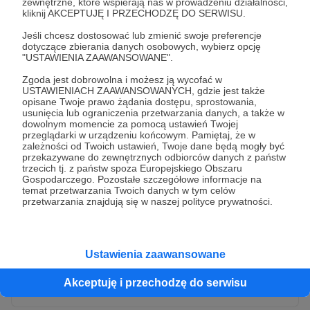
zewnętrzne, które wspierają nas w prowadzeniu działalności,
kliknij AKCEPTUJĘ I PRZECHODZĘ DO SERWISU.
Jeśli chcesz dostosować lub zmienić swoje preferencje
dotyczące zbierania danych osobowych, wybierz opcję
"USTAWIENIA ZAAWANSOWANE".
Zgoda jest dobrowolna i możesz ją wycofać w
USTAWIENIACH ZAAWANSOWANYCH, gdzie jest także
opisane Twoje prawo żądania dostępu, sprostowania,
usunięcia lub ograniczenia przetwarzania danych, a także w
dowolnym momencie za pomocą ustawień Twojej
przeglądarki w urządzeniu końcowym. Pamiętaj, że w
* Wyrażam zgodę na przetwarzanie moich danych
zależności od Twoich ustawień, Twoje dane będą mogły być
osobowych przez Patronite
przekazywane do zewnętrznych odbiorców danych z państw
trzecich tj. z państw spoza Europejskiego Obszaru
Administratorem Twoich danych osobowych jest Crowd8 sp. z o.o.
rozwiń zgodę
Gospodarczego. Pozostałe szczegółowe informacje na
z siedziba w Warszawie, ul. Żwirki i Wigury 16, 02-092 Warszawa.
temat przetwarzania Twoich danych w tym celów
Twoje dane osobowe będą przetwarzane w szczególności w celu
przetwarzania znajdują się w naszej polityce prywatności.
wykonania umowy zawartej z Tobą, w tym do umożliwienia
świadczenia usługi drogą elektroniczną oraz pełnego korzystania
z platformy Patronite.pl, w tym możliwości dokonywania oraz
otrzymywania wsparcia na naszej platformie oraz dokonywania
płatności.
Ustawienia zaawansowane
Gwarantujemy spełnienie wszystkich Twoich praw wynikających
Wyślij zgłoszenie
z ogólnego rozporządzenia o ochronie danych, tj. prawo dostępu,
Akceptuję i przechodzę do serwisu
sprostowania oraz usunięcia Twoich danych, ograniczenia ich
przetwarzania, prawo do ich przenoszenia, niepodlegania