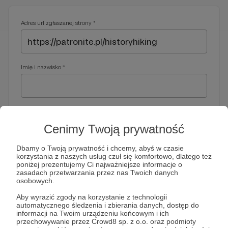
Adres url zgłaszanej strony *
Imię i nazwisko *
Adres e-mail *
Cenimy Twoją prywatność
Dbamy o Twoją prywatność i chcemy, abyś w czasie
korzystania z naszych usług czuł się komfortowo, dlatego też
Telefon *
poniżej prezentujemy Ci najważniejsze informacje o
zasadach przetwarzania przez nas Twoich danych
osobowych.
Wymagany nr telefonu, gdyby organy ścigania miały do Ciebie
Aby wyrazić zgody na korzystanie z technologii
dodatkowe pytania
automatycznego śledzenia i zbierania danych, dostęp do
informacji na Twoim urządzeniu końcowym i ich
Treść wiadomości *
przechowywanie przez Crowd8 sp. z o.o. oraz podmioty