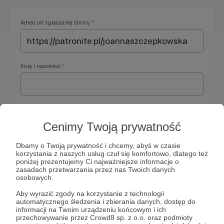
Adres url zgłaszanej strony *
Imię i nazwisko *
Adres e-mail *
Cenimy Twoją prywatność
Dbamy o Twoją prywatność i chcemy, abyś w czasie
korzystania z naszych usług czuł się komfortowo, dlatego też
Telefon *
poniżej prezentujemy Ci najważniejsze informacje o
zasadach przetwarzania przez nas Twoich danych
osobowych.
Wymagany nr telefonu, gdyby organy ścigania miały do Ciebie
Aby wyrazić zgody na korzystanie z technologii
dodatkowe pytania
automatycznego śledzenia i zbierania danych, dostęp do
informacji na Twoim urządzeniu końcowym i ich
Treść wiadomości *
przechowywanie przez Crowd8 sp. z o.o. oraz podmioty