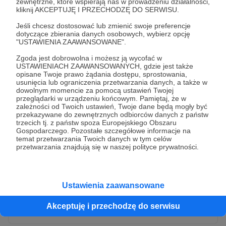
zewnętrzne, które wspierają nas w prowadzeniu działalności,
kliknij AKCEPTUJĘ I PRZECHODZĘ DO SERWISU.
Jeśli chcesz dostosować lub zmienić swoje preferencje
dotyczące zbierania danych osobowych, wybierz opcję
"USTAWIENIA ZAAWANSOWANE".
Zgoda jest dobrowolna i możesz ją wycofać w
USTAWIENIACH ZAAWANSOWANYCH, gdzie jest także
opisane Twoje prawo żądania dostępu, sprostowania,
usunięcia lub ograniczenia przetwarzania danych, a także w
dowolnym momencie za pomocą ustawień Twojej
przeglądarki w urządzeniu końcowym. Pamiętaj, że w
* Wyrażam zgodę na przetwarzanie moich danych
zależności od Twoich ustawień, Twoje dane będą mogły być
osobowych przez Patronite
przekazywane do zewnętrznych odbiorców danych z państw
trzecich tj. z państw spoza Europejskiego Obszaru
Administratorem Twoich danych osobowych jest Crowd8 sp. z o.o.
rozwiń zgodę
Gospodarczego. Pozostałe szczegółowe informacje na
z siedziba w Warszawie, ul. Żwirki i Wigury 16, 02-092 Warszawa.
temat przetwarzania Twoich danych w tym celów
Twoje dane osobowe będą przetwarzane w szczególności w celu
przetwarzania znajdują się w naszej polityce prywatności.
wykonania umowy zawartej z Tobą, w tym do umożliwienia
świadczenia usługi drogą elektroniczną oraz pełnego korzystania
z platformy Patronite.pl, w tym możliwości dokonywania oraz
otrzymywania wsparcia na naszej platformie oraz dokonywania
płatności.
Ustawienia zaawansowane
Gwarantujemy spełnienie wszystkich Twoich praw wynikających
Wyślij zgłoszenie
z ogólnego rozporządzenia o ochronie danych, tj. prawo dostępu,
Akceptuję i przechodzę do serwisu
sprostowania oraz usunięcia Twoich danych, ograniczenia ich
przetwarzania, prawo do ich przenoszenia, niepodlegania