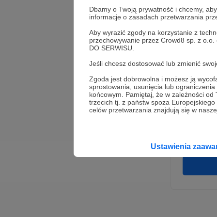
Dbamy o Twoją prywatność i chcemy, abyś 
informacje o zasadach przetwarzania pr
Aby wyrazić zgody na korzystanie z techn
przechowywanie przez Crowd8 sp. z o.o.
DO SERWISU.
Jeśli chcesz dostosować lub zmienić sw
Zgoda jest dobrowolna i możesz ją wyc
* Wyra
sprostowania, usunięcia lub ograniczeni
Adminis
końcowym. Pamiętaj, że w zależności od
rozwi
Wigury
trzecich tj. z państw spoza Europejskie
umowy 
celów przetwarzania znajdują się w naszej
korzys
platfo
Gwaran
Ustawienia zaaw
danych,
prawo 
profil
Rejest
założen