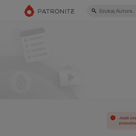
!
Jeżeli uw
powodów 