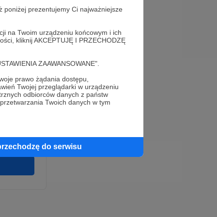
ż poniżej prezentujemy Ci najważniejsze
acji na Twoim urządzeniu końcowym i ich
alności, kliknij AKCEPTUJĘ I PRZECHODZĘ
cję "USTAWIENIA ZAAWANSOWANE".
oje prawo żądania dostępu,
e
wień Twojej przeglądarki w urządzeniu
wirki i
trznych odbiorców danych z państw
u wykonania
 przetwarzania Twoich danych w tym
 pełnego
cia na naszej
 ochronie
przechodzę do serwisu
twarzania,
m
ych.
Zgodna na
ronite.pl.