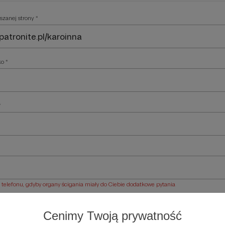
szanej strony *
ko *
*
elefonu, gdyby organy ścigania miały do Ciebie dodatkowe pytania
ości *
Cenimy Twoją prywatność