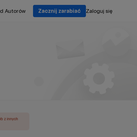
od Autorów
Zacznij zarabiać
Zaloguj się
ub z innych