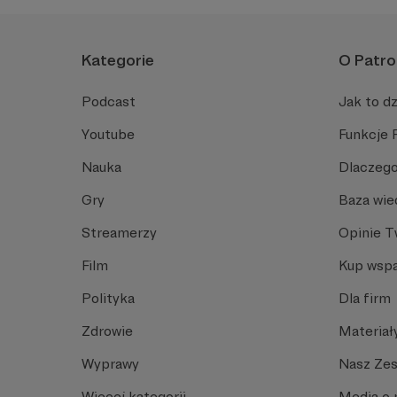
Kategorie
O Patro
Podcast
Jak to dz
Youtube
Funkcje 
Nauka
Dlaczego
Gry
Baza wie
Streamerzy
Opinie 
Film
Kup wspa
Polityka
Dla firm
Zdrowie
Materiał
Wyprawy
Nasz Ze
Więcej kategorii
Media o 