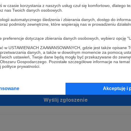
w czasie korzystania z naszych usług czuł się komfortowo, dlatego te
zez nas Twoich danych osobowych.
ologii automatycznego śledzenia i zbierania danych, dostęp do inform
 oraz podmioty zewnętrzne, które wspierają nas w prowadzeniu dział
oje preferencje dotyczące zbierania danych osobowych, wybierz op
ofać w USTAWIENIACH ZAAWANSOWANYCH, gdzie jest także opisane Tw
żam zgodę na przetwarzanie moich danych osobowych przez Patronit
a przetwarzania danych, a także w dowolnym momencie za pomocą usta
tratorem Twoich danych osobowych jest Crowd8 sp. z o.o. z siedziba w Warszawie, ul. Ż
 Twoich ustawień, Twoje dane będą mogły być przekazywane do zewnę
ń zgodę
 16, 02-092 Warszawa. Twoje dane osobowe będą przetwarzane w szczególności w cel
go Obszaru Gospodarczego. Pozostałe szczegółowe informacje na temat
zawartej z Tobą, w tym do umożliwienia świadczenia usługi drogą elektroniczną oraz
 polityce prywatności.
tania z platformy Patronite.pl, w tym możliwości dokonywania oraz otrzymywania wspar
rmie oraz dokonywania płatności.
tujemy spełnienie wszystkich Twoich praw wynikających z ogólnego rozporządzenia o
ansowane
Akceptuję i 
 tj. prawo dostępu, sprostowania oraz usunięcia Twoich danych, ograniczenia ich prze
do ich przenoszenia, niepodlegania zautomatyzowanemu podejmowaniu decyzji, w ty
owaniu, a także prawo wyrażenia sprzeciwu wobec przetwarzania Twoich danych osobow
Wyślij zgłoszenie
racja dla osób niepełnoletnich możliwa jest po przekazaniu podpisanego formularza "
ie konta przez osobę niepełnoletnią", formularz dostępny jest na stronie regulaminu Pat