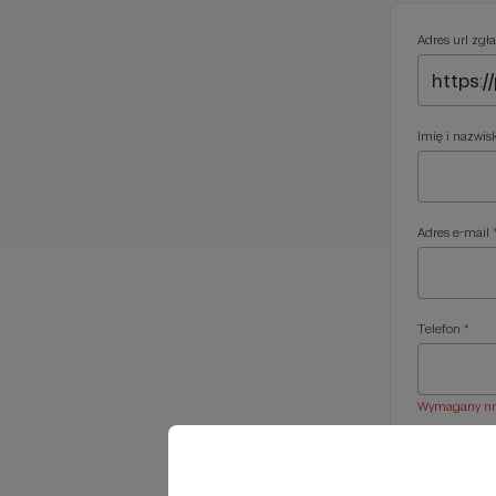
Adres url zgła
Imię i nazwis
Adres e-mail 
Telefon *
Wymagany nr t
Treść wiadom