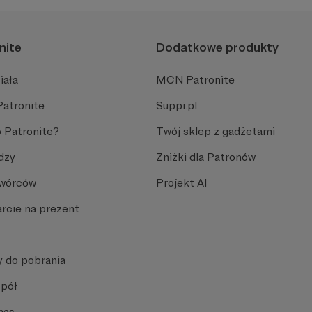
nite
Dodatkowe produkty
iała
MCN Patronite
Patronite
Suppi.pl
 Patronite?
Twój sklep z gadżetami
dzy
Zniżki dla Patronów
Twórców
Projekt AI
rcie na prezent
y do pobrania
spół
nas