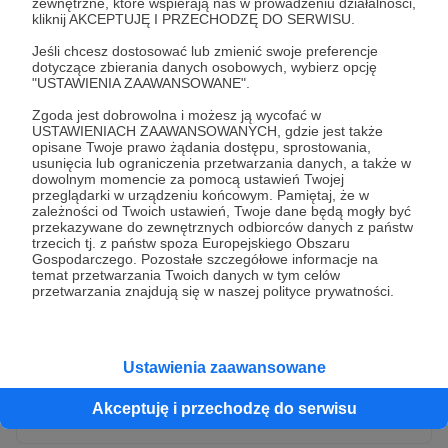
zewnętrzne, które wspierają nas w prowadzeniu działalności,
kliknij AKCEPTUJĘ I PRZECHODZĘ DO SERWISU.
Jeśli chcesz dostosować lub zmienić swoje preferencje
dotyczące zbierania danych osobowych, wybierz opcję
"USTAWIENIA ZAAWANSOWANE".
Zgoda jest dobrowolna i możesz ją wycofać w
USTAWIENIACH ZAAWANSOWANYCH, gdzie jest także
opisane Twoje prawo żądania dostępu, sprostowania,
usunięcia lub ograniczenia przetwarzania danych, a także w
dowolnym momencie za pomocą ustawień Twojej
przeglądarki w urządzeniu końcowym. Pamiętaj, że w
* Wyrażam zgodę na przetwarzanie moich danych
zależności od Twoich ustawień, Twoje dane będą mogły być
osobowych przez Patronite
przekazywane do zewnętrznych odbiorców danych z państw
trzecich tj. z państw spoza Europejskiego Obszaru
Administratorem Twoich danych osobowych jest Crowd8 sp. z o.o.
rozwiń zgodę
Gospodarczego. Pozostałe szczegółowe informacje na
z siedziba w Warszawie, ul. Żwirki i Wigury 16, 02-092 Warszawa.
temat przetwarzania Twoich danych w tym celów
Twoje dane osobowe będą przetwarzane w szczególności w celu
przetwarzania znajdują się w naszej polityce prywatności.
wykonania umowy zawartej z Tobą, w tym do umożliwienia
świadczenia usługi drogą elektroniczną oraz pełnego korzystania
z platformy Patronite.pl, w tym możliwości dokonywania oraz
otrzymywania wsparcia na naszej platformie oraz dokonywania
płatności.
Ustawienia zaawansowane
Gwarantujemy spełnienie wszystkich Twoich praw wynikających
Wyślij zgłoszenie
z ogólnego rozporządzenia o ochronie danych, tj. prawo dostępu,
Akceptuję i przechodzę do serwisu
sprostowania oraz usunięcia Twoich danych, ograniczenia ich
przetwarzania, prawo do ich przenoszenia, niepodlegania