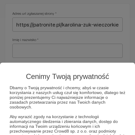
Adres url zgłaszanej strony *
Imię i nazwisko *
Adres e-mail *
Cenimy Twoją prywatność
Dbamy o Twoją prywatność i chcemy, abyś w czasie
korzystania z naszych usług czuł się komfortowo, dlatego też
Telefon *
poniżej prezentujemy Ci najważniejsze informacje o
zasadach przetwarzania przez nas Twoich danych
osobowych.
Wymagany nr telefonu, gdyby organy ścigania miały do Ciebie
Aby wyrazić zgody na korzystanie z technologii
dodatkowe pytania
automatycznego śledzenia i zbierania danych, dostęp do
informacji na Twoim urządzeniu końcowym i ich
Treść wiadomości *
przechowywanie przez Crowd8 sp. z o.o. oraz podmioty