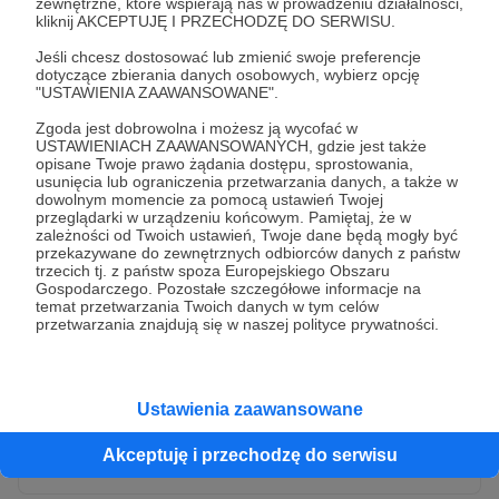
zewnętrzne, które wspierają nas w prowadzeniu działalności,
kliknij AKCEPTUJĘ I PRZECHODZĘ DO SERWISU.
Jeśli chcesz dostosować lub zmienić swoje preferencje
dotyczące zbierania danych osobowych, wybierz opcję
"USTAWIENIA ZAAWANSOWANE".
Zgoda jest dobrowolna i możesz ją wycofać w
USTAWIENIACH ZAAWANSOWANYCH, gdzie jest także
opisane Twoje prawo żądania dostępu, sprostowania,
usunięcia lub ograniczenia przetwarzania danych, a także w
dowolnym momencie za pomocą ustawień Twojej
przeglądarki w urządzeniu końcowym. Pamiętaj, że w
* Wyrażam zgodę na przetwarzanie moich danych
zależności od Twoich ustawień, Twoje dane będą mogły być
osobowych przez Patronite
przekazywane do zewnętrznych odbiorców danych z państw
trzecich tj. z państw spoza Europejskiego Obszaru
Administratorem Twoich danych osobowych jest Crowd8 sp. z o.o.
rozwiń zgodę
Gospodarczego. Pozostałe szczegółowe informacje na
z siedziba w Warszawie, ul. Żwirki i Wigury 16, 02-092 Warszawa.
temat przetwarzania Twoich danych w tym celów
Twoje dane osobowe będą przetwarzane w szczególności w celu
przetwarzania znajdują się w naszej polityce prywatności.
wykonania umowy zawartej z Tobą, w tym do umożliwienia
świadczenia usługi drogą elektroniczną oraz pełnego korzystania
z platformy Patronite.pl, w tym możliwości dokonywania oraz
otrzymywania wsparcia na naszej platformie oraz dokonywania
płatności.
Ustawienia zaawansowane
Gwarantujemy spełnienie wszystkich Twoich praw wynikających
Wyślij zgłoszenie
z ogólnego rozporządzenia o ochronie danych, tj. prawo dostępu,
Akceptuję i przechodzę do serwisu
sprostowania oraz usunięcia Twoich danych, ograniczenia ich
przetwarzania, prawo do ich przenoszenia, niepodlegania