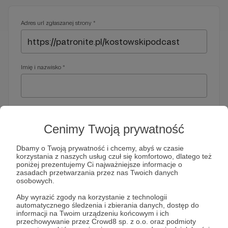
Adres url zgłaszanej strony *
Imię i nazwisko *
Adres e-mail *
Cenimy Twoją prywatność
Dbamy o Twoją prywatność i chcemy, abyś w czasie
korzystania z naszych usług czuł się komfortowo, dlatego też
Telefon *
poniżej prezentujemy Ci najważniejsze informacje o
zasadach przetwarzania przez nas Twoich danych
osobowych.
Wymagany nr telefonu, gdyby organy ścigania miały do Ciebie
Aby wyrazić zgody na korzystanie z technologii
dodatkowe pytania
automatycznego śledzenia i zbierania danych, dostęp do
informacji na Twoim urządzeniu końcowym i ich
Treść wiadomości *
przechowywanie przez Crowd8 sp. z o.o. oraz podmioty