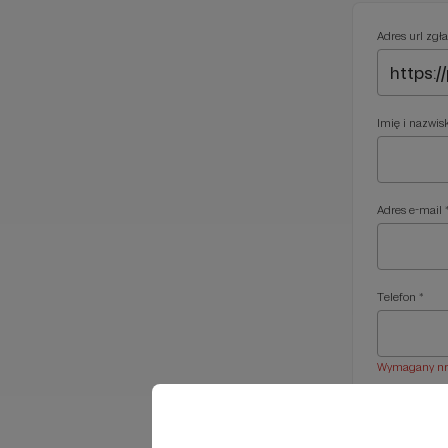
Adres url zgła
Imię i nazwis
Adres e-mail 
Telefon *
Wymagany nr t
Treść wiadom