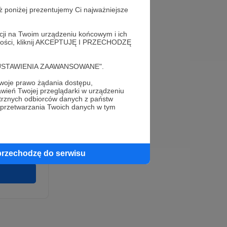
ż poniżej prezentujemy Ci najważniejsze
acji na Twoim urządzeniu końcowym i ich
alności, kliknij AKCEPTUJĘ I PRZECHODZĘ
cję "USTAWIENIA ZAAWANSOWANE".
oje prawo żądania dostępu,
e
wień Twojej przeglądarki w urządzeniu
wirki i
trznych odbiorców danych z państw
u wykonania
 przetwarzania Twoich danych w tym
 pełnego
cia na naszej
 ochronie
przechodzę do serwisu
twarzania,
m
ych.
Zgodna na
ronite.pl.