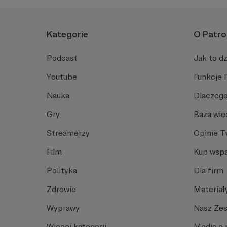
Kategorie
O Patro
Podcast
Jak to dz
Youtube
Funkcje 
Nauka
Dlaczego
Gry
Baza wie
Streamerzy
Opinie 
Film
Kup wspa
Polityka
Dla firm
Zdrowie
Materiał
Wyprawy
Nasz Ze
Więcej kategorii
Media o 