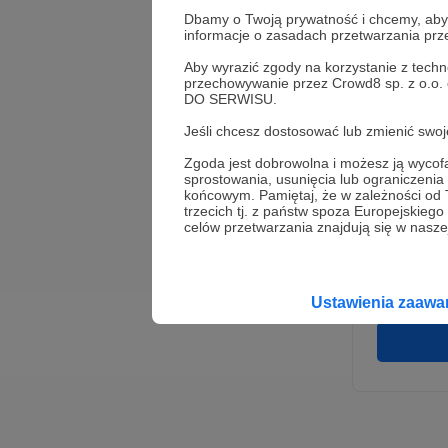
Dbamy o Twoją prywatność i chcemy, abyś 
informacje o zasadach przetwarzania pr
Aby wyrazić zgody na korzystanie z techn
przechowywanie przez Crowd8 sp. z o.o.
DO SERWISU.
Jeśli chcesz dostosować lub zmienić sw
Zgoda jest dobrowolna i możesz ją wyc
* Wyra
sprostowania, usunięcia lub ograniczeni
Adminis
końcowym. Pamiętaj, że w zależności od
rozwi
Wigury
trzecich tj. z państw spoza Europejskie
umowy 
celów przetwarzania znajdują się w naszej
korzys
platfo
Gwaran
Ustawienia zaaw
danych,
prawo 
profil
Rejest
założen