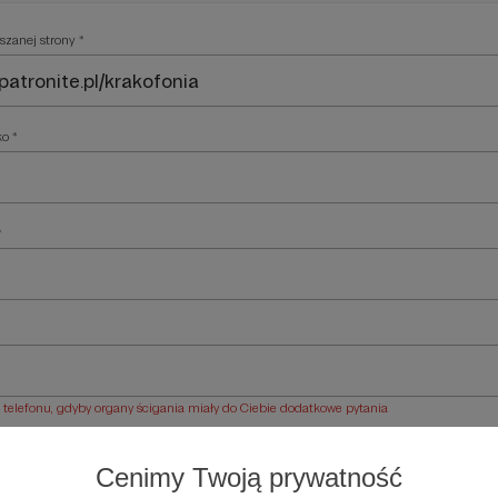
szanej strony *
ko *
*
elefonu, gdyby organy ścigania miały do Ciebie dodatkowe pytania
ości *
Cenimy Twoją prywatność