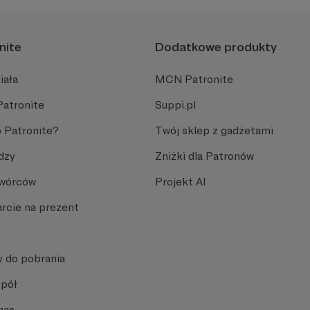
nite
Dodatkowe produkty
iała
MCN Patronite
Patronite
Suppi.pl
 Patronite?
Twój sklep z gadżetami
dzy
Zniżki dla Patronów
Twórców
Projekt AI
rcie na prezent
y do pobrania
spół
nas