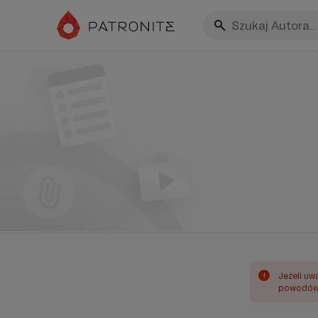
!
Jeżeli uw
powodów 