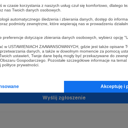
w czasie korzystania z naszych usług czuł się komfortowo, dlatego te
zez nas Twoich danych osobowych.
ologii automatycznego śledzenia i zbierania danych, dostęp do inform
 oraz podmioty zewnętrzne, które wspierają nas w prowadzeniu dział
oje preferencje dotyczące zbierania danych osobowych, wybierz op
ofać w USTAWIENIACH ZAAWANSOWANYCH, gdzie jest także opisane Tw
żam zgodę na przetwarzanie moich danych osobowych przez Patronit
a przetwarzania danych, a także w dowolnym momencie za pomocą usta
tratorem Twoich danych osobowych jest Crowd8 sp. z o.o. z siedziba w Warszawie, ul. Ż
 Twoich ustawień, Twoje dane będą mogły być przekazywane do zewnę
ń zgodę
 16, 02-092 Warszawa. Twoje dane osobowe będą przetwarzane w szczególności w cel
go Obszaru Gospodarczego. Pozostałe szczegółowe informacje na temat
zawartej z Tobą, w tym do umożliwienia świadczenia usługi drogą elektroniczną oraz
 polityce prywatności.
tania z platformy Patronite.pl, w tym możliwości dokonywania oraz otrzymywania wspar
rmie oraz dokonywania płatności.
tujemy spełnienie wszystkich Twoich praw wynikających z ogólnego rozporządzenia o
ansowane
Akceptuję i 
 tj. prawo dostępu, sprostowania oraz usunięcia Twoich danych, ograniczenia ich prze
do ich przenoszenia, niepodlegania zautomatyzowanemu podejmowaniu decyzji, w ty
owaniu, a także prawo wyrażenia sprzeciwu wobec przetwarzania Twoich danych osobow
Wyślij zgłoszenie
racja dla osób niepełnoletnich możliwa jest po przekazaniu podpisanego formularza "
ie konta przez osobę niepełnoletnią", formularz dostępny jest na stronie regulaminu Pat