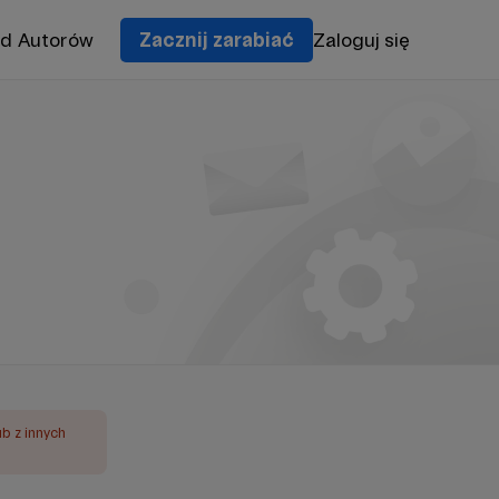
od Autorów
Zacznij zarabiać
Zaloguj się
ub z innych